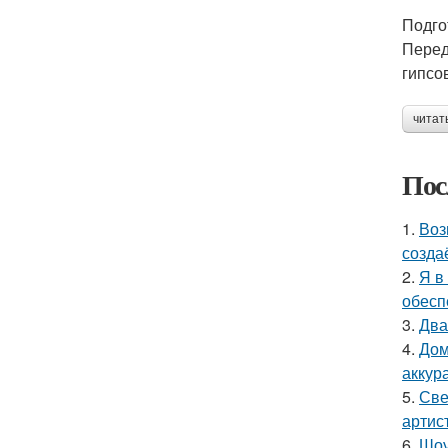
Подго
Перед
гипсо
читат
Пос
1.
Воз
созда
2.
Я в
обесп
3.
Два
4.
Дом
аккур
5.
Све
артис
6.
Шоу