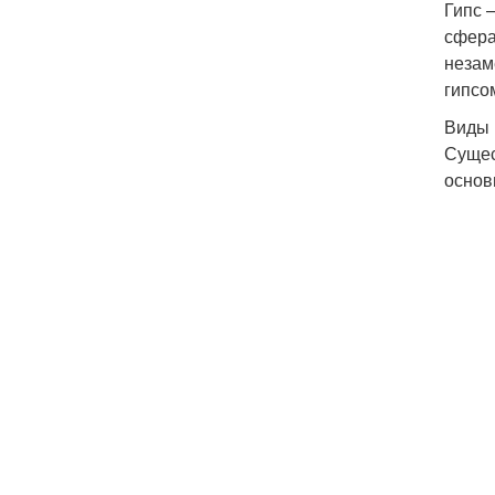
Гипс 
сфера
незам
гипсо
Виды 
Сущес
основ