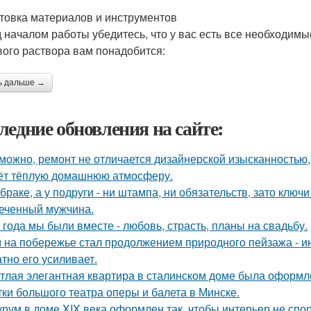
товка материалов и инструментов
 началом работы убедитесь, что у вас есть все необходим
вого раствора вам понадобится:
ь дальше →
ледние обновления на сайте:
можно, ремонт не отличается дизайнерской изысканностью, 
ёт тёплую домашнюю атмосферу.
 браке, а у подруги - ни штампа, ни обязательств, зато ключ
еченный мужчина.
 года мы были вместе - любовь, страсть, планы на свадьбу.
 на побережье стал продолжением природного пейзажа - инт
атно его усиливает.
тлая элегантная квартира в сталинском доме была оформл
тки большого театра оперы и балета в Минске.
рум в доме XIX века оформлен так, чтобы интерьер не спор