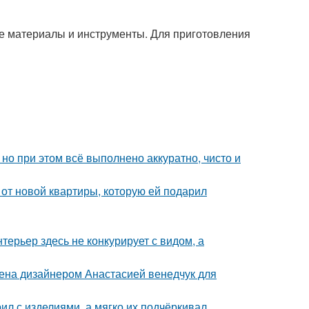
ые материалы и инструменты. Для приготовления
но при этом всё выполнено аккуратно, чисто и
и от новой квартиры, которую ей подарил
ерьер здесь не конкурирует с видом, а
ена дизайнером Анастасией венедчук для
ил с изделиями, а мягко их подчёркивал.