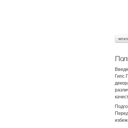
читат
Пол
Введ
Гипс 
декор
разли
качес
Подго
Перед
избеж