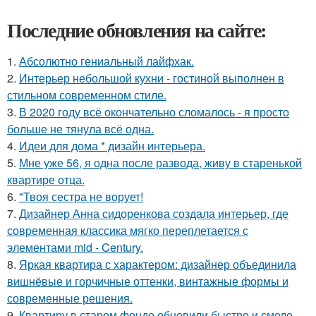
Последние обновления на сайте:
1.
Абсолютно гениальный лайфхак.
2.
Интерьер небольшой кухни - гостиной выполнен в
стильном современном стиле.
3.
В 2020 году всё окончательно сломалось - я просто
больше не тянула всё одна.
4.
Идеи для дома * дизайн интерьера.
5.
Мне уже 56, я одна после развода, живу в старенькой
квартире отца.
6.
"Твоя сестра не ворует!
7.
Дизайнер Анна сидоренкова создала интерьер, где
современная классика мягко переплетается с
элементами mid - Century.
8.
Яркая квартира с характером: дизайнер объединила
вишнёвые и горчичные оттенки, винтажные формы и
современные решения.
9.
Квартиру в старом фонде обновили быстро и смело,