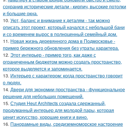
сохранив исторические детали - кирпич, высокие потолки
и большие окна.
10.
Уют, баланс и внимание к деталям - так можно
описать этот проект, который начался с небольшой бани
и со временем вырос в полноценный семейный дом.
11.
Новая жизнь деревянного дома в Подмосковье -
пример бережного обновления без утраты характера.
12.
Этот интерьер - пример того, как даже с
ограниченным бюджетом можно создать пространство,
которое выделяется и запоминается.
13.
Интерьер с характером: когда пространство говорит
о людях.
14.
Двери для экономии пространства - функциональное
решение для небольших помещений.
15.
Студия Heut Architects создала сдержанный,
продуманный интерьер для молодой пары, которая
ценит искусство, хорошие книги и вино.
16.
Панорамные виды, средиземноморское настроение