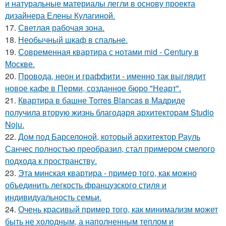
и натуральные материалы легли в основу проекта
дизайнера Елены Кулагиной.
17.
Светлая рабочая зона.
18.
Необычный шкаф в спальне.
19.
Современная квартира с нотами mid - Century в
Москве.
20.
Провода, неон и граффити - именно так выглядит
новое кафе в Перми, созданное бюро "Неарт".
21.
Квартира в башне Torres Blancas в Мадриде
получила вторую жизнь благодаря архитекторам Studio
Noju.
22.
Дом под Барселоной, который архитектор Рауль
Санчес полностью преобразил, стал примером смелого
подхода к пространству.
23.
Эта минская квартира - пример того, как можно
объединить легкость французского стиля и
индивидуальность семьи.
24.
Очень красивый пример того, как минимализм может
быть не холодным, а наполненным теплом и