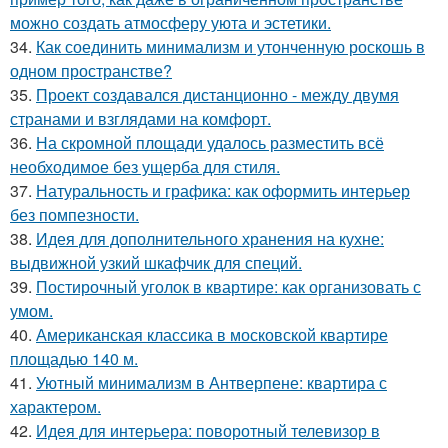
можно создать атмосферу уюта и эстетики.
34.
Как соединить минимализм и утонченную роскошь в
одном пространстве?
35.
Проект создавался дистанционно - между двумя
странами и взглядами на комфорт.
36.
На скромной площади удалось разместить всё
необходимое без ущерба для стиля.
37.
Натуральность и графика: как оформить интерьер
без помпезности.
38.
Идея для дополнительного хранения на кухне:
выдвижной узкий шкафчик для специй.
39.
Постирочный уголок в квартире: как организовать с
умом.
40.
Американская классика в московской квартире
площадью 140 м.
41.
Уютный минимализм в Антверпене: квартира с
характером.
42.
Идея для интерьера: поворотный телевизор в