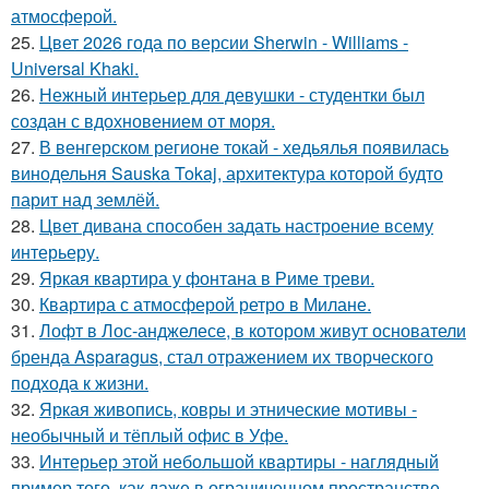
атмосферой.
25.
Цвет 2026 года по версии Sherwin - Williams -
Universal Khaki.
26.
Нежный интерьер для девушки - студентки был
создан с вдохновением от моря.
27.
В венгерском регионе токай - хедьялья появилась
винодельня Sauska Tokaj, архитектура которой будто
парит над землёй.
28.
Цвет дивана способен задать настроение всему
интерьеру.
29.
Яркая квартира у фонтана в Риме треви.
30.
Квартира с атмосферой ретро в Милане.
31.
Лофт в Лос-анджелесе, в котором живут основатели
бренда Asparagus, стал отражением их творческого
подхода к жизни.
32.
Яркая живопись, ковры и этнические мотивы -
необычный и тёплый офис в Уфе.
33.
Интерьер этой небольшой квартиры - наглядный
пример того, как даже в ограниченном пространстве