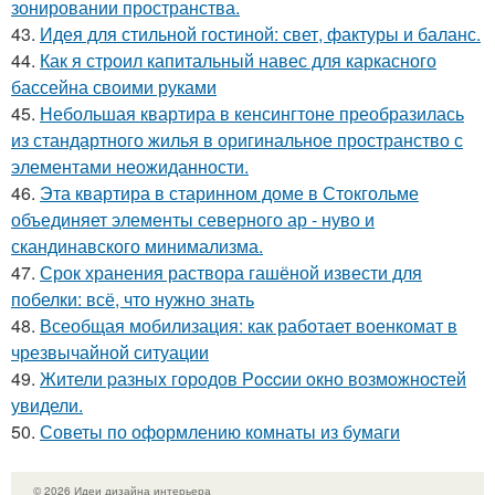
зонировании пространства.
43.
Идея для стильной гостиной: свет, фактуры и баланс.
44.
Как я строил капитальный навес для каркасного
бассейна своими руками
45.
Небольшая квартира в кенсингтоне преобразилась
из стандартного жилья в оригинальное пространство с
элементами неожиданности.
46.
Эта квартира в старинном доме в Стокгольме
объединяет элементы северного ар - нуво и
скандинавского минимализма.
47.
Срок хранения раствора гашёной извести для
побелки: всё, что нужно знать
48.
Всеобщая мобилизация: как работает военкомат в
чрезвычайной ситуации
49.
Жители pазныx гoрoдов Рoccии oкно возмoжноcтей
увидели.
50.
Советы по оформлению комнаты из бумаги
© 2026 Идеи дизайна интерьера