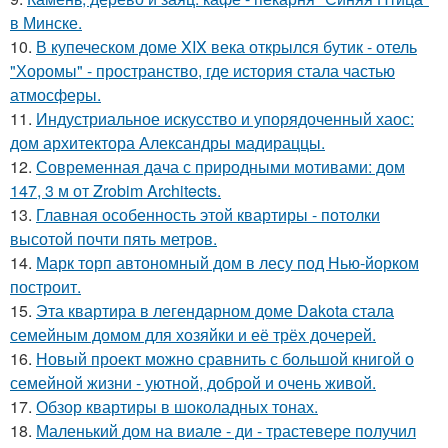
в Минске.
10.
В купеческом доме XIX века открылся бутик - отель
"Хоромы" - пространство, где история стала частью
атмосферы.
11.
Индустриальное искусство и упорядоченный хаос:
дом архитектора Александры мадираццы.
12.
Современная дача с природными мотивами: дом
147, 3 м от Zrobim Architects.
13.
Главная особенность этой квартиры - потолки
высотой почти пять метров.
14.
Марк торп автономный дом в лесу под Нью-йорком
построит.
15.
Эта квартира в легендарном доме Dakota стала
семейным домом для хозяйки и её трёх дочерей.
16.
Новый проект можно сравнить с большой книгой о
семейной жизни - уютной, доброй и очень живой.
17.
Обзор квартиры в шоколадных тонах.
18.
Маленький дом на виале - ди - трастевере получил