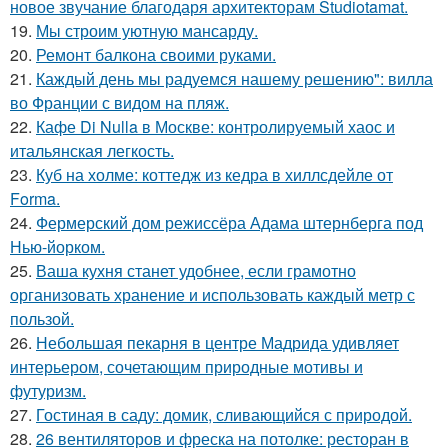
новое звучание благодаря архитекторам Studiotamat.
19.
Мы строим уютную мансарду.
20.
Ремонт балкона своими руками.
21.
Каждый день мы радуемся нашему решению": вилла
во Франции с видом на пляж.
22.
Кафе Di Nulla в Москве: контролируемый хаос и
итальянская легкость.
23.
Куб на холме: коттедж из кедра в хиллсдейле от
Forma.
24.
Фермерский дом режиссёра Адама штернберга под
Нью-йорком.
25.
Ваша кухня станет удобнее, если грамотно
организовать хранение и использовать каждый метр с
пользой.
26.
Небольшая пекарня в центре Мадрида удивляет
интерьером, сочетающим природные мотивы и
футуризм.
27.
Гостиная в саду: домик, сливающийся с природой.
28.
26 вентиляторов и фреска на потолке: ресторан в