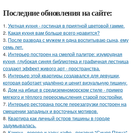
Последние обновления на сайте:
1.
Уютная кухня - гостиная в приятной цветовой гамме.
2.
Какая кухня вам больше всего нравится?
3.
После развода с мужем я одна воспитываю сына, ему
семь лет.
4.
Интерьер построен на смелой палитре: изумрудная
кухня, глубокая синяя библиотека и графичная лестница
создают эффект живого арт - пространства.
5.
Интерьер этой квартиры создавался для девушки,
которая работает удалённо и ценит визуальную тишину.
6.
Дом на ибице в средиземноморском стиле - пример
мягкого и тёплого переосмысления старой постройки.
7.
Интерьер ресторана после перезагрузки построен на
смешении западных и восточных мотивов.
8.
Квартира как личный остров тишины в городе
задумывалась.
9.
Камень, дерево и заяц: кафе - пекарня "Синяя Птица"