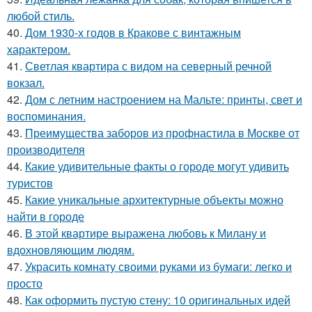
любой стиль.
40.
Дом 1930-х годов в Кракове с винтажным
характером.
41.
Светлая квартира с видом на северный речной
вокзал.
42.
Дом с летним настроением на Мальте: принты, свет и
воспоминания.
43.
Преимущества заборов из профнастила в Москве от
производителя
44.
Какие удивительные факты о городе могут удивить
туристов
45.
Какие уникальные архитектурные объекты можно
найти в городе
46.
В этой квартире выражена любовь к Милану и
вдохновляющим людям.
47.
Украсить комнату своими руками из бумаги: легко и
просто
48.
Как оформить пустую стену: 10 оригинальных идей