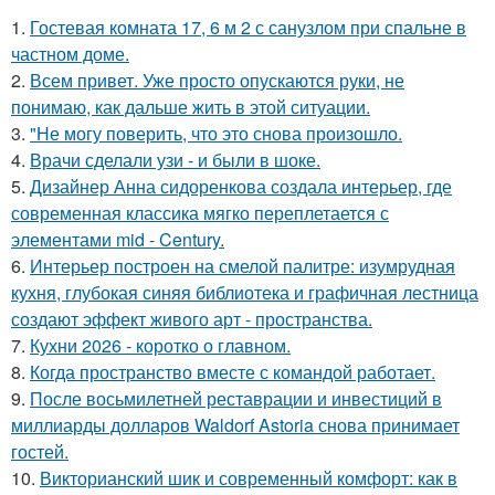
1.
Гостевая комната 17, 6 м 2 с санузлом при спальне в
частном доме.
2.
Всем привет. Уже просто опускаются руки, не
понимаю, как дальше жить в этой ситуации.
3.
"Не могу поверить, что это снова произошло.
4.
Врачи сделали узи - и были в шоке.
5.
Дизайнер Анна сидоренкова создала интерьер, где
современная классика мягко переплетается с
элементами mid - Century.
6.
Интерьер построен на смелой палитре: изумрудная
кухня, глубокая синяя библиотека и графичная лестница
создают эффект живого арт - пространства.
7.
Кухни 2026 - коротко о главном.
8.
Когда пространство вместе с командой работает.
9.
После восьмилетней реставрации и инвестиций в
миллиарды долларов Waldorf Astoria снова принимает
гостей.
10.
Викторианский шик и современный комфорт: как в