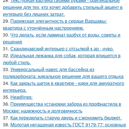
28.
Текстурная картина своими руками - оригинальное
решение для тех, кто хочет добавить стильный акцент в
интерьер без лишних затрат.
29.
Парижская элегантность в сердце Варшавы:
квартира с утончённым настроением.
30.
Что делать, если ламинат разбух от воды: советы и
решения
31.
Скандинавский интерьер с отсылкой к ар - нуво.
32.
Идеальная лежанка для собак, которая впишется в
любой стиль.
33.
Универсальный навес для бассейна из
поликарбоната: идеальное решение для вашего отдыха
34.
Как закрыть щиток в квартире - идеи для аккуратного
интерьера.
35.
Headlines:
36.
Преимущества установки забора из профнастила в
Москве: надежность и долговечность
37.
Как переделать старую дверь и сэкономить бюджет.
38.
Молотая негашеная известь ГОСТ 9179-77: основные