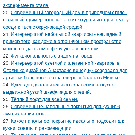
эксперимента стала.
20.
Современный загородный дом в природном стиле -
отличный пример того, как архитектура и интерьер могут
соединяться с окружающей средой.
21.
Интерьер этой небольшой квартиры - наглядный
пример того, как даже в ограниченном пространстве
можно создать атмосферу уюта и эстетики.
22.
Функциональность с видом на город.
23.
Интерьер этой светлой и элегантной квартиры в
Сталинке дизайнер Анастасия венедчук создавала для
артистки большого театра оперы и балета в Минске.
24.
Идея для дополнительного хранения на кухне:
выдвижной узкий шкафчик для специй.
25.
Тёплый лофт для всей семьи.
26.
Современные напольные покрытия для кухни: 6
лучших вариантов
27.
Какое напольное покрытие идеально подходит для
кухни: советы и рекомендации