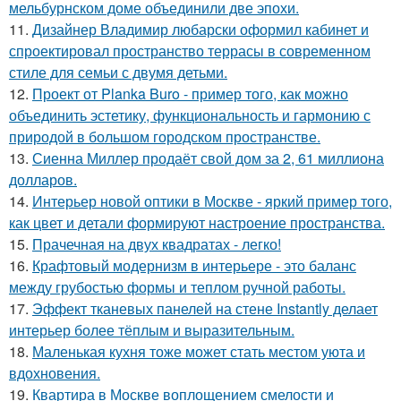
мельбурнском доме объединили две эпохи.
11.
Дизайнер Владимир любарски оформил кабинет и
спроектировал пространство террасы в современном
стиле для семьи с двумя детьми.
12.
Проект от Planka Buro - пример того, как можно
объединить эстетику, функциональность и гармонию с
природой в большом городском пространстве.
13.
Сиенна Миллер продаёт свой дом за 2, 61 миллиона
долларов.
14.
Интерьер новой оптики в Москве - яркий пример того,
как цвет и детали формируют настроение пространства.
15.
Прачечная на двух квадратах - легко!
16.
Крафтовый модернизм в интерьере - это баланс
между грубостью формы и теплом ручной работы.
17.
Эффект тканевых панелей на стене Instantly делает
интерьер более тёплым и выразительным.
18.
Маленькая кухня тоже может стать местом уюта и
вдохновения.
19.
Квартира в Москве воплощением смелости и