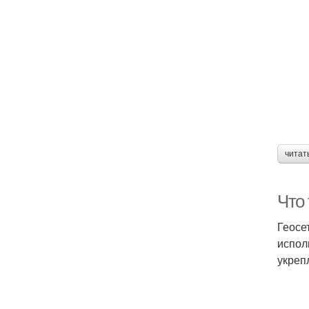
читат
Что 
Геосе
испол
укреп