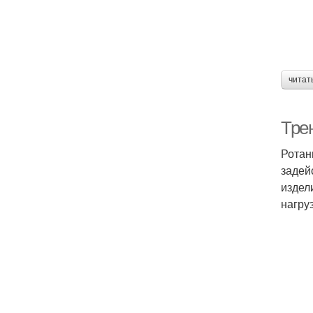
читат
Тре
Ротан
задей
издел
нагру