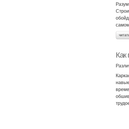
Разум
Строи
обойд
самом
читат
Как 
Разли
Карка
навык
време
обшив
трудо