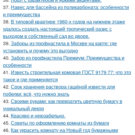
37.
Навес для бассейна из поликарбоната: особенности
и преимущества
38.
В типовой квартире 1960-х годов на нижнем этаже
удалось создать настоящий тропический оазис с
выходом в собственный сад во дворе.
39.
Заборы из профнастила в Москве на карте: где
установить и почему это выгодно
40.
Забор из профнастила Премиум: Преимущества и
особенности
41.
Известь строительная комовая ГОСТ 9179 77: что это
такое и где применяется
42.
Срок хранения раствора гашёной извести для
побелки: всё, что нужно знать
43.
Своими руками: как превратить цветную бумагу в
уникальный декор
44.
Красиво и неюзабельно.
45.
Советы по оформлению комнаты из бумаги
46.
Как украсить комнату на Новый год бумажными