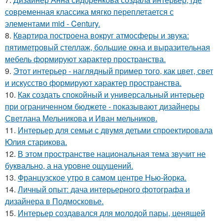
современная классика мягко переплетается с
элементами mid - Century.
8.
Квартира построена вокруг атмосферы и звука:
пятиметровый стеллаж, большие окна и выразительная
мебель формируют характер пространства.
9.
Этот интерьер - наглядный пример того, как цвет, свет
и искусство формируют характер пространства.
10.
Как создать спокойный и универсальный интерьер
при ограниченном бюджете - показывают дизайнеры
Светлана Мельникова и Иван мельников.
11.
Интерьер для семьи с двумя детьми спроектировала
Юлия старикова.
12.
В этом пространстве национальная тема звучит не
буквально, а на уровне ощущений.
13.
Французское утро в самом центре Нью-йорка.
14.
Личный опыт: дача интерьерного фотографа и
дизайнера в Подмосковье.
15.
Интерьер создавался для молодой пары, ценящей