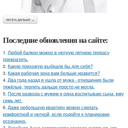
читать дальше →
Последние обновления на сайте:
1.
Любой балкон можно в уютную летнюю террасу
превратить.
2.
Какую прихожую выбрали бы для себя?
3.
Какая рабочая зона вам больше нравится?
4.
Два года назад я ушла от мужа - отношения были
тяжёлые, терпеть дальше просто не могла.
5.
После развода с мужем я одна воспитываю сына, ему
семь лет.
6.
Даже небольшую квартиру можно сделать
комфортной и уютной, если подойти к планировке
осознанно.
7.
Дизайнер Анна сидоренкова создала интерьер, где