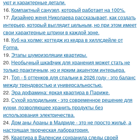
уют и характерные детали.
16.
Компактный санузел, который работает на 100%.
17.
Дизайнер женя Николаева рассказывает, как создать
интерьер, который выглядит цельным, но при этом имеет
свои характерные штрихи в каждой зоне.
18.
Куб на холме: коттедж из кедра в хиллсдейле от
Forma.
19.
Этапы шумоизоляции квартиры.
20.
Необычный шкафчик для хранения может стать не
только практичным, но и ярким акцентом интерьера.
21.
Топ - 5 оттенков для спальни в 2026 году - это баланс
между трендовостью и универсальностью.
22.
Эра дофамина: яркая квартира в Париже.
23.
Сухой холодильник - это современное решение для
кухни, позволяющее хранить продукты без
использования электричества.
24.
Дом аны Араны в Мадриде - это не просто жильё, а
настоящая творческая лаборатория.
25.
Квартира в Валенсии сохранила следы своей