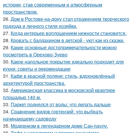
истории, став современным и атмосферным
пространством.
26.
Дом в Ростове-на-дону стал отражением творческого
подхода и личного стиля хозяйки.
27.
Когда интерьер воплощением нежности становится.
28.
Кровать с балдахином в детской - уют как из сказки.
29.
Какие основные достопримечательности можно
посмотреть в Орехово-Зуево
30.
Какое напольное покрытие идеально подходит для
кухни: советы и рекомендации
31.
Кафе в красной поляне: стиль, вдохновлённый
архитектурой пространства.
32.
Американская классика в московской квартире
площадью 140 м.
33.
Паркет поднялся от воды: что делать дальше
34.
Сравнение видов гортензий: что выбрать
начинающему садоводу
35.
Модернизм в легендарном доме Сан-паулу.
36.
Лофт с характером и яркими акцентами.