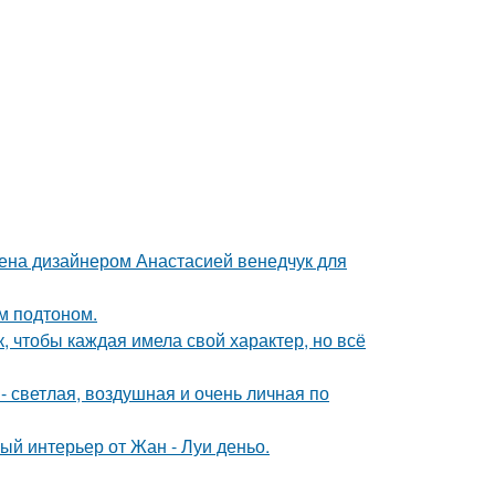
ена дизайнером Анастасией венедчук для
ым подтоном.
 чтобы каждая имела свой характер, но всё
 светлая, воздушная и очень личная по
ый интерьер от Жан - Луи деньо.