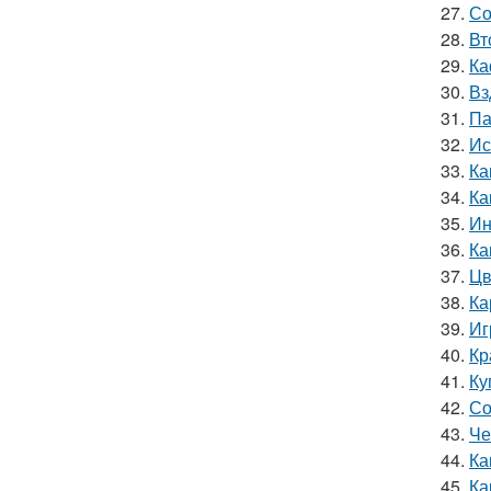
27.
Со
28.
Вт
29.
Ка
30.
Вз
31.
Па
32.
Ис
33.
Ка
34.
Ка
35.
Ин
36.
Ка
37.
Цв
38.
Ка
39.
Иг
40.
Кр
41.
Ку
42.
Со
43.
Че
44.
Ка
45.
Ка