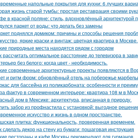
временные напольные покрытия для кухни: 6 лучших вари
орая жизнь старой тумбы: простая реставрация своими рук
фе в красной поляне: стиль, вдохновлённый архитектурой 
дулся паркет от воды: что делать без замены
ркет поднялся домиком: причины и способы решения проб
кусство, яркие краски и винтаж: цветная квартира в Москве.
кие природные места находятся рядом с городом
к рассчитать оптимальное расстояние до телевизора в зави
терьер без белого: когда цвет - необходимость.
кие современные архитектурные проекты появляются в Во
ет и ритм форм: обновлённый отель на побережье марбель
ркас для бассейна из поликарбоната: особенности и преим
ра фактур в современном интерьере: квартира 108 м в Моск
асный дом в Мексике: архитектура, вписанная в природу.
пить забор из профнастила с установкой: выгодное решени
временное искусство и жизнь в одном пространстве.
шская плитка: функциональность, проверенная временем.
к сделать декор на стену из бумаги: пошаговая инструкция
кие рестораны и кафе Москвы рекомендуют для гурманов