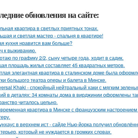
ледние обновления на сайте:
льная квартира в светлых приятных тонах.
ьшая и светлая мастер - спальня в квартире!
ая кухня нравится вам больше?
ч к выживанию.
отаю по графику 2/2, сыну четыре года, ходит в садик.
ая площадь жилья составляет 45 квадратных метров.
тлая элегантная квартира в сталинском доме была оформл
тки большого театра оперы и балета в Минске.
versal Khaki - спокойный нейтральный хаки с мягким зелен
ий в деталях: 34 комнаты дома в вирджинии оформлены так,
ранство читалось цельно.
временная квартира в Минске с французским настроением -
теру.
унхаус в верхнем ист - сайде Нью-йорка получил обновлённ
терьер, который не нуждается в громких словах.