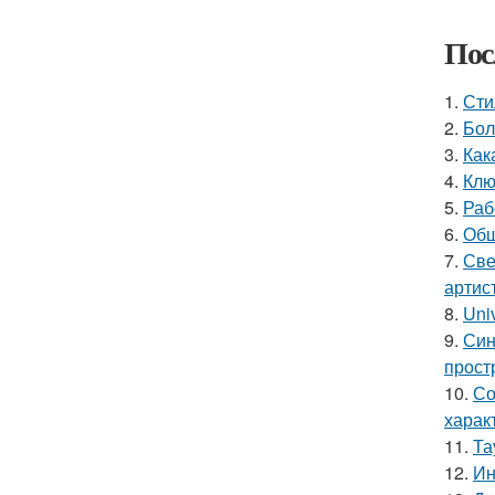
Пос
1.
Сти
2.
Бол
3.
Как
4.
Клю
5.
Раб
6.
Общ
7.
Све
артис
8.
Uni
9.
Син
прост
10.
Со
харак
11.
Та
12.
Ин