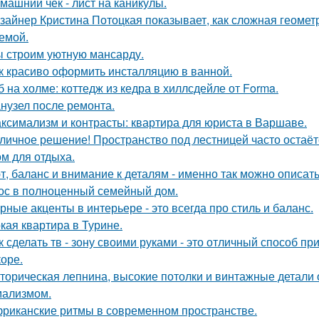
машний чек - лист на каникулы.
зайнер Кристина Потоцкая показывает, как сложная геомет
емой.
 строим уютную мансарду.
к красиво оформить инсталляцию в ванной.
б на холме: коттедж из кедра в хиллсдейле от Forma.
нузел после ремонта.
ксимализм и контрасты: квартира для юриста в Варшаве.
личное решение! Пространство под лестницей часто остаё
ом для отдыха.
т, баланс и внимание к деталям - именно так можно описат
ос в полноценный семейный дом.
рные акценты в интерьере - это всегда про стиль и баланс.
кая квартира в Турине.
к сделать тв - зону своими руками - это отличный способ п
коре.
торическая лепнина, высокие потолки и винтажные детали
ализмом.
риканские ритмы в современном пространстве.