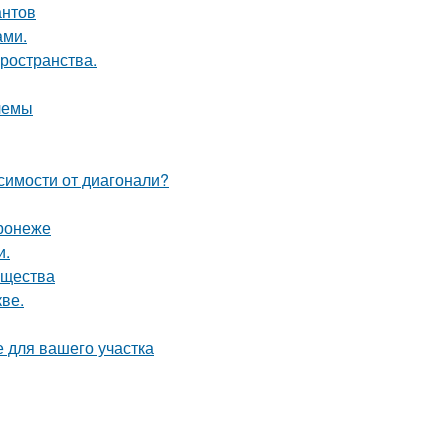
антов
ами.
пространства.
лемы
симости от диагонали?
ронеже
и.
ущества
ве.
е для вашего участка