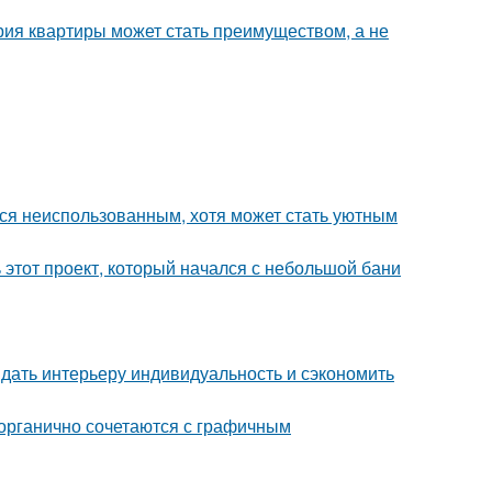
рия квартиры может стать преимуществом, а не
тся неиспользованным, хотя может стать уютным
ь этот проект, который начался с небольшой бани
ридать интерьеру индивидуальность и сэкономить
 органично сочетаются с графичным