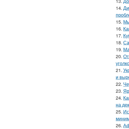
13.
До
14.
Ди
пробл
15.
Мы
16.
Ка
17.
Ку
18.
Са
19.
Ма
20.
От
уголк
21.
Ую
и выр
22.
Че
23.
Яр
24.
Ка
на де
25.
Ис
миним
26.
Аф