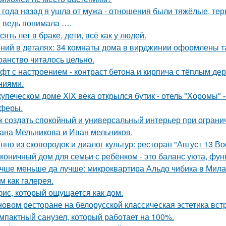
 года назад я ушла от мужа - отношения были тяжёлые, тер
я ведь понимала ….
сять лет в браке, дети, всё как у людей.
ний в деталях: 34 комнаты дома в вирджинии оформлены та
ранство читалось цельно.
фт с настроением - контраст бетона и кирпича с тёплым д
ниями.
купеческом доме XIX века открылся бутик - отель "Хоромы" -
феры.
к создать спокойный и универсальный интерьер при огран
ана Мельникова и Иван мельников.
нно из сковородок и диалог культур: ресторан "Август 13 Во
коничный дом для семьи с ребёнком - это баланс уюта, фун
чше меньше да лучше: микроквартира Альдо чибика в Мила
м как галерея.
ис, который ощущается как дом.
новом ресторане на белорусской классическая эстетика вст
мпактный санузел, который работает на 100%.