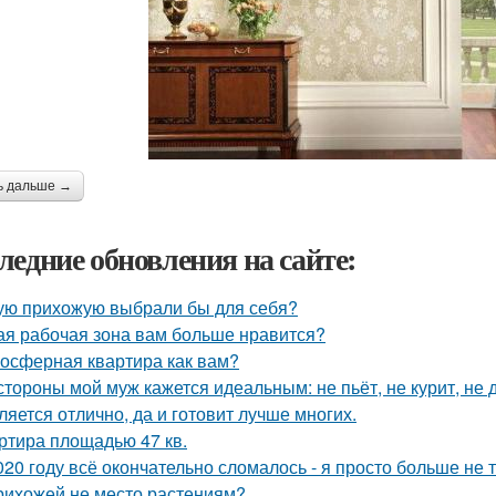
ь дальше →
ледние обновления на сайте:
ую прихожую выбрали бы для себя?
ая рабочая зона вам больше нравится?
осферная квартира как вам?
стороны мой муж кажется идеальным: не пьёт, не курит, не 
ляется отлично, да и готовит лучше многих.
ртира площадью 47 кв.
020 году всё окончательно сломалось - я просто больше не 
рихожей не место растениям?