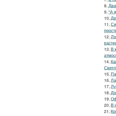
8.
Два
9.
"А 
10.
Де
11.
Си
прост
12.
Ло
расте
13.
В 
атмос
14.
Ка
Светл
15.
Па
16.
Ла
17.
Лу
18.
До
19.
Оф
20.
В 
21.
Ко