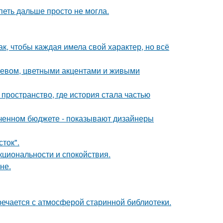
петь дальше просто не могла.
к, чтобы каждая имела свой характер, но всё
еревом, цветными акцентами и живыми
 пространство, где история стала частью
иченном бюджете - показывают дизайнеры
сток".
кциональности и спокойствия.
не.
речается с атмосферой старинной библиотеки.