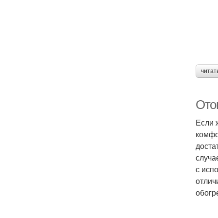
читат
Ото
Если 
комфо
доста
случа
с исп
отлич
обогр