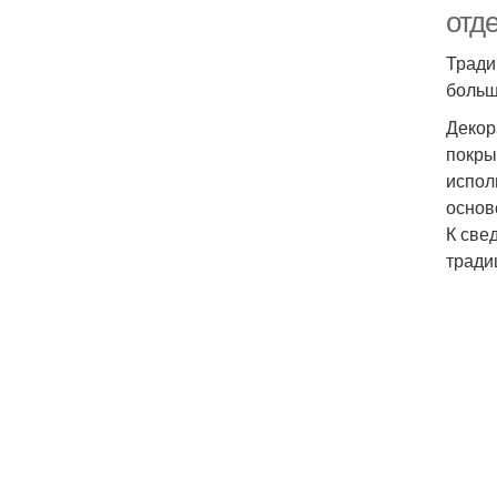
отд
Тради
больш
Декор
покры
испол
основ
К све
тради