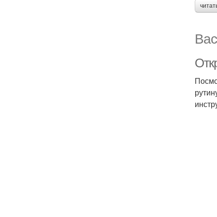
читат
Вас
Отк
Посмо
рутин
инстр