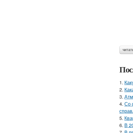
читат
Пос
1.
Как
2.
Как
3.
Атм
4.
Со 
справ
5.
Ква
6.
В 2
7.
В п