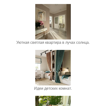
Уютная светлая квартира в лучах солнца.
Идeи дeтcких комнат.