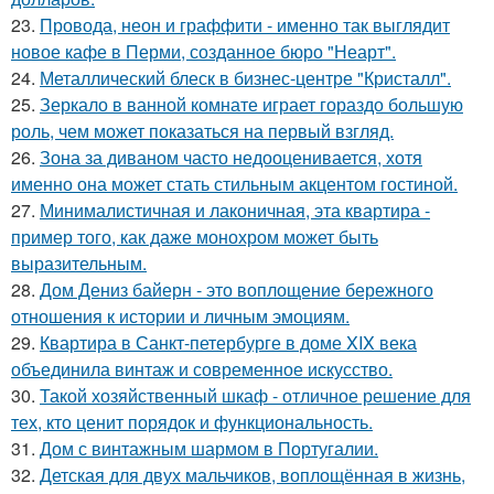
23.
Провода, неон и граффити - именно так выглядит
новое кафе в Перми, созданное бюро "Неарт".
24.
Металлический блеск в бизнес-центре "Кристалл".
25.
Зеркало в ванной комнате играет гораздо большую
роль, чем может показаться на первый взгляд.
26.
Зона за диваном часто недооценивается, хотя
именно она может стать стильным акцентом гостиной.
27.
Минималистичная и лаконичная, эта квартира -
пример того, как даже монохром может быть
выразительным.
28.
Дом Дениз байерн - это воплощение бережного
отношения к истории и личным эмоциям.
29.
Квартира в Санкт-петербурге в доме XIX века
объединила винтаж и современное искусство.
30.
Такой хозяйственный шкаф - отличное решение для
тех, кто ценит порядок и функциональность.
31.
Дом с винтажным шармом в Португалии.
32.
Детская для двух мальчиков, воплощённая в жизнь,