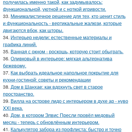
получилась именно такой, как задумывалось:
функциональной, уютной и с ноткой игривости.
33.
Минималистичное решение для тех, кто ценит стиль
и функциональность - вертикальные жалюзи, которые
двигаются вбок, как шторы.
34.
Интерьер недели: естественные материалы и
графика линий.
35.
Ванная с окном - роскошь, которую стоит обыграть.
36.
Оливковый в интерьере: мягкая альтернатива
бежевому.
37.
Как выбрать идеальное напольное покрытие для
кухни-гостиной: советы и рекомендации
38.
Дом в Шанхае: как вдохнуть свет в старое
пространство.
39.
Вилла на острове лидо с интерьером в духе ар - нуво
XXI века.
40.
Дом, в котором Элвис Пресли провёл медовый
месяц - теперь с обновлённым интерьером.
41.
Калькулятор забора из профлиста: быстро и точно