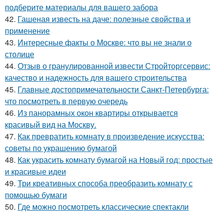
подберите материалы для вашего забора
42.
Гашеная известь на даче: полезные свойства и
применение
43.
Интересные факты о Москве: что вы не знали о
столице
44.
Отзыв о гранулированной извести Стройторгсервис:
качество и надежность для вашего строительства
45.
Главные достопримечательности Санкт-Петербурга:
что посмотреть в первую очередь
46.
Из панорамных окон квартиры открывается
красивый вид на Москву.
47.
Как превратить комнату в произведение искусства:
советы по украшению бумагой
48.
Как украсить комнату бумагой на Новый год: простые
и красивые идеи
49.
Три креативных способа преобразить комнату с
помощью бумаги
50.
Где можно посмотреть классические спектакли