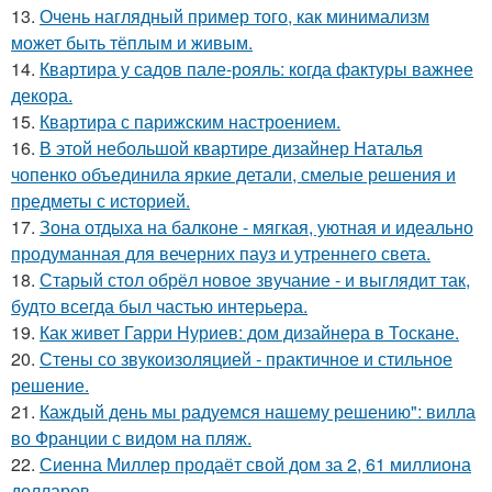
13.
Очень наглядный пример того, как минимализм
может быть тёплым и живым.
14.
Квартира у садов пале-рояль: когда фактуры важнее
декора.
15.
Квартира с парижским настроением.
16.
В этой небольшой квартире дизайнер Наталья
чопенко объединила яркие детали, смелые решения и
предметы с историей.
17.
Зона отдыха на балконе - мягкая, уютная и идеально
продуманная для вечерних пауз и утреннего света.
18.
Старый стол обрёл новое звучание - и выглядит так,
будто всегда был частью интерьера.
19.
Как живет Гарри Нуриев: дом дизайнера в Тоскане.
20.
Стены со звукоизоляцией - практичное и стильное
решение.
21.
Каждый день мы радуемся нашему решению": вилла
во Франции с видом на пляж.
22.
Сиенна Миллер продаёт свой дом за 2, 61 миллиона
долларов.