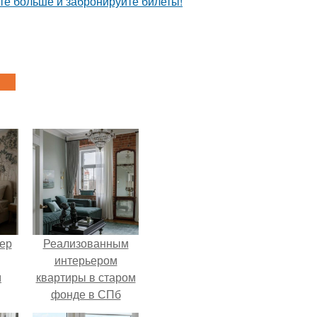
йте больше и забронируйте билеты!
ер
Реализованным
интерьером
м
квартиры в старом
фонде в СПб
делимся.