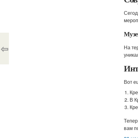
Сегод
мероп
Музе
⇦
На те
уника
Инт
Вот е
Кре
В К
Кре
Тепер
вам п