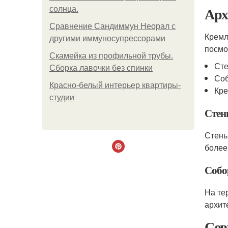
Арх
солнца.
Сравнение Сандиммун Неорал с
Кремл
другими иммуносупрессорами
посмо
Скамейка из профильной трубы.
Сте
Сборка лавочки без спинки
Со
Красно-белый интерьер квартиры-
Кре
студии
Стен
Стены
более
Собо
На те
архит
Сов