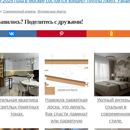
я 2025 года в Москве состоится концерт группы Любэ. Узна
и:
Современный кремль
,
Интересные факты
авилось? Поделитесь с друзьями!
тильная квартира
Намокла паркетная
Уютный интерь
 светлых приятных
доска, что делать.
спальни в
тонах.
Как спасти ламинат
современно
или паркетную
стиле.
доску после