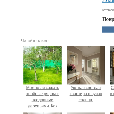
20 ма
Категори
Понр
Читайте также
Можно ли сажать
Уютная светлая
С
хвойные рядом с
квартира в лучах
в
плодовыми
солнца.
деревьями. Как
совместить