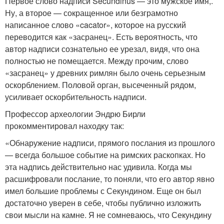
Первое слово надписи Secundinus — это мужское имя,.
Ну, а второе — сокращенное или безграмотно
написанное слово «cacator», которое на русский
переводится как «засранец». Есть вероятность, что
автор надписи сознательно ее урезал, видя, что она
полностью не помещается. Между прочим, слово
«засранец» у древних римлян было очень серьезным
оскорблением. Половой орган, высеченный рядом,
усиливает оскорбительность надписи.
Профессор археологии Эндрю Бирли
прокомментировал находку так:
«Обнаружение надписи, прямого послания из прошлого
— всегда большое событие на римских раскопках. Но
эта надпись действительно нас удивила. Когда мы
расшифровали послание, то поняли, что его автор явно
имел большие проблемы с Секундином. Еще он был
достаточно уверен в себе, чтобы публично изложить
свои мысли на камне. Я не сомневаюсь, что Секундину