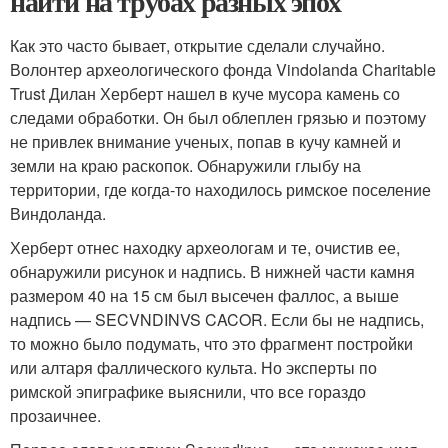
найти на трубах разных эпох
Как это часто бывает, открытие сделали случайно.
Волонтер археологического фонда Vindolanda Charitable
Trust Дилан Херберт нашел в куче мусора камень со
следами обработки. Он был облеплен грязью и поэтому
не привлек внимание ученых, попав в кучу камней и
земли на краю раскопок. Обнаружили глыбу на
территории, где когда-то находилось римское поселение
Виндоланда.
Херберт отнес находку археологам и те, очистив ее,
обнаружили рисунок и надпись. В нижней части камня
размером 40 на 15 см был высечен фаллос, а выше
надпись — SECVNDINVS CACOR. Если бы не надпись,
то можно было подумать, что это фрагмент постройки
или алтаря фаллического культа. Но эксперты по
римской эпиграфике выяснили, что все гораздо
прозаичнее.