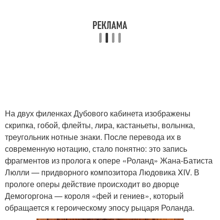
На двух филенках Дубового кабинета изображены
скрипка, гобой, флейты, лира, кастаньеты, волынка,
треугольник нотные знаки. После перевода их в
современную нотацию, стало понятно: это запись
фрагментов из пролога к опере «Роланд» Жана-Батиста
Люлли — придворного композитора Людовика XIV. В
прологе оперы действие происходит во дворце
Демогоргона — короля «фей и гениев», который
обращается к героическому эпосу рыцаря Роланда.