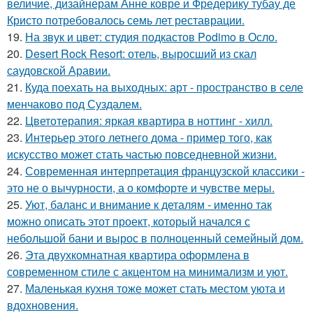
величие, дизайнерам Анне ковре и Фредерику тубау де
Кристо потребовалось семь лет реставрации.
19.
На звук и цвет: студия подкастов Podimo в Осло.
20.
Desert Rock Resort: отель, выросший из скал
саудовской Аравии.
21.
Куда поехать на выходных: арт - пространство в селе
менчаково под Суздалем.
22.
Цветотерапия: яркая квартира в ноттинг - хилл.
23.
Интерьер этого летнего дома - пример того, как
искусство может стать частью повседневной жизни.
24.
Современная интерпретация французской классики -
это не о вычурности, а о комфорте и чувстве меры.
25.
Уют, баланс и внимание к деталям - именно так
можно описать этот проект, который начался с
небольшой бани и вырос в полноценный семейный дом.
26.
Эта двухкомнатная квартира оформлена в
современном стиле с акцентом на минимализм и уют.
27.
Маленькая кухня тоже может стать местом уюта и
вдохновения.