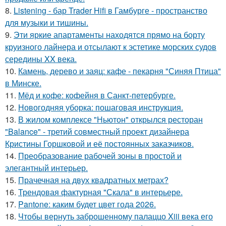
8.
Listening - бар Trader Hifi в Гамбурге - пространство
для музыки и тишины.
9.
Эти яркие апартаменты находятся прямо на борту
круизного лайнера и отсылают к эстетике морских судов
середины XX века.
10.
Камень, дерево и заяц: кафе - пекарня "Синяя Птица"
в Минске.
11.
Мёд и кофе: кофейня в Санкт-петербурге.
12.
Новогодняя уборка: пошаговая инструкция.
13.
В жилом комплексе "Ньютон" открылся ресторан
"Balance" - третий совместный проект дизайнера
Кристины Горшковой и её постоянных заказчиков.
14.
Преобразование рабочей зоны в простой и
элегантный интерьер.
15.
Прачечная на двух квадратных метрах?
16.
Трендовая фактурная "Скала" в интерьере.
17.
Pantone: каким будет цвет года 2026.
18.
Чтобы вернуть заброшенному палаццо Xiii века его