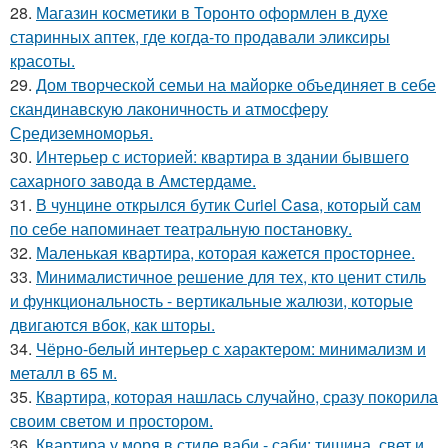
28.
Магазин косметики в Торонто оформлен в духе
старинных аптек, где когда-то продавали эликсиры
красоты.
29.
Дом творческой семьи на майорке объединяет в себе
скандинавскую лаконичность и атмосферу
Средиземноморья.
30.
Интерьер с историей: квартира в здании бывшего
сахарного завода в Амстердаме.
31.
В чунцине открылся бутик Curiel Casa, который сам
по себе напоминает театральную постановку.
32.
Маленькая квартира, которая кажется просторнее.
33.
Минималистичное решение для тех, кто ценит стиль
и функциональность - вертикальные жалюзи, которые
двигаются вбок, как шторы.
34.
Чёрно-белый интерьер с характером: минимализм и
металл в 65 м.
35.
Квартира, которая нашлась случайно, сразу покорила
своим светом и простором.
36.
Квартира у моря в стиле ваби - саби: тишина, свет и