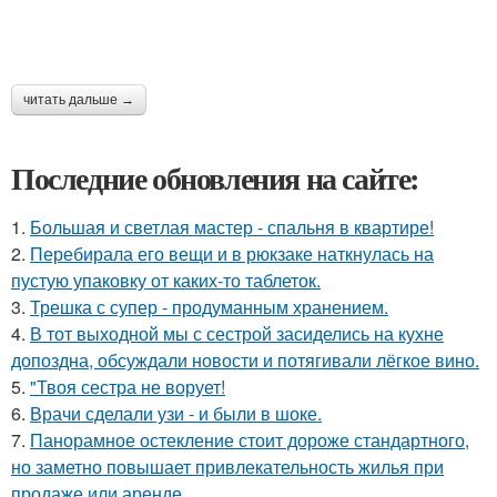
читать дальше →
Последние обновления на сайте:
1.
Большая и светлая мастер - спальня в квартире!
2.
Перебирала его вещи и в рюкзаке наткнулась на
пустую упаковку от каких-то таблеток.
3.
Трешка с супер - продуманным хранением.
4.
В тот выходной мы с сестрой засиделись на кухне
допоздна, обсуждали новости и потягивали лёгкое вино.
5.
"Твоя сестра не ворует!
6.
Врачи сделали узи - и были в шоке.
7.
Панорамное остекление стоит дороже стандартного,
но заметно повышает привлекательность жилья при
продаже или аренде.