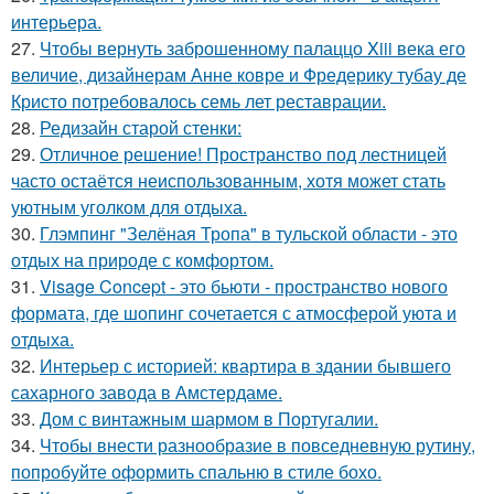
интерьера.
27.
Чтобы вернуть заброшенному палаццо Xiii века его
величие, дизайнерам Анне ковре и Фредерику тубау де
Кристо потребовалось семь лет реставрации.
28.
Редизайн старой стенки:
29.
Отличное решение! Пространство под лестницей
часто остаётся неиспользованным, хотя может стать
уютным уголком для отдыха.
30.
Глэмпинг "Зелёная Тропа" в тульской области - это
отдых на природе с комфортом.
31.
Visage Concept - это бьюти - пространство нового
формата, где шопинг сочетается с атмосферой уюта и
отдыха.
32.
Интерьер с историей: квартира в здании бывшего
сахарного завода в Амстердаме.
33.
Дом с винтажным шармом в Португалии.
34.
Чтобы внести разнообразие в повседневную рутину,
попробуйте оформить спальню в стиле бохо.