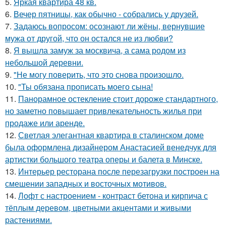
5.
Яркая квартира 48 кв.
6.
Вечер пятницы, как обычно - собрались у друзей.
7.
Задаюсь вопросом: осознают ли жёны, вернувшие
мужа от другой, что он остался не из любви?
8.
Я вышла замуж за москвича, а сама родом из
небольшой деревни.
9.
"Не могу поверить, что это снова произошло.
10.
"Ты обязана прописать моего сына!
11.
Панорамное остекление стоит дороже стандартного,
но заметно повышает привлекательность жилья при
продаже или аренде.
12.
Светлая элегантная квартира в сталинском доме
была оформлена дизайнером Анастасией венедчук для
артистки большого театра оперы и балета в Минске.
13.
Интерьер ресторана после перезагрузки построен на
смешении западных и восточных мотивов.
14.
Лофт с настроением - контраст бетона и кирпича с
тёплым деревом, цветными акцентами и живыми
растениями.