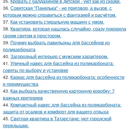
35.
Кровать с балдахином в детской - уют как из сказки.
36.
Советская "Панелька" - не приговор, а вызов, с
которым можно справиться с фантазией и расчётом.
37.
Как установить стиральную машину с умом.
38.
Квартира, которая нашлась случайно, сразу покорила
своим светом и простором.
39.
Почему выбрать павильоны для бассейнов из
поликарбоната
40.
Загородный интерьер с мужским характером.
41.
Уличный навес для бассейна из поликарбоната:
советы по выбору и установке
42.
Каркас для бассейна из поликарбоната: особенности
и преимущества
43.
Как выбрать качественную картонную коробку: 7
важных критериев
44.
Компактный навес для бассейна из поликарбоната:
защита от осадков и комфорт для вашего отдыха
45.
Светлая квартира в Татарстане: уют городской
передышки.