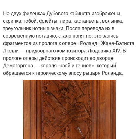
На двух филенках Дубового кабинета изображены
скрипка, гобой, флейты, лира, кастаньеты, волынка,
треугольник нотные знаки. После перевода их в
современную нотацию, стало понятно: это запись
фрагментов из пролога к опере «Роланд» Жана-Батиста
Люлли — придворного композитора Людовика XIV. В
прологе оперы действие происходит во дворце
Демогоргона — короля «фей и гениев», который
обращается к героическому эпосу рыцаря Роланда.