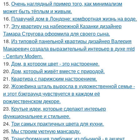
15.
Очень наглядный пример того, как минимализм
может быть тёплым и живым.
16.
Плавучий дом в Лондоне: комфортная жизнь на воде.
17.
Эту квартиру на набережной Казанки дизайнер
Тамара Стругова оформила для своего сына.
18.
Из типовой панельной квартиры дизайнер Валерия
Макаревич создала выразительный интерьер в духе mid
- Century Modern.
19.
Дом, в котором цвет - это настроение.
20.
Дом, который живёт вместе с природой.
21.
Квартира с парижским настроением.
22.
Жозефина шталь выросла в художественной семье -
и этот бэкграунд чувствуется в каждом её
рождественском декоре.
23.
Крутые идеи, которые сделают интерьер
функциональнее и стильнее.
24.
Три самых практичных цвета для кухни.
25.
Мы строим уютную мансарду.
26.
Трансформация тумбочки: из обычной - в акцент