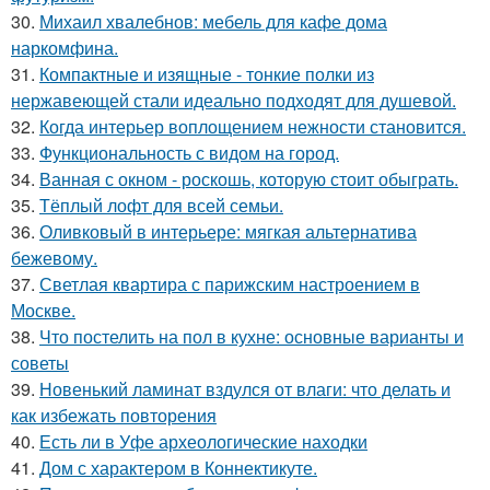
30.
Михаил хвалебнов: мебель для кафе дома
наркомфина.
31.
Компактные и изящные - тонкие полки из
нержавеющей стали идеально подходят для душевой.
32.
Когда интерьер воплощением нежности становится.
33.
Функциональность с видом на город.
34.
Ванная с окном - роскошь, которую стоит обыграть.
35.
Тёплый лофт для всей семьи.
36.
Оливковый в интерьере: мягкая альтернатива
бежевому.
37.
Светлая квартира с парижским настроением в
Москве.
38.
Что постелить на пол в кухне: основные варианты и
советы
39.
Новенький ламинат вздулся от влаги: что делать и
как избежать повторения
40.
Есть ли в Уфе археологические находки
41.
Дом с характером в Коннектикуте.