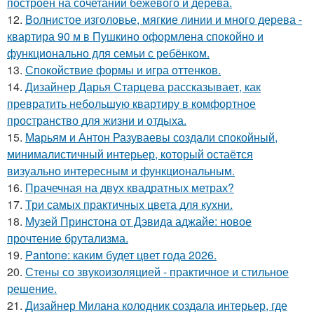
построен на сочетании бежевого и дерева.
12.
Волнистое изголовье, мягкие линии и много дерева -
квартира 90 м в Пушкино оформлена спокойно и
функционально для семьи с ребёнком.
13.
Спокойствие формы и игра оттенков.
14.
Дизайнер Дарья Старцева рассказывает, как
превратить небольшую квартиру в комфортное
пространство для жизни и отдыха.
15.
Марьям и Антон Разуваевы создали спокойный,
минималистичный интерьер, который остаётся
визуально интересным и функциональным.
16.
Прачечная на двух квадратных метрах?
17.
Три самых практичных цвета для кухни.
18.
Музей Принстона от Дэвида аджайе: новое
прочтение брутализма.
19.
Pantone: каким будет цвет года 2026.
20.
Стены со звукоизоляцией - практичное и стильное
решение.
21.
Дизайнер Милана колодник создала интерьер, где