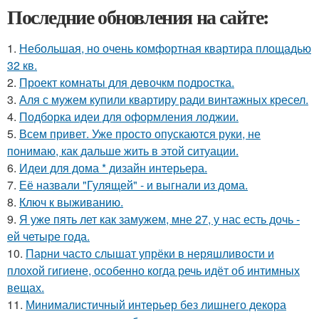
Последние обновления на сайте:
1.
Небольшая, но очень комфортная квартира площадью
32 кв.
2.
Проект комнаты для девочкм подростка.
3.
Аля с мужем купили квартиру ради винтажных кресел.
4.
Подборка идеи для оформления лоджии.
5.
Всем привет. Уже просто опускаются руки, не
понимаю, как дальше жить в этой ситуации.
6.
Идеи для дома * дизайн интерьера.
7.
Её назвали "Гулящей" - и выгнали из дома.
8.
Ключ к выживанию.
9.
Я уже пять лет как замужем, мне 27, у нас есть дочь -
ей четыре года.
10.
Парни часто слышат упрёки в неряшливости и
плохой гигиене, особенно когда речь идёт об интимных
вещах.
11.
Минималистичный интерьер без лишнего декора