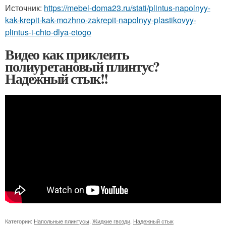
Источник:
https://mebel-doma23.ru/stati/plintus-napolnyy-
kak-krepit-kak-mozhno-zakrepit-napolnyy-plastikovyy-
plintus-i-chto-dlya-etogo
Видео как приклеить
полиуретановый плинтус?
Надежный стык!!
Категории:
Напольные плинтусы
,
Жидкие гвозди
,
Надежный стык