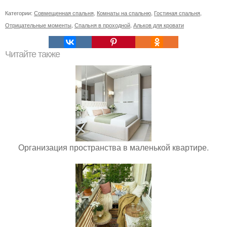
Категории:
Совмещенная спальня
,
Комнаты на спальню
,
Гостиная спальня
,
Отрицательные моменты
,
Спальня в проходной
,
Альков для кровати
Читайте также
Организация пространства в маленькой квартире.