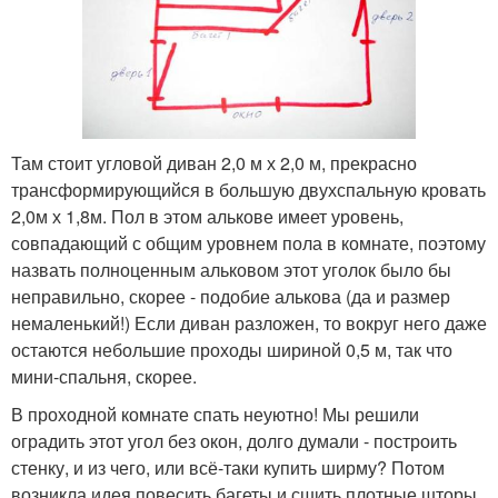
Там стоит угловой диван 2,0 м х 2,0 м, прекрасно
трансформирующийся в большую двухспальную кровать
2,0м х 1,8м. Пол в этом алькове имеет уровень,
совпадающий с общим уровнем пола в комнате, поэтому
назвать полноценным альковом этот уголок было бы
неправильно, скорее - подобие алькова (да и размер
немаленький!) Если диван разложен, то вокруг него даже
остаются небольшие проходы шириной 0,5 м, так что
мини-спальня, скорее.
В проходной комнате спать неуютно! Мы решили
оградить этот угол без окон, долго думали - построить
стенку, и из чего, или всё-таки купить ширму? Потом
возникла идея повесить багеты и сшить плотные шторы.