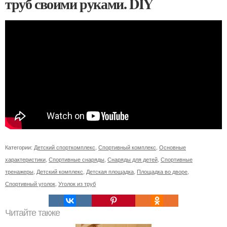
труб своими руками. DIY
Категории:
Детский спорткомплекс
,
Спортивный комплекс
,
Основные
характеристики
,
Спортивные снаряды
,
Снаряды для детей
,
Спортивные
тренажеры
,
Детский комплекс
,
Детская площадка
,
Площадка во дворе
,
Спортивный уголок
,
Уголок из труб
Читайте также