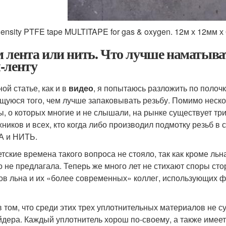
density PTFE tape MULTITAPE for gas & oxygen. 12м х 12мм х
 лента или нить. Что лучше наматыват
-ленту
ой статье, как и в
видео
, я попытаюсь разложить по полоч
щуюся того, чем лучше запаковывать резьбу. Помимо неск
ы, о которых многие и не слышали, на рынке существует тр
хников и всех, кто когда либо производил подмотку резьб 
А и НИТЬ.
етские времена такого вопроса не стояло, так как кроме ль
о не предлагала. Теперь же много лет не стихают споры сто
ов льна и их «более современных» коллег, использующих фу
в том, что среди этих трех уплотнительных материалов не 
йдера. Каждый уплотнитель хорош по-своему, а также имеет