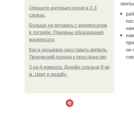
ленты
Опишите интерьер кухни в 2-3
раб
словах.
пос
Больше не мучаюсь с конденсатом
нан
в погребе. Причины образования
нам
конденсата
про
не 
Как в хрущевке расставить мебель.
сое
Творческий подход к пространству
3 на 4 комната. Дизайн спальни 9 кв
м. Цвет и дизайн.