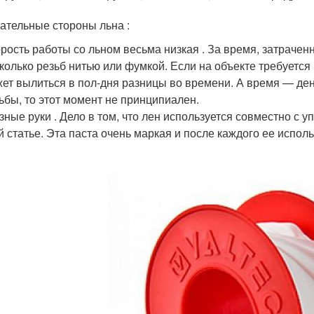
ательные стороны льна :
рость работы со льном весьма низкая . За время, затрачен
колько резьб нитью или фумкой. Если на объекте требуется 
ет вылиться в пол-дня разницы во времени. А время — ден
ьбы, то этот момент не принципиален.
зные руки . Дело в том, что лен используется совместно с 
й статье. Эта паста очень маркая и после каждого ее испол