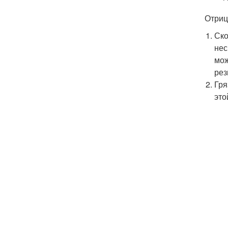
Отриц
Ско
нес
мож
рез
Гря
это