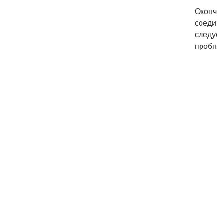
Оконч
соеди
следу
пробн