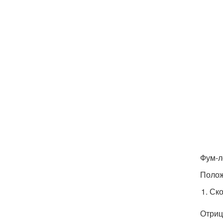
Фум-л
Полож
Ско
Отриц