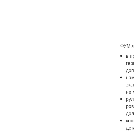
ФУМ л
в п
гер
доп
нам
экс
не 
рул
ров
дол
кон
дет