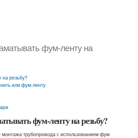
наматывать фум-ленту на
у на резьбу?
 нить или фум-ленту
tape
матывать фум-ленту на резьбу?
е монтажа трубопровода с использованием фум