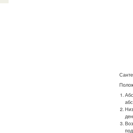
Санте
Полож
Абс
абс
Низ
ден
Воз
под