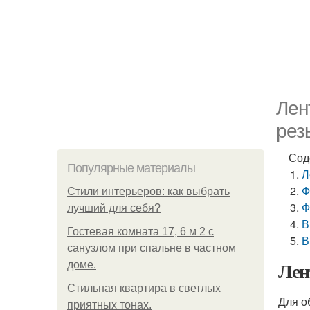
Лен
рез
Сод
Популярные материалы
Л
Ф
Стили интерьеров: как выбрать
Ф
лучший для себя?
В
Гостевая комната 17, 6 м 2 с
В
санузлом при спальне в частном
Лен
доме.
Стильная квартира в светлых
Для о
приятных тонах.