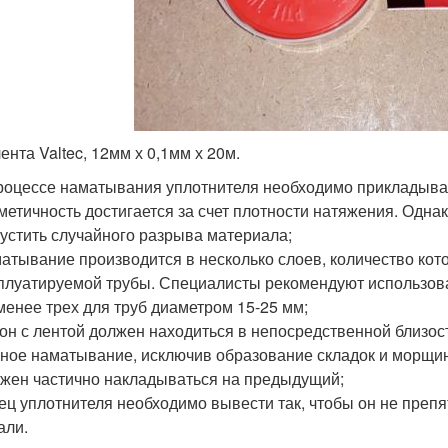
ента Valtec, 12мм х 0,1мм х 20м.
роцессе наматывания уплотнителя необходимо прикладыват
метичность достигается за счет плотности натяжения. Однак
устить случайного разрыва материала;
атывание производится в несколько слоев, количество кот
плуатируемой трубы. Специалисты рекомендуют использоват
менее трех для труб диаметром 15-25 мм;
он с лентой должен находиться в непосредственной близост
ное наматывание, исключив образование складок и морщи
жен частично накладываться на предыдущий;
ец уплотнителя необходимо вывести так, чтобы он не преп
али.