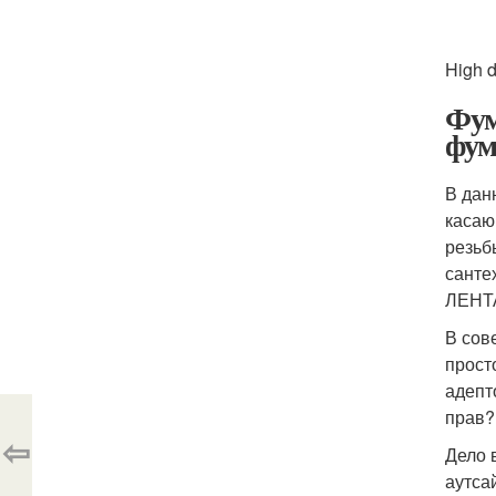
High 
Фум
фум
В данн
касаю
резьб
санте
ЛЕНТ
В сов
прост
адепт
прав?
⇦
Дело 
аутса