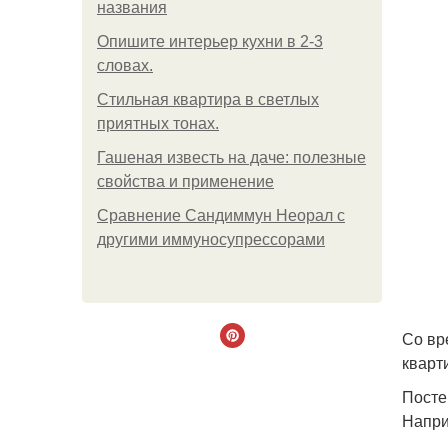
названия
Опишите интерьер кухни в 2-3
словах.
Стильная квартира в светлых
приятных тонах.
Гашеная известь на даче: полезные
свойства и применение
Сравнение Сандиммун Неорал с
другими иммуносупрессорами
Со вр
кварт
Посте
Напри