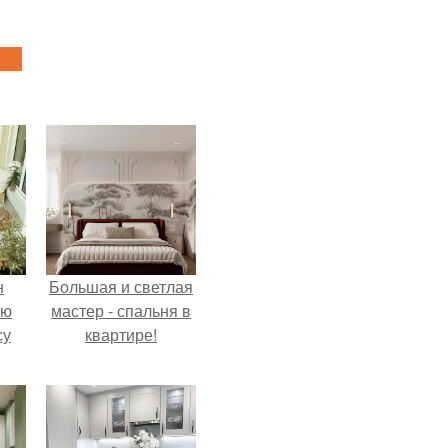
н
Большая и светлая
ую
мастер - спальня в
су
квартире!