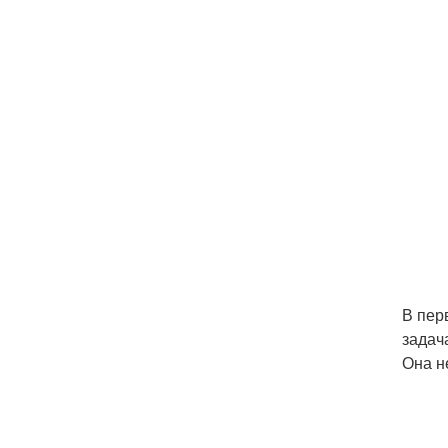
В пер
задач
Она н