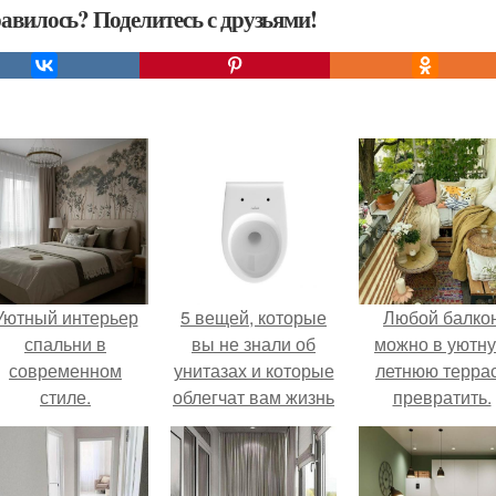
авилось? Поделитесь с друзьями!
Уютный интерьер
5 вещей, которые
Любой балко
спальни в
вы не знали об
можно в уютн
современном
унитазах и которые
летнюю терра
стиле.
облегчат вам жизнь
превратить.
при ремонте
санузла