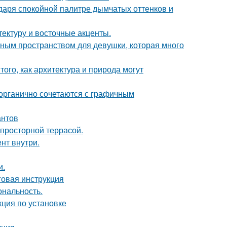
даря спокойной палитре дымчатых оттенков и
тектуру и восточные акценты.
тным пространством для девушки, которая много
ого, как архитектура и природа могут
 органично сочетаются с графичным
антов
просторной террасой.
нт внутри.
и.
говая инструкция
ональность.
ция по установке