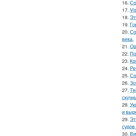
16.
Со
17.
Vi
18.
Эт
19.
Го
20.
Со
века.
21.
Ор
22.
По
23.
Ко
24.
Ре
25.
Со
26.
Зо
27.
Те
скучн
28.
Ую
и выр
29.
Эт
судов
30.
Ви