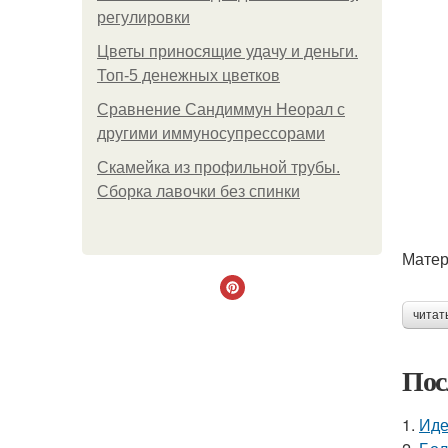
регулировки
Цветы приносящие удачу и деньги.
Топ-5 денежных цветков
Сравнение Сандиммун Неорал с
другими иммуносупрессорами
Скамейка из профильной трубы.
Сборка лавочки без спинки
Матер
читат
Пос
1.
Иде