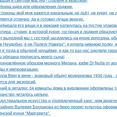
ьшая и светлая мастер - спальня в квартире!
борка идеи для оформления лоджии.
стороны мой муж кажется идеальным: не пьёт, не курит, не 
ляется отлично, да и готовит лучше многих.
ебирала его вещи и в рюкзаке наткнулась на пустую упаковку
ртира - студия, в которой кухня, гостиная и лоджия образу
от выходной мы с сестрой засиделись на кухне допоздна, об
е Неудобно, я не Полезу Наверх": я купила нижнюю полку, н
 я тогда в обычной хрущёвке, и как-то раз нас одолели тара
ы обязана прописать моего сына!
охновлённое образом модного Милана, кафе Di Nulla от а
ды и импровизации.
лла Beer в вене - знаковый объект модернизма 1930 года -
ется для экскурсий.
ний в деталях: 34 комнаты дома в вирджинии оформлены та
ранство читалось цельно.
дустриальное искусство и упорядоченный хаос: дом архит
зайнер Валерия Богданова из бюро проект культура оформ
янской кухни "Маргарита".