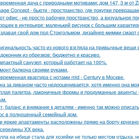
временная дача с природными мотивами: дом 147, 3 м от Zro
sage Concept - бьюти - пространство, где покупки превращаю
от офис - не просто рабочее пространство, а визуальное 
рошек в интерьере: маленький рисунок с большим характер
здавая свой дом под Стокгольмом, дизайнер мимми смарт 
игинальность часто из нового взгляда на привычные вещи 
доконник из обрезков: бюджетно и красиво.
мпактный санузел, который работает на 100%.
монт балкона своими руками.
временная квартира с нотами mid - Century в Москве.
на за диваном часто недооценивается, хотя именно она мож
плая палитра, лаконичные формы и продуманные акценты -
ым.
т, баланс и внимание к деталям - именно так можно описат
ос в полноценный семейный дом.
и яркие апартаменты расположены прямо на борту круизно
 середины XX века.
лла на ибице стала для хозяйки не только местом отдыха, 