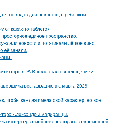
даёт поводов для ревности, с ребёнком
 от каких-то таблеток.
ют просторное единое пространство.
суждали новости и потягивали лёгкое вино.
о её заняли.
каны.
рхитекторов DA Bureau стало воплощением
 завершила реставрацию и с марта 2026
к, чтобы каждая имела свой характер, но всё
ектора Александры мадираццы.
ила интерьер семейного ресторана современной