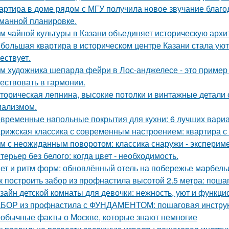
артира в доме рядом с МГУ получила новое звучание благо
манной планировке.
м чайной культуры в Казани объединяет историческую архи
большая квартира в историческом центре Казани стала ую
ествует.
м художника шепарда фейри в Лос-анджелесе - это пример т
ествовать в гармонии.
торическая лепнина, высокие потолки и винтажные детали
ализмом.
временные напольные покрытия для кухни: 6 лучших вари
рижская классика с современным настроением: квартира с 
м с неожиданным поворотом: классика снаружи - экспериме
терьер без белого: когда цвет - необходимость.
ет и ритм форм: обновлённый отель на побережье марбель
к построить забор из профнастила высотой 2.5 метра: поша
зайн детской комнаты для девочки: нежность, уют и функци
БОР из профнастила с ФУНДАМЕНТОМ: пошаговая инструк
обычные факты о Москве, которые знают немногие