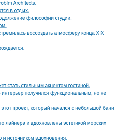
bim Architects.
тся в отдых.
продолжение философии студии.
ом.
стремилась воссоздать атмосферу конца XIX
рождается.
ет стать стильным акцентом гостиной.
 интерьер получился функциональным, но не
ь этот проект, который начался с небольшой бани
го лайнера и вдохновлены эстетикой морских
но и источником вдохновения.