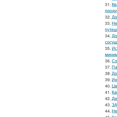
31.
Кв
проду
32.
До
33.
Не
путеш
34.
До
сосущ
35.
Ис
миним
36.
Со
37.
Па
38.
До
39.
Ин
40.
Цв
41.
Ка
42.
Ди
43.
ЗА
44.
Не