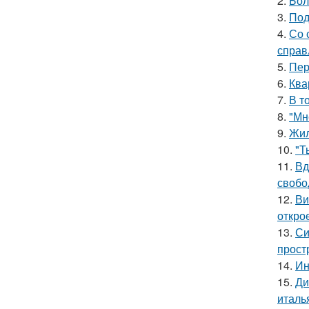
2.
Бол
3.
Под
4.
Со 
справ
5.
Пер
6.
Ква
7.
В т
8.
"Мн
9.
Жил
10.
"Т
11.
Вд
свобо
12.
Ви
откро
13.
Си
прост
14.
Ин
15.
Ди
италь