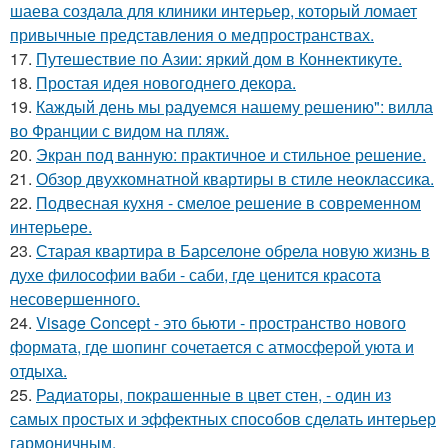
шаева создала для клиники интерьер, который ломает
привычные представления о медпространствах.
17.
Путешествие по Азии: яркий дом в Коннектикуте.
18.
Простая идея новогоднего декора.
19.
Каждый день мы радуемся нашему решению": вилла
во Франции с видом на пляж.
20.
Экран под ванную: практичное и стильное решение.
21.
Обзор двухкомнатной квартиры в стиле неоклассика.
22.
Подвесная кухня - смелое решение в современном
интерьере.
23.
Старая квартира в Барселоне обрела новую жизнь в
духе философии ваби - саби, где ценится красота
несовершенного.
24.
Visage Concept - это бьюти - пространство нового
формата, где шопинг сочетается с атмосферой уюта и
отдыха.
25.
Радиаторы, покрашенные в цвет стен, - один из
самых простых и эффектных способов сделать интерьер
гармоничным.