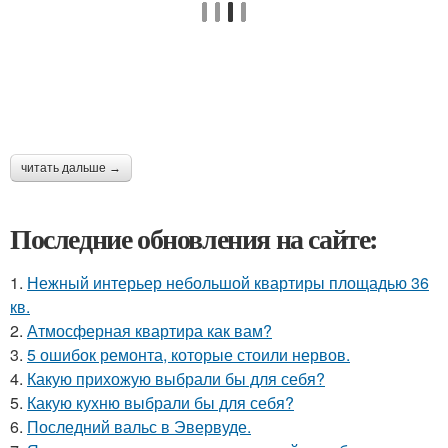
читать дальше →
Последние обновления на сайте:
1.
Нежный интерьер небольшой квартиры площадью 36
кв.
2.
Атмосферная квартира как вам?
3.
5 ошибок ремонта, которые стоили нервов.
4.
Какую прихожую выбрали бы для себя?
5.
Какую кухню выбрали бы для себя?
6.
Последний вальс в Эвервуде.