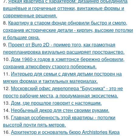
7.
Яркая квартира с характером: дизайнер объединила
вишнёвые и горчичные оттенки, винтажные формы и
современные решения.
8.
Квартиру в старом фонде обновили быстро и смело,
сохранив исторические детали - кирпич, высокие потолки
и большие окна.
9.
Проект от Buro 2D - пример того, как грамотная
перепланировка визуально расширяет пространство.
10.
Дом 1960-х годов в хэмптонсе бережно обновили,
сохранив атмосферу старого побережья.
11.
Интерьер для семьи с двумя детьми построен на
мягких формах и тактильных материалах.
12.
Московский офис девелопера "Брусника" - это не
просто рабочие места, а продуманная экосистема.
13.
Дом, где прошлое говорит с настоящим.
14.
Необычный декор для стен своими руками.
15.
Главная особенность этой квартиры - потолки
высотой почти пять метров.
16.
Архитектор и основатель бюро Archistories Кира