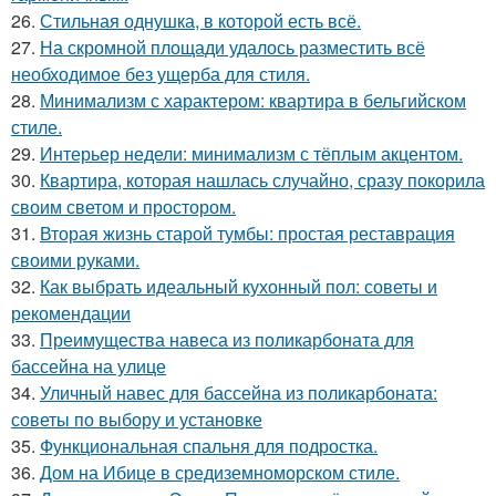
26.
Стильная однушка, в которой есть всё.
27.
На скромной площади удалось разместить всё
необходимое без ущерба для стиля.
28.
Минимализм с характером: квартира в бельгийском
стиле.
29.
Интерьер недели: минимализм с тёплым акцентом.
30.
Квартира, которая нашлась случайно, сразу покорила
своим светом и простором.
31.
Вторая жизнь старой тумбы: простая реставрация
своими руками.
32.
Как выбрать идеальный кухонный пол: советы и
рекомендации
33.
Преимущества навеса из поликарбоната для
бассейна на улице
34.
Уличный навес для бассейна из поликарбоната:
советы по выбору и установке
35.
Функциональная спальня для подростка.
36.
Дом на Ибице в средиземноморском стиле.