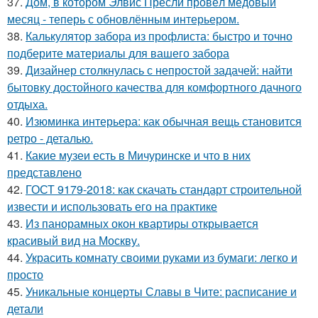
37.
Дом, в котором Элвис Пресли провёл медовый
месяц - теперь с обновлённым интерьером.
38.
Калькулятор забора из профлиста: быстро и точно
подберите материалы для вашего забора
39.
Дизайнер столкнулась с непростой задачей: найти
бытовку достойного качества для комфортного дачного
отдыха.
40.
Изюминка интерьера: как обычная вещь становится
ретро - деталью.
41.
Какие музеи есть в Мичуринске и что в них
представлено
42.
ГОСТ 9179-2018: как скачать стандарт строительной
извести и использовать его на практике
43.
Из панорамных окон квартиры открывается
красивый вид на Москву.
44.
Украсить комнату своими руками из бумаги: легко и
просто
45.
Уникальные концерты Славы в Чите: расписание и
детали