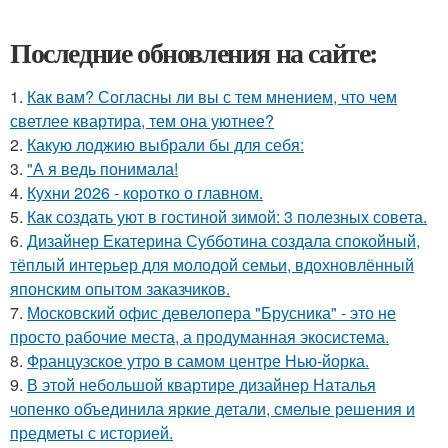
Последние обновления на сайте:
1.
Как вам? Согласны ли вы с тем мнением, что чем
светлее квартира, тем она уютнее?
2.
Какую лоджию выбрали бы для себя:
3.
"А я ведь понимала!
4.
Кухни 2026 - коротко о главном.
5.
Как создать уют в гостиной зимой: 3 полезных совета.
6.
Дизайнер Екатерина Субботина создала спокойный,
тёплый интерьер для молодой семьи, вдохновлённый
японским опытом заказчиков.
7.
Московский офис девелопера "Брусника" - это не
просто рабочие места, а продуманная экосистема.
8.
Французское утро в самом центре Нью-йорка.
9.
В этой небольшой квартире дизайнер Наталья
чопенко объединила яркие детали, смелые решения и
предметы с историей.