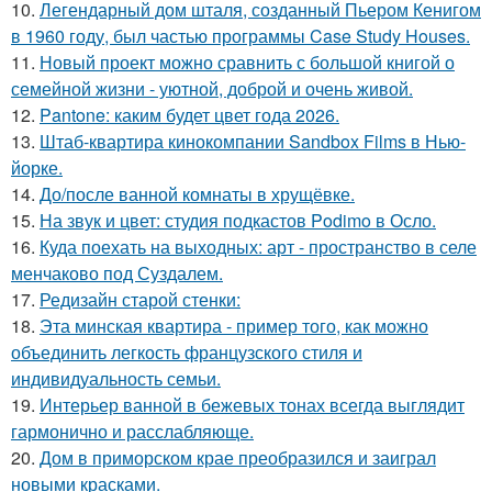
10.
Легендарный дом шталя, созданный Пьером Кенигом
в 1960 году, был частью программы Case Study Houses.
11.
Новый проект можно сравнить с большой книгой о
семейной жизни - уютной, доброй и очень живой.
12.
Pantone: каким будет цвет года 2026.
13.
Штаб-квартира кинокомпании Sandbox Films в Нью-
йорке.
14.
До/после ванной комнаты в хрущёвке.
15.
На звук и цвет: студия подкастов Podimo в Осло.
16.
Куда поехать на выходных: арт - пространство в селе
менчаково под Суздалем.
17.
Редизайн старой стенки:
18.
Эта минская квартира - пример того, как можно
объединить легкость французского стиля и
индивидуальность семьи.
19.
Интерьер ванной в бежевых тонах всегда выглядит
гармонично и расслабляюще.
20.
Дом в приморском крае преобразился и заиграл
новыми красками.