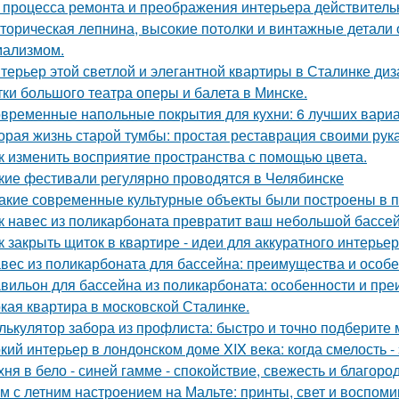
 процесса ремонта и преображения интерьера действитель
торическая лепнина, высокие потолки и винтажные детали
ализмом.
терьер этой светлой и элегантной квартиры в Сталинке ди
тки большого театра оперы и балета в Минске.
временные напольные покрытия для кухни: 6 лучших вари
орая жизнь старой тумбы: простая реставрация своими рук
к изменить восприятие пространства с помощью цвета.
кие фестивали регулярно проводятся в Челябинске
Какие современные культурные объекты были построены в 
к навес из поликарбоната превратит ваш небольшой бассей
к закрыть щиток в квартире - идеи для аккуратного интерьер
вес из поликарбоната для бассейна: преимущества и особ
вильон для бассейна из поликарбоната: особенности и пр
кая квартира в московской Сталинке.
лькулятор забора из профлиста: быстро и точно подберите
кий интерьер в лондонском доме XIX века: когда смелость - 
хня в бело - синей гамме - спокойствие, свежесть и благоро
м с летним настроением на Мальте: принты, свет и воспоми