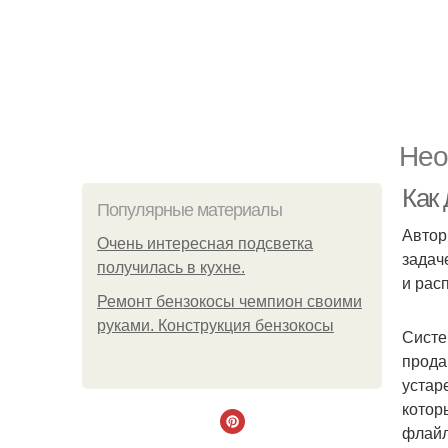
Нео
Как
Популярные материалы
Автор
Очень интересная подсветка
задач
получилась в кухне.
и рас
Ремонт бензокосы чемпион своими
руками. Конструкция бензокосы
Систе
прода
устар
котор
флайл