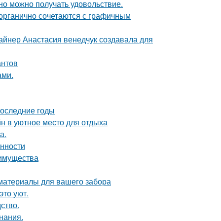
но можно получать удовольствие.
 органично сочетаются с графичным
зайнер Анастасия венедчук создавала для
антов
ами.
последние годы
н в уютное место для отдыха
а.
енности
еимущества
 материалы для вашего забора
это уют.
дство.
нания.