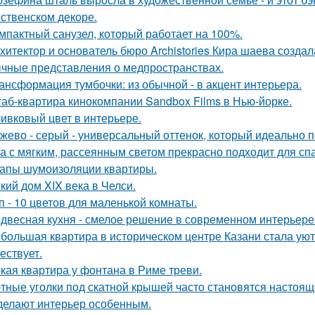
ственском декоре.
мпактный санузел, который работает на 100%.
хитектор и основатель бюро Archistories Кира шаева создал
чные представления о медпространствах.
ансформация тумбочки: из обычной - в акцент интерьера.
аб-квартира кинокомпании Sandbox Films в Нью-йорке.
ивковый цвет в интерьере.
жево - серый - универсальный оттенок, который идеально 
а с мягким, рассеянным светом прекрасно подходит для спа
апы шумоизоляции квартиры.
кий дом XIX века в Челси.
п - 10 цветов для маленькой комнаты.
двесная кухня - смелое решение в современном интерьере
большая квартира в историческом центре Казани стала ую
ествует.
кая квартира у фонтана в Риме треви.
тные уголки под скатной крышей часто становятся настоящ
делают интерьер особенным.