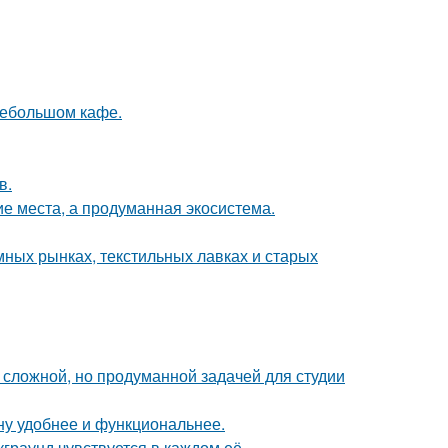
небольшом кафе.
в.
ие места, а продуманная экосистема.
мных рынках, текстильных лавках и старых
сложной, но продуманной задачей для студии
ну удобнее и функциональнее.
граунд чувствуется в каждом её