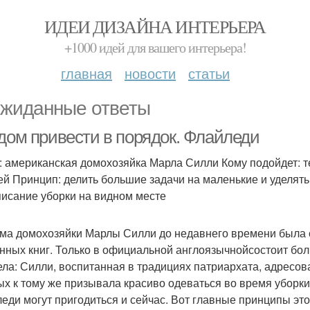
ИДЕИ ДИЗАЙНА ИНТЕРЬЕРА
+1000 идей для вашего интерьера!
главная
новости
статьи
жиданные ответы
 дом привести в порядок. Флайледи
: американская домохозяйка Марла Силли Кому подойдет: т
ей Принцип: делить большие задачи на маленькие и уделять
писание уборки на видном месте
ма домохозяйки Марлы Силли до недавнего времени была с
нных книг. Только в официальной англоязычнойсостоит бол
ела: Силли, воспитанная в традициях патриархата, адресо
ых к тому же призывала красиво одеваться во время уборки.
еди могут пригодиться и сейчас. Вот главные принципы это