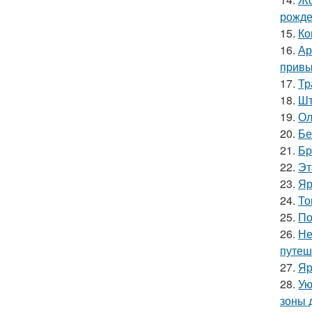
рожде
15.
Ко
16.
Ар
привы
17.
Тр
18.
Шт
19.
Ол
20.
Бе
21.
Бр
22.
Эт
23.
Яр
24.
То
25.
По
26.
Не
путеш
27.
Яр
28.
Ую
зоны 