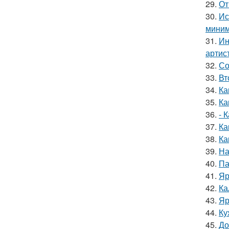
29.
От
30.
Ис
миним
31.
Ин
артис
32.
Со
33.
Вт
34.
Ка
35.
Ка
36.
- 
37.
Ка
38.
Ка
39.
На
40.
Па
41.
Яр
42.
Ка
43.
Яр
44.
Ку
45.
До