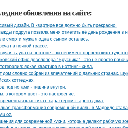
ледние обновления на сайте:
сивый дизайн. В квартире все должно быть прекрасно.
ажды подруга позвала меня отметить её день рождения в 
ле смерти мужа я одна с сыном осталась.
реча на ночной трассе.
вучая сауна на понтоне - эксперимент норвежских студенто
ковский офис девелопера "Брусника" - это не просто рабоч
тотерапия: яркая квартира в ноттинг - хилл.
т дом словно собран из впечатлений о дальних странах, шу
йских коттеджах.
од под ногами - тишина внутри.
м, в котором цвет - это настроение.
временная классика с характером старого дома.
лная трансформация современной виллы в Мадриде стала 
Mu oz.
шения для современной кухни, которые делают рабочую зо
зефина шталь выросла в художественной семье - и этот бэк