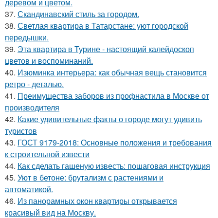
деревом и цветом.
37.
Скандинавский стиль за городом.
38.
Светлая квартира в Татарстане: уют городской
передышки.
39.
Эта квартира в Турине - настоящий калейдоскоп
цветов и воспоминаний.
40.
Изюминка интерьера: как обычная вещь становится
ретро - деталью.
41.
Преимущества заборов из профнастила в Москве от
производителя
42.
Какие удивительные факты о городе могут удивить
туристов
43.
ГОСТ 9179-2018: Основные положения и требования
к строительной извести
44.
Как сделать гашеную известь: пошаговая инструкция
45.
Уют в бетоне: брутализм с растениями и
автоматикой.
46.
Из панорамных окон квартиры открывается
красивый вид на Москву.