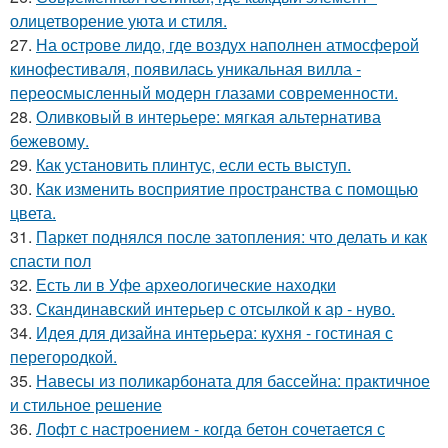
олицетворение уюта и стиля.
27.
На острове лидо, где воздух наполнен атмосферой
кинофестиваля, появилась уникальная вилла -
переосмысленный модерн глазами современности.
28.
Оливковый в интерьере: мягкая альтернатива
бежевому.
29.
Как установить плинтус, если есть выступ.
30.
Как изменить восприятие пространства с помощью
цвета.
31.
Паркет поднялся после затопления: что делать и как
спасти пол
32.
Есть ли в Уфе археологические находки
33.
Скандинавский интерьер с отсылкой к ар - нуво.
34.
Идея для дизайна интерьера: кухня - гостиная с
перегородкой.
35.
Навесы из поликарбоната для бассейна: практичное
и стильное решение
36.
Лофт с настроением - когда бетон сочетается с