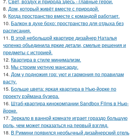
7.
Свет, воздух и природа здесь - главные герои.
8.
Дом, который живёт вместе с природой.
9.
Когда пространство вместе с командой работает.
10.
Балкон в духе бохо: пространство для отдыха без
расписания.
11.
В этой небольшой квартире дизайнер Наталья
чопенко объединила яркие детали, смелые решения и
предметы с историей.
12.
Квартира в стиле минимализм.
13.
Мы строим уютную мансарду.
14.
Дом у подножия гор: уют и гармония по правилам
васту.
15.
Больше цвета: яркая квартира в Нью-йорке по
проекту рэймана бузера.
16.
Штаб-квартира кинокомпании Sandbox Films в Нью-
йорке.
17.
Зеркало в ванной комнате играет гораздо большую
роль, чем может показаться на первый взгляд.
18.
В Римини появился необычный дизайнерский отель