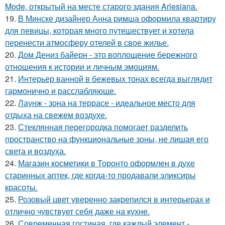
Mode, открытый на месте старого здания Arlesiana.
19.
В Минске дизайнер Анна римша оформила квартиру
для певицы, которая много путешествует и хотела
перенести атмосферу отелей в свое жилье.
20.
Дом Дениз байерн - это воплощение бережного
отношения к истории и личным эмоциям.
21.
Интерьер ванной в бежевых тонах всегда выглядит
гармонично и расслабляюще.
22.
Лаунж - зона на террасе - идеальное место для
отдыха на свежем воздухе.
23.
Стеклянная перегородка помогает разделить
пространство на функциональные зоны, не лишая его
света и воздуха.
24.
Магазин косметики в Торонто оформлен в духе
старинных аптек, где когда-то продавали эликсиры
красоты.
25.
Розовый цвет уверенно закрепился в интерьерах и
отлично чувствует себя даже на кухне.
26.
Современная гостиная, где каждый элемент -