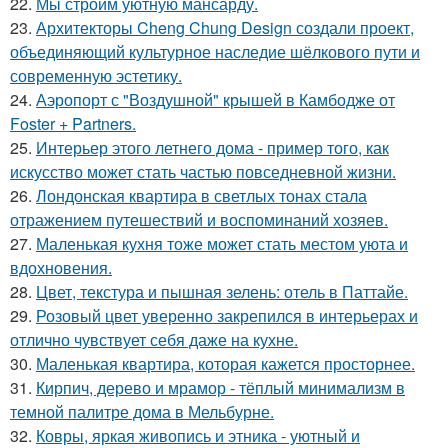
22.
Мы строим уютную мансарду.
23.
Архитекторы Cheng Chung Design создали проект,
объединяющий культурное наследие шёлкового пути и
современную эстетику.
24.
Аэропорт с "Воздушной" крышей в Камбодже от
Foster + Partners.
25.
Интерьер этого летнего дома - пример того, как
искусство может стать частью повседневной жизни.
26.
Лондонская квартира в светлых тонах стала
отражением путешествий и воспоминаний хозяев.
27.
Маленькая кухня тоже может стать местом уюта и
вдохновения.
28.
Цвет, текстура и пышная зелень: отель в Паттайе.
29.
Розовый цвет уверенно закрепился в интерьерах и
отлично чувствует себя даже на кухне.
30.
Маленькая квартира, которая кажется просторнее.
31.
Кирпич, дерево и мрамор - тёплый минимализм в
темной палитре дома в Мельбурне.
32.
Ковры, яркая живопись и этника - уютный и