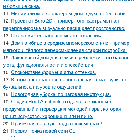
и большие окна.
11.
Минимализм с характером: дом в духе ваби - саби.
12.
Проект от Buro 2D - пример того, как грамотная
перепланировка визуально расширяет пространство.
13.
Школа жизни: рабочее место школьника.
14.
Дом на ибице в средиземноморском стиле - пример
мягкого и тёплого переосмысления старой постройки.
15.
Лаконичный дом для семьи с ребёнком - это баланс
уюта, функциональности и спокойствия.
16.
Спокойствие формы и игра оттенков.
17.
В этом пространстве национальная тема звучит не
буквально, а на уровне ощущений.
18.
Новогодняя уборка: пошаговая инструкция.
19.
Студия Heut Architects создала сдержанный,
продуманный интерьер для молодой пары, которая
ценит искусство, хорошие книги и вино.
20.
Прачечная на двух квадратных метрах?
21.
Первая точка новой сети St.