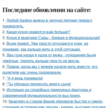
Последние обновления на сайте:
1.
Любой балкон можно в уютную летнюю террасу
превратить.
2.
Какая кухня нравится вам больше?
3.
Кухня в квартире Сары - боевая и функциональная!
4.
Всем привет. Уже просто опускаются руки, не
понимаю, как дальше жить в этой ситуации.
5.
Два года назад я ушла от мужа - отношения были
тяжёлые, терпеть дальше просто не могла.
6.
Помню, когда мы с мужем начали жить вместе, его
родители нас очень поддержали.
7.
"А я ведь понимала!
8.
"Ты обязана прописать моего сына!
9.
Интерьер на спокойных природных фактурах и
современной функциональности выстроен.
10.
Квартиру в старом фонде обновили быстро и смело,
сохранив исторические детали - кирпич, высокие потолки