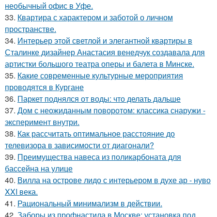
необычный офис в Уфе.
33.
Квартира с характером и заботой о личном
пространстве.
34.
Интерьер этой светлой и элегантной квартиры в
Сталинке дизайнер Анастасия венедчук создавала для
артистки большого театра оперы и балета в Минске.
35.
Какие современные культурные мероприятия
проводятся в Кургане
36.
Паркет поднялся от воды: что делать дальше
37.
Дом с неожиданным поворотом: классика снаружи -
эксперимент внутри.
38.
Как рассчитать оптимальное расстояние до
телевизора в зависимости от диагонали?
39.
Преимущества навеса из поликарбоната для
бассейна на улице
40.
Вилла на острове лидо с интерьером в духе ар - нуво
XXI века.
41.
Рациональный минимализм в действии.
42.
Заборы из профнастила в Москве: установка под