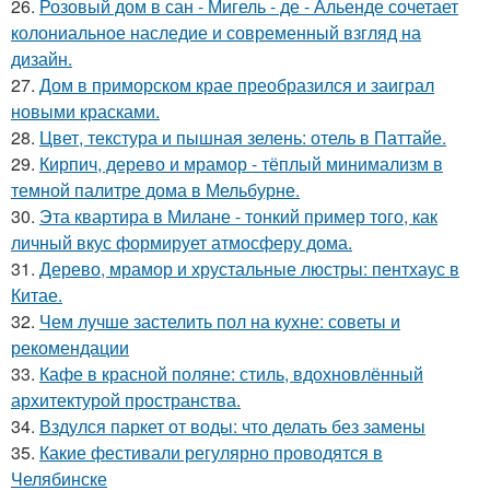
26.
Розовый дом в сан - Мигель - де - Альенде сочетает
колониальное наследие и современный взгляд на
дизайн.
27.
Дом в приморском крае преобразился и заиграл
новыми красками.
28.
Цвет, текстура и пышная зелень: отель в Паттайе.
29.
Кирпич, дерево и мрамор - тёплый минимализм в
темной палитре дома в Мельбурне.
30.
Эта квартира в Милане - тонкий пример того, как
личный вкус формирует атмосферу дома.
31.
Дерево, мрамор и хрустальные люстры: пентхаус в
Китае.
32.
Чем лучше застелить пол на кухне: советы и
рекомендации
33.
Кафе в красной поляне: стиль, вдохновлённый
архитектурой пространства.
34.
Вздулся паркет от воды: что делать без замены
35.
Какие фестивали регулярно проводятся в
Челябинске