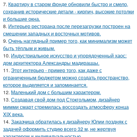
7.
Квартиру в старом фонде обновили быстро и смело,
сохранив исторические детали - кирпич, высокие потолки
и большие окна.
8.
Интерьер ресторана после перезагрузки построен на
смешении западных и восточных мотивов.
9.
Очень наглядный пример того, как минимализм может
быть тёплым и живым.
10.
Индустриальное искусство и упорядоченный хаос:
дом архитектора Александры мадираццы.
11.
Этот интерьер - пример того, как даже с
ограниченным бюджетом можно создать пространство,
которое выделяется и запоминается.
12.
Маленький дом с большим характером.
13.
Создавая свой дом под Стокгольмом, дизайнер
мимми смарт стремилась воссоздать атмосферу конца
XIX века.
14.
Заказчица обратилась к дизайнеру Юлии поздняк с
задачей оформить студию всего 32 м, не жертвуя
характером и индивидуальностью.