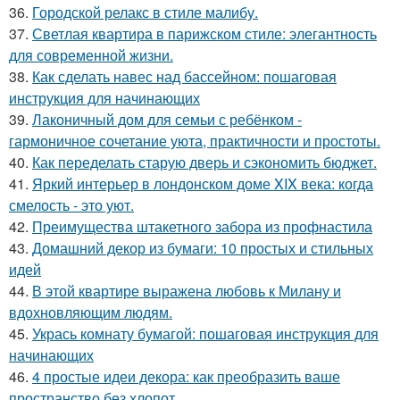
36.
Городской релакс в стиле малибу.
37.
Светлая квартира в парижском стиле: элегантность
для современной жизни.
38.
Как сделать навес над бассейном: пошаговая
инструкция для начинающих
39.
Лаконичный дом для семьи с ребёнком -
гармоничное сочетание уюта, практичности и простоты.
40.
Как переделать старую дверь и сэкономить бюджет.
41.
Яркий интерьер в лондонском доме XIX века: когда
смелость - это уют.
42.
Преимущества штакетного забора из профнастила
43.
Домашний декор из бумаги: 10 простых и стильных
идей
44.
В этой квартире выражена любовь к Милану и
вдохновляющим людям.
45.
Укрась комнату бумагой: пошаговая инструкция для
начинающих
46.
4 простые идеи декора: как преобразить ваше
пространство без хлопот