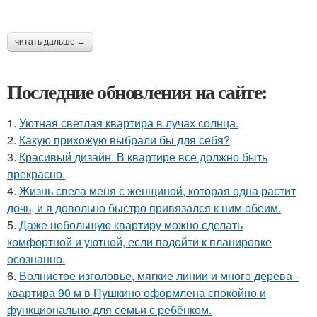
читать дальше →
Последние обновления на сайте:
1.
Уютная светлая квартира в лучах солнца.
2.
Какую прихожую выбрали бы для себя?
3.
Красивый дизайн. В квартире все должно быть
прекрасно.
4.
Жизнь свела меня с женщиной, которая одна растит
дочь, и я довольно быстро привязался к ним обеим.
5.
Даже небольшую квартиру можно сделать
комфортной и уютной, если подойти к планировке
осознанно.
6.
Волнистое изголовье, мягкие линии и много дерева -
квартира 90 м в Пушкино оформлена спокойно и
функционально для семьи с ребёнком.