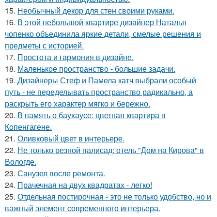
15.
Необычный декор для стен своими руками.
16.
В этой небольшой квартире дизайнер Наталья
чопенко объединила яркие детали, смелые решения и
предметы с историей.
17.
Простота и гармония в дизайне.
18.
Маленькое пространство - большие задачи.
19.
Дизайнеры Стеф и Памела катч выбрали особый
путь - не переделывать пространство радикально, а
раскрыть его характер мягко и бережно.
20.
В память о баухаусе: цветная квартира в
Копенгагене.
21.
Оливковый цвет в интерьере.
22.
Не только резной палисад: отель "Дом на Кирова" в
Вологде.
23.
Санузел после ремонта.
24.
Прачечная на двух квадратах - легко!
25.
Отдельная постирочная - это не только удобство, но и
важный элемент современного интерьера.