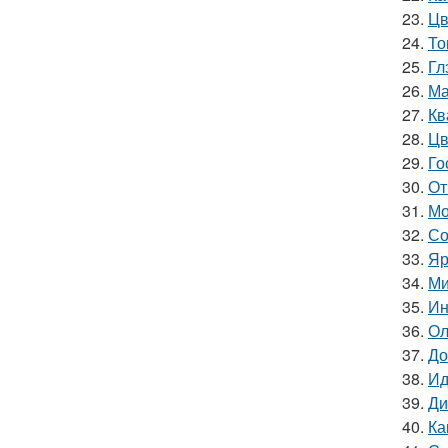
23.
Цв
24.
То
25.
Гл
26.
Ма
27.
Кв
28.
Цв
29.
Го
30.
От
31.
Мо
32.
Со
33.
Яр
34.
Ми
35.
Ин
36.
Ол
37.
До
38.
Ид
39.
Ди
40.
Ка