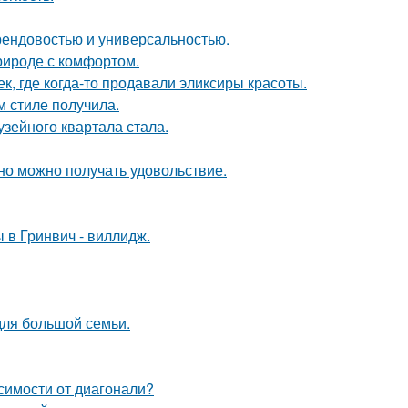
 трендовостью и универсальностью.
природе с комфортом.
к, где когда-то продавали эликсиры красоты.
м стиле получила.
зейного квартала стала.
но можно получать удовольствие.
 в Гринвич - виллидж.
для большой семьи.
симости от диагонали?