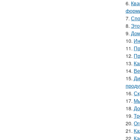
6.
Ква
форми
7.
Спо
8.
Это
9.
Дом
10.
Ин
11.
Пр
12.
Пр
13.
Ка
14.
Ве
15.
Ди
проду
16.
Ск
17.
Мы
18.
До
19.
Тр
20.
Ог
21.
Ка
22.
Ка