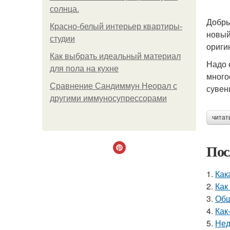
солнца.
Добры
Красно-белый интерьер квартиры-
новый
студии
ориги
Как выбрать идеальный материал
Надо 
для пола на кухне
много
Сравнение Сандиммун Неорал с
сувен
другими иммуносупрессорами
читат
Пос
1.
Как
2.
Как
3.
Общ
4.
Как
5.
Нед