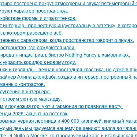
ртира построена вокруг атмосферы и звука: пятиметровый 
руют характер пространства.
койствие формы и игра оттенков.
т интерьер - про честную индустриальную эстетику, в котор
, в котором разрешено всё.
терьер с характером: когда пространство говорит о людях.
остранство, где рождаются идеи.
ирода + индастриал: бистро Nothing Fancy в хамовниках.
к украсить коридор к новому году.
нки и гирлянды - вечная новогодняя классика, но даже в п
зайнер Алина джонфаба создала интерьер, построенный на
манных контрастов.
ругление в интерьере.
 строим уютную мансарду.
м у подножия гор: уют и гармония по правилам васту.
енды 2026: акцент на потолок.
ромная черная лестница и 400 000 кирпичей: книжный магаз
ждый день мы радуемся нашему решению": вилла во Франц
фе Di Nulla в Москве: контролируемый хаос и итальянская л