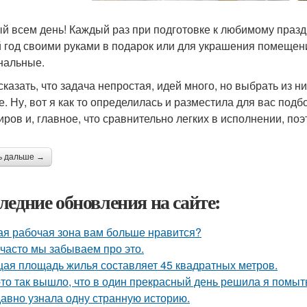
й всем день! Каждый раз при подготовке к любимому празд
 год своими руками в подарок или для украшения помещени
нальные.
сказать, что задача непростая, идей много, но выбрать из н
е. Ну, вот я как то определилась и разместила для вас по
иров и, главное, что сравнительно легких в исполнении, по
ь дальше →
ледние обновления на сайте:
ая рабочая зона вам больше нравится?
 часто мы забываем про это.
ая площадь жилья составляет 45 квадратных метров.
-то так вышло, что в один прекрасный день решила я помыть
авно узнала одну странную историю.