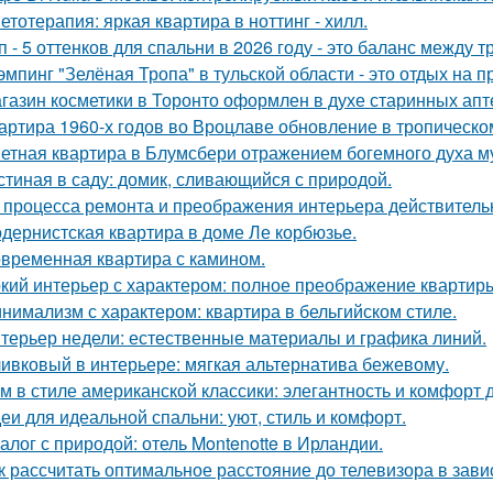
етотерапия: яркая квартира в ноттинг - хилл.
п - 5 оттенков для спальни в 2026 году - это баланс между
эмпинг "Зелёная Тропа" в тульской области - это отдых на 
газин косметики в Торонто оформлен в духе старинных апте
артира 1960-х годов во Вроцлаве обновление в тропическо
етная квартира в Блумсбери отражением богемного духа му
стиная в саду: домик, сливающийся с природой.
 процесса ремонта и преображения интерьера действитель
дернистская квартира в доме Ле корбюзье.
временная квартира с камином.
кий интерьер с характером: полное преображение квартиры
нимализм с характером: квартира в бельгийском стиле.
терьер недели: естественные материалы и графика линий.
ивковый в интерьере: мягкая альтернатива бежевому.
м в стиле американской классики: элегантность и комфорт 
еи для идеальной спальни: уют, стиль и комфорт.
алог с природой: отель Montenotte в Ирландии.
к рассчитать оптимальное расстояние до телевизора в зави