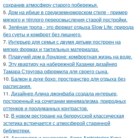
сохранив атмосферу старого побережья.
5.
Дом на ибице в средиземноморском стиле - пример
мягкого и тёплого переосмысления старой постройки.
6.
Зелёная тропа - это формат отдыха Slow Life: природа
без суеты и комфорт без лишнего.
7.
Интерьер для семьи с двумя детьми построен на
мягких формах и тактильных материалах.
8.
Плавучий дом в Лондоне: комфортная жизнь на воде.
9.
Эту квартиру на набережной Казанки дизайнер
Тамара Стругова оформила для своего сына.
10.
Балкон в духе бохо: пространство для отдыха без
расписания.
11.
Дизайнер Алина джонфаба создала интерьер,
построенный на сочетании минимализма, природных
оттенков и продуманных контрастов.
12.
В новом ресторане на белорусской классическая
эстетика встречается с атмосферой старинной
библиотеки.
13.
Архитектор и основатель бюро Archistories Кира