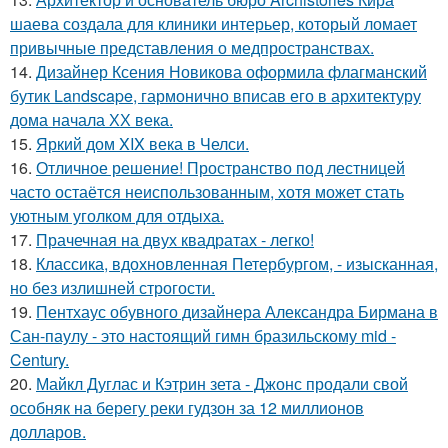
шаева создала для клиники интерьер, который ломает
привычные представления о медпространствах.
14.
Дизайнер Ксения Новикова оформила флагманский
бутик Landscape, гармонично вписав его в архитектуру
дома начала ХХ века.
15.
Яркий дом XIX века в Челси.
16.
Отличное решение! Пространство под лестницей
часто остаётся неиспользованным, хотя может стать
уютным уголком для отдыха.
17.
Прачечная на двух квадратах - легко!
18.
Классика, вдохновленная Петербургом, - изысканная,
но без излишней строгости.
19.
Пентхаус обувного дизайнера Александра Бирмана в
Сан-паулу - это настоящий гимн бразильскому mid -
Century.
20.
Майкл Дуглас и Кэтрин зета - Джонс продали свой
особняк на берегу реки гудзон за 12 миллионов
долларов.