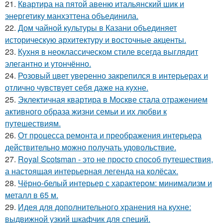
21.
Квартира на пятой авеню итальянский шик и
энергетику манхэттена объединила.
22.
Дом чайной культуры в Казани объединяет
историческую архитектуру и восточные акценты.
23.
Кухня в неоклассическом стиле всегда выглядит
элегантно и утончённо.
24.
Розовый цвет уверенно закрепился в интерьерах и
отлично чувствует себя даже на кухне.
25.
Эклектичная квартира в Москве стала отражением
активного образа жизни семьи и их любви к
путешествиям.
26.
От процесса ремонта и преображения интерьера
действительно можно получать удовольствие.
27.
Royal Scotsman - это не просто способ путешествия,
а настоящая интерьерная легенда на колёсах.
28.
Чёрно-белый интерьер с характером: минимализм и
металл в 65 м.
29.
Идея для дополнительного хранения на кухне:
выдвижной узкий шкафчик для специй.