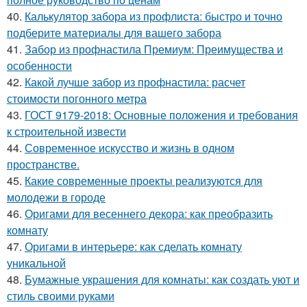
40.
Калькулятор забора из профлиста: быстро и точно
подберите материалы для вашего забора
41.
Забор из профнастила Премиум: Преимущества и
особенности
42.
Какой лучше забор из профнастила: расчет
стоимости погонного метра
43.
ГОСТ 9179-2018: Основные положения и требования
к строительной извести
44.
Современное искусство и жизнь в одном
пространстве.
45.
Какие современные проекты реализуются для
молодежи в городе
46.
Оригами для весеннего декора: как преобразить
комнату
47.
Оригами в интерьере: как сделать комнату
уникальной
48.
Бумажные украшения для комнаты: как создать уют и
стиль своими руками