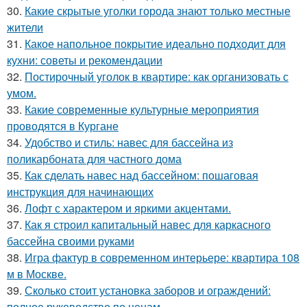
30.
Какие скрытые уголки города знают только местные
жители
31.
Какое напольное покрытие идеально подходит для
кухни: советы и рекомендации
32.
Постирочный уголок в квартире: как организовать с
умом.
33.
Какие современные культурные мероприятия
проводятся в Кургане
34.
Удобство и стиль: навес для бассейна из
поликарбоната для частного дома
35.
Как сделать навес над бассейном: пошаговая
инструкция для начинающих
36.
Лофт с характером и яркими акцентами.
37.
Как я строил капитальный навес для каркасного
бассейна своими руками
38.
Игра фактур в современном интерьере: квартира 108
м в Москве.
39.
Сколько стоит установка заборов и ограждений:
полное руководство по ценам