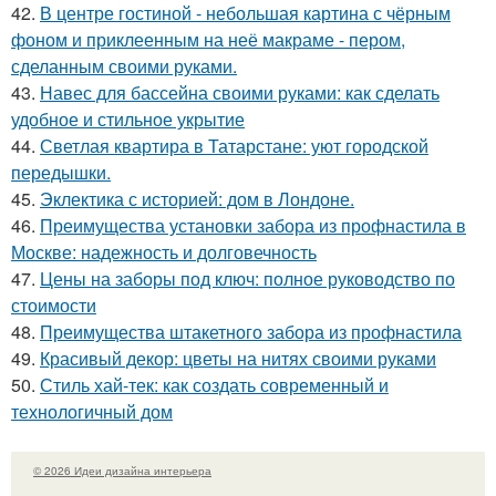
42.
В центре гостиной - небольшая картина с чёрным
фоном и приклеенным на неё макраме - пером,
сделанным своими руками.
43.
Навес для бассейна своими руками: как сделать
удобное и стильное укрытие
44.
Светлая квартира в Татарстане: уют городской
передышки.
45.
Эклектика с историей: дом в Лондоне.
46.
Преимущества установки забора из профнастила в
Москве: надежность и долговечность
47.
Цены на заборы под ключ: полное руководство по
стоимости
48.
Преимущества штакетного забора из профнастила
49.
Красивый декор: цветы на нитях своими руками
50.
Стиль хай-тек: как создать современный и
технологичный дом
© 2026 Идеи дизайна интерьера