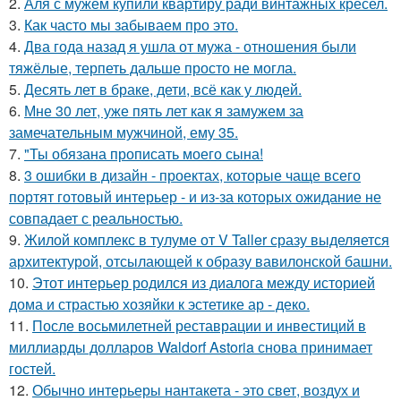
2.
Аля с мужем купили квартиру ради винтажных кресел.
3.
Как часто мы забываем про это.
4.
Два года назад я ушла от мужа - отношения были
тяжёлые, терпеть дальше просто не могла.
5.
Десять лет в браке, дети, всё как у людей.
6.
Мне 30 лет, уже пять лет как я замужем за
замечательным мужчиной, ему 35.
7.
"Ты обязана прописать моего сына!
8.
3 ошибки в дизайн - проектах, которые чаще всего
портят готовый интерьер - и из-за которых ожидание не
совпадает с реальностью.
9.
Жилой комплекс в тулуме от V Taller сразу выделяется
архитектурой, отсылающей к образу вавилонской башни.
10.
Этот интерьер родился из диалога между историей
дома и страстью хозяйки к эстетике ар - деко.
11.
После восьмилетней реставрации и инвестиций в
миллиарды долларов Waldorf Astoria снова принимает
гостей.
12.
Обычно интерьеры нантакета - это свет, воздух и