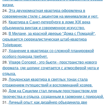
жизни.
24.
Эта двухкомнатная квартира оформлена в
современном стиле с акцентом на минимализм и уют.
25.
Квартира в Санкт-петербурге в доме XIX века
объединила винтаж и современное искусство.
26.
В Милане, за красной дверью "Дома с Помадой",
скрывается сюрреалистическая штаб-квартира
Toiletpaper.
27.
Хранение в квартирах со сложной планировкой
особого подхода требует.
28.
Visage Concept - это бьюти - пространство нового
формата, где шопинг сочетается с атмосферой уюта и
отдыха.
29.
Лондонская квартира в светлых тонах стала
отражением путешествий и воспоминаний хозяев.
30.
Дом на Сицилии стал личным пространством для
творчества и отдыха, созданным в гармонии с природой.
31.
Личный опыт: как дизайнер объединила две