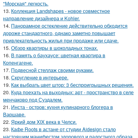
"Морская" легкость.
13.
Коллекция Landshapes - новое совместное
направление дизайнера и Kohler.
14.
Панорамное остекление действительно обходится
дороже стандартного, однако заметно повышает
привлекательность жилья при продаже или сдаче.
15.
Обзор квартиры в шоколадных тонах.
16.
В память о баухаусе: цветная квартира в
Копенгагене.
17.
Подвесной стеллаж своими руками.
18.
Скругление в интерьере.
19.
Как выбрать цвет штор: 3 беспроигрышных решения.
20.
Куда поехать на выходных: арт - пространство в селе
менчаково под Суздалем.
21.
Инста - остров: кухня кулинарного блогера в
Варшаве.
22.
Яркий дом XIX века в Челси.
23.
Кафе Roots в астане от студии Aidesign стало
настоящим манифестом здорового и радостного образа