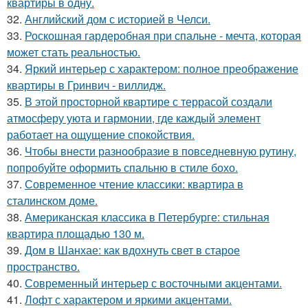
квартиры в одну.
32.
Английский дом с историей в Челси.
33.
Роскошная гардеробная при спальне - мечта, которая
может стать реальностью.
34.
Яркий интерьер с характером: полное преображение
квартиры в Гринвич - виллидж.
35.
В этой просторной квартире с террасой создали
атмосферу уюта и гармонии, где каждый элемент
работает на ощущение спокойствия.
36.
Чтобы внести разнообразие в повседневную рутину,
попробуйте оформить спальню в стиле бохо.
37.
Современное чтение классики: квартира в
сталинском доме.
38.
Американская классика в Петербурге: стильная
квартира площадью 130 м.
39.
Дом в Шанхае: как вдохнуть свет в старое
пространство.
40.
Современный интерьер с восточными акцентами.
41.
Лофт с характером и яркими акцентами.