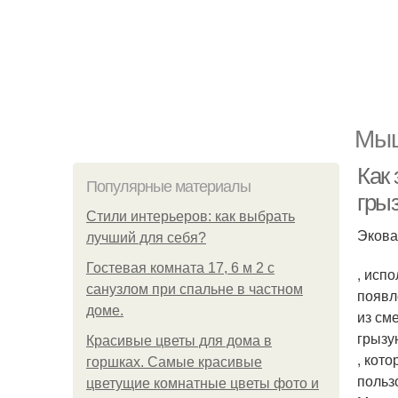
Мыш
Как
Популярные материалы
гры
Стили интерьеров: как выбрать
Экова
лучший для себя?
Гостевая комната 17, 6 м 2 с
, исп
санузлом при спальне в частном
появл
доме.
из см
грызу
Красивые цветы для дома в
, кот
горшках. Самые красивые
польз
цветущие комнатные цветы фото и