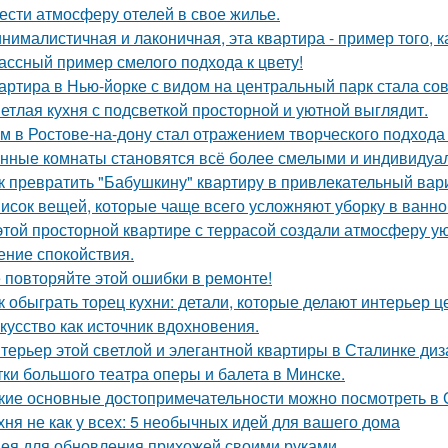
ести атмосферу отелей в свое жилье.
нималистичная и лаконичная, эта квартира - пример того,
ассный пример смелого подхода к цвету!
артира в Нью-йорке с видом на центральный парк стала с
етлая кухня с подсветкой просторной и уютной выглядит.
м в Ростове-на-дону стал отражением творческого подхода 
нные комнаты становятся всё более смелыми и индивидуа
к превратить "Бабушкину" квартиру в привлекательный вар
исок вещей, которые чаще всего усложняют уборку в ванно
этой просторной квартире с террасой создали атмосферу ую
ние спокойствия.
 повторяйте этой ошибки в ремонте!
к обыграть торец кухни: детали, которые делают интерьер 
кусство как источник вдохновения.
терьер этой светлой и элегантной квартиры в Сталинке ди
тки большого театра оперы и балета в Минске.
кие основные достопримечательности можно посмотреть в
хня не как у всех: 5 необычных идей для вашего дома
ея для обновления прихожей своими руками.