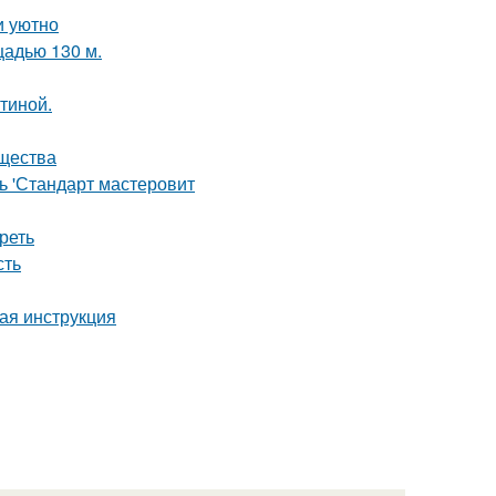
и уютно
щадью 130 м.
тиной.
ущества
ь 'Стандарт мастеровит
реть
сть
вая инструкция