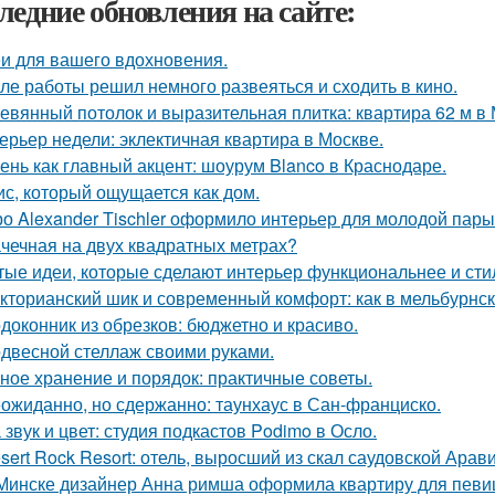
ледние обновления на сайте:
и для вашего вдохновения.
ле работы решил немного развеяться и сходить в кино.
евянный потолок и выразительная плитка: квартира 62 м в 
ерьер недели: эклектичная квартира в Москве.
ень как главный акцент: шоурум Blanco в Краснодаре.
с, который ощущается как дом.
о Alexander Tischler оформило интерьер для молодой пары
чечная на двух квадратных метрах?
тые идеи, которые сделают интерьер функциональнее и сти
кторианский шик и современный комфорт: как в мельбурнск
доконник из обрезков: бюджетно и красиво.
двесной стеллаж своими руками.
ное хранение и порядок: практичные советы.
ожиданно, но сдержанно: таунхаус в Сан-франциско.
 звук и цвет: студия подкастов Podimo в Осло.
sert Rock Resort: отель, выросший из скал саудовской Арави
Минске дизайнер Анна римша оформила квартиру для певиц