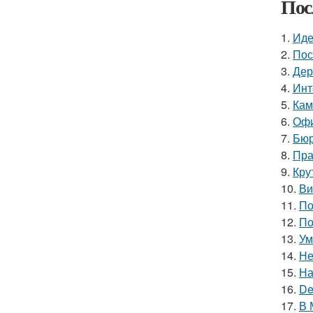
Пос
1.
Иде
2.
Пос
3.
Дер
4.
Инт
5.
Кам
6.
Офи
7.
Бюр
8.
Пра
9.
Кру
10.
Ви
11.
По
12.
По
13.
Ум
14.
Не
15.
На
16.
De
17.
В 