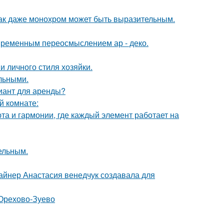
 как даже монохром может быть выразительным.
овременным переосмыслением ар - деко.
и личного стиля хозяйки.
льными.
иант для аренды?
й комнате:
та и гармонии, где каждый элемент работает на
цельным.
зайнер Анастасия венедчук создавала для
 Орехово-Зуево