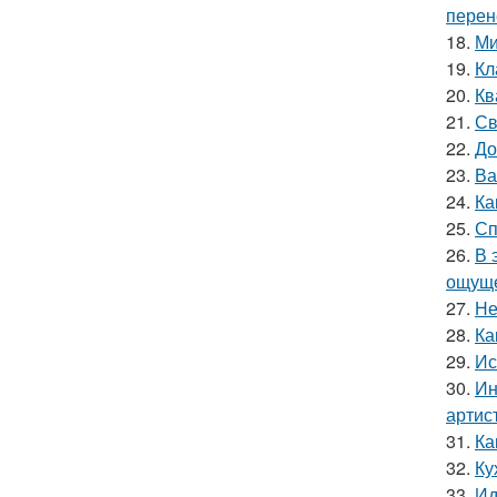
перен
18.
Ми
19.
Кл
20.
Кв
21.
Св
22.
До
23.
Ва
24.
Ка
25.
Сп
26.
В 
ощуще
27.
Не
28.
Ка
29.
Ис
30.
Ин
артис
31.
Ка
32.
Ку
33.
Ид