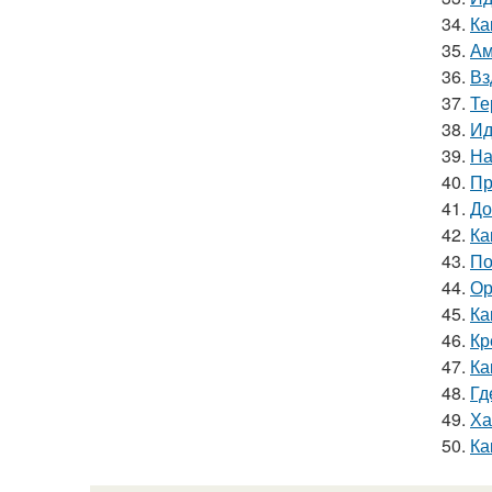
34.
Ка
35.
Ам
36.
Вз
37.
Те
38.
Ид
39.
На
40.
Пр
41.
До
42.
Ка
43.
По
44.
Ор
45.
Ка
46.
Кр
47.
Ка
48.
Гд
49.
Ха
50.
Ка