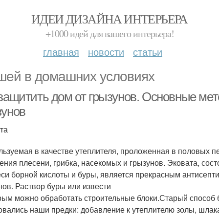
ИДЕИ ДИЗАЙНА ИНТЕРЬЕРА
+1000 идей для вашего интерьера!
главная
новости
статьи
ей в домашних условиях
 защитить дом от грызунов. Основные ме
зунов
та
ользуемая в качестве утеплителя, проложенная в половых п
ения плесени, грибка, насекомых и грызунов. Эковата, сос
еси борной кислоты и буры, является прекрасным антисепти
нов. Раствор буры или извести
орым можно обработать строительные блоки.Старый способ 
овались наши предки: добавление к утеплителю золы, шлака