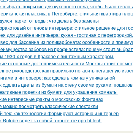
к выбрать покрытие для кухонного пола, чтобы было тепло 
ериканская классика в Петербурге: стильная квартира пло
дулся паркет от воды: что делать без замены
рракотовый оттенок в интерьере: стильное решение для гос
ея для дизайна интерьера: кухня - гостиная с перегородкой.
вес для бассейна из поликарбоната: особенности и преим
еимущества заборов из профнастила: почему стоит выбрат
м 1930-х годов в Кракове с винтажным характером.
кие основные достопримечательности Москвы стоит посмот
лное руководство: как правильно погасить негашеную изве
игами в интерьере: как сделать комнату уникальной
к сделать цветы из бумаги на стену своими руками: пошаго
еативные поделки из бумаги для украшения комнаты
кие интересные факты о московских фонтанах
е можно посмотреть классические спектакли
й-тек: как технологии формируют историю и интерьер
к Rutube ведёт за собой в контенте про hi-tech