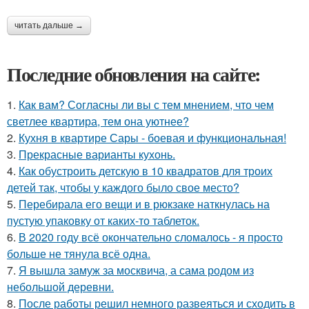
читать дальше →
Последние обновления на сайте:
1.
Как вам? Согласны ли вы с тем мнением, что чем
светлее квартира, тем она уютнее?
2.
Кухня в квартире Сары - боевая и функциональная!
3.
Прекрасные варианты кухонь.
4.
Как обустроить детскую в 10 квадратов для троих
детей так, чтобы у каждого было свое место?
5.
Перебирала его вещи и в рюкзаке наткнулась на
пустую упаковку от каких-то таблеток.
6.
В 2020 году всё окончательно сломалось - я просто
больше не тянула всё одна.
7.
Я вышла замуж за москвича, а сама родом из
небольшой деревни.
8.
После работы решил немного развеяться и сходить в