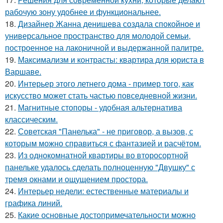
рабочую зону удобнее и функциональнее.
18.
Дизайнер Жанна денишева создала спокойное и
универсальное пространство для молодой семьи,
построенное на лаконичной и выдержанной палитре.
19.
Максимализм и контрасты: квартира для юриста в
Варшаве.
20.
Интерьер этого летнего дома - пример того, как
искусство может стать частью повседневной жизни.
21.
Магнитные стопоры - удобная альтернатива
классическим.
22.
Советская "Панелька" - не приговор, а вызов, с
которым можно справиться с фантазией и расчётом.
23.
Из однокомнатной квартиры во второсортной
панельке удалось сделать полноценную "Двушку" с
тремя окнами и ощущением простора.
24.
Интерьер недели: естественные материалы и
графика линий.
25.
Какие основные достопримечательности можно