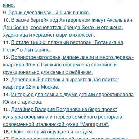
кино.
9.
Врачи сделали узи - и были в шоке.
10.
В замке бергейк под Антверпеном живут Аксель ван
Ден босше, сооснователь бренда Serax, и его жена,
художница и керамист мари михилссен.
11.
В стиле 1960-х: пляжный ресторан "Ботаника на
Песке" в Лыткарино.
12.
Волнистое изголовье, мягкие линии и много дерева -
квартира 90 м в Пушкино оформлена спокойно и
функционально для семьи с ребёнком.
13.
Деревянный потолок и выразительная плитка:
квартира 62 м в Москве.
14.
Интерьер для семьи с двумя детьми спроектировала
Юлия старикова.
15.
Дизайнер Валерия Богданова из бюро проект
культура оформила интерьер семейного ресторана
современной итальянской кухни "Маргарита".
16.
Офис, который ощущается как дом.
17.
Решения для современной кухни, которые делают