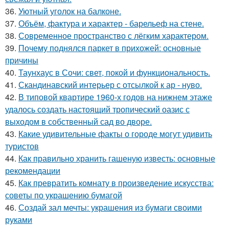
36.
Уютный уголок на балконе.
37.
Объём, фактура и характер - барельеф на стене.
38.
Современное пространство с лёгким характером.
39.
Почему поднялся паркет в прихожей: основные
причины
40.
Таунхаус в Сочи: свет, покой и функциональность.
41.
Скандинавский интерьер с отсылкой к ар - нуво.
42.
В типовой квартире 1960-х годов на нижнем этаже
удалось создать настоящий тропический оазис с
выходом в собственный сад во дворе.
43.
Какие удивительные факты о городе могут удивить
туристов
44.
Как правильно хранить гашеную известь: основные
рекомендации
45.
Как превратить комнату в произведение искусства:
советы по украшению бумагой
46.
Создай зал мечты: украшения из бумаги своими
руками