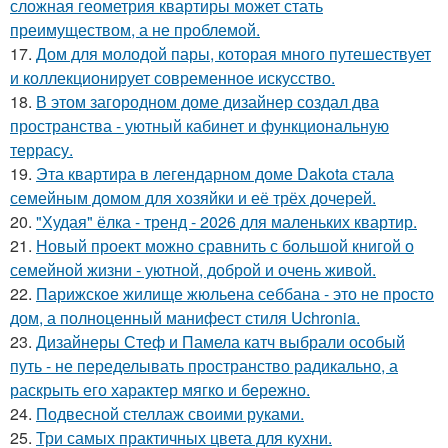
сложная геометрия квартиры может стать
преимуществом, а не проблемой.
17.
Дом для молодой пары, которая много путешествует
и коллекционирует современное искусство.
18.
В этом загородном доме дизайнер создал два
пространства - уютный кабинет и функциональную
террасу.
19.
Эта квартира в легендарном доме Dakota стала
семейным домом для хозяйки и её трёх дочерей.
20.
"Худая" ёлка - тренд - 2026 для маленьких квартир.
21.
Новый проект можно сравнить с большой книгой о
семейной жизни - уютной, доброй и очень живой.
22.
Парижское жилище жюльена себбана - это не просто
дом, а полноценный манифест стиля Uchronia.
23.
Дизайнеры Стеф и Памела катч выбрали особый
путь - не переделывать пространство радикально, а
раскрыть его характер мягко и бережно.
24.
Подвесной стеллаж своими руками.
25.
Три самых практичных цвета для кухни.