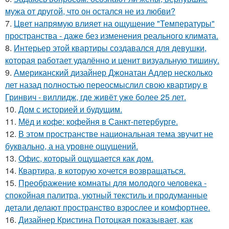
мужа от другой, что он остался не из любви?
7.
Цвет напрямую влияет на ощущение "Температуры"
пространства - даже без изменения реального климата.
8.
Интерьер этой квартиры создавался для девушки,
которая работает удалённо и ценит визуальную тишину.
9.
Американский дизайнер Джонатан Адлер несколько
лет назад полностью переосмыслил свою квартиру в
Гринвич - виллидж, где живёт уже более 25 лет.
10.
Дом с историей и будущим.
11.
Мёд и кофе: кофейня в Санкт-петербурге.
12.
В этом пространстве национальная тема звучит не
буквально, а на уровне ощущений.
13.
Офис, который ощущается как дом.
14.
Квартира, в которую хочется возвращаться.
15.
Преображение комнаты для молодого человека -
спокойная палитра, уютный текстиль и продуманные
детали делают пространство взрослее и комфортнее.
16.
Дизайнер Кристина Потоцкая показывает, как