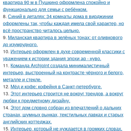
квартира 90 м в Пушкино оформлена спокойно и
функционально для семьи с ребёнком.
8.
Синий в деталях: 34 комнаты дома в вирджинии
оформлены так, чтобы каждая имела свой характер, но
всё пространство читалось цельно.
9.
Миланская квартира в зелёных тонах: от оливкового
до изумрудного.
10.
Интерьер оформлен в духе современной классики с
уважением к истории здания эпохи ар - нуво.
11.
Команда Archjoint создала минималистичный
интерьер, выстроенный на контрасте чёрного и белого,
металле и стекле.
12.
Мёд и кофе: кофейня в Санкт-петербурге.
13.
Этот интерьер строится не вокруг трендов, а вокруг
любви к предметному дизайну.
14.
Этот дом словно собран из впечатлений о дальних
странах, шумных рынках, текстильных лавках и старых
английских коттеджах.
15.
Интерьер, который не нуждается в громких словах.