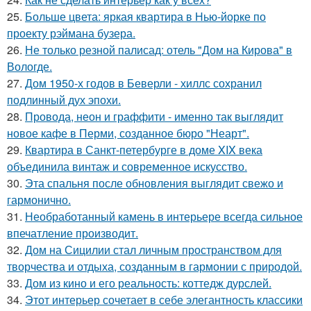
25.
Больше цвета: яркая квартира в Нью-йорке по
проекту рэймана бузера.
26.
Не только резной палисад: отель "Дом на Кирова" в
Вологде.
27.
Дом 1950-х годов в Беверли - хиллс сохранил
подлинный дух эпохи.
28.
Провода, неон и граффити - именно так выглядит
новое кафе в Перми, созданное бюро "Неарт".
29.
Квартира в Санкт-петербурге в доме XIX века
объединила винтаж и современное искусство.
30.
Эта спальня после обновления выглядит свежо и
гармонично.
31.
Необработанный камень в интерьере всегда сильное
впечатление производит.
32.
Дом на Сицилии стал личным пространством для
творчества и отдыха, созданным в гармонии с природой.
33.
Дом из кино и его реальность: коттедж дурслей.
34.
Этот интерьер сочетает в себе элегантность классики