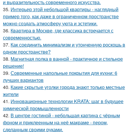
и выразительность современного искусства.
35.
Интерьер этой небольшой квартиры - наглядный
пример того, как даже в ограниченном пространстве
можно создать атмосферу уюта и эстетики.
36.
Квартира в Москве, где классика встречается с
современностью.
37.
Как соединить минимализм и утонченную роскошь в
одном пространстве?
38.
Магнитная полка в ванной - практичное и стильное
решение!
39.
Современные напольные покрытия для кухни: 6
лучших вариантов
40.
Какие скрытые уголки города знают только местные
жители
41.
Инновационные технологии KRATA: шаг в будущее
химической промышленности
42.
В центре гостиной - небольшая картина с чёрным
фоном и приклеенным на неё макраме - пером,
сделанным своими руками.