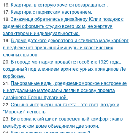
16.
Квартира, в которую хочется возвращаться.
17.
Квартира с парижским настроением.
18.
Заказчица обратилась к дизайнеру Юлии поздняк с
задачей оформить студию всего 32 м, не жертвуя
характером и индивидуальностью.
19.
В доме датского декоратора и стилиста малу карберг
в ведбеке нет привычной мишуры и классических
елочных шаров.
20.
В городе монтаржи продаётся особняк 1929 года,
созданный под влиянием архитектурных принципов Ле
корбюзье.
21.
Панорамные виды, средиземноморское настроение
и натуральные материалы легли в основу проекта
дизайнера Елены Кулагиной.
22.
Обычно интерьеры нантакета - это свет, воздух и
"Морская" легкость.
23.
Викторианский шик и современный комфорт: как в
мельбурнском доме объединили две эпохи.
24.
Как не сделать интерьер как у всех?