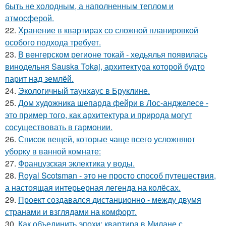
быть не холодным, а наполненным теплом и
атмосферой.
22.
Хранение в квартирах со сложной планировкой
особого подхода требует.
23.
В венгерском регионе токай - хедьялья появилась
винодельня Sauska Tokaj, архитектура которой будто
парит над землёй.
24.
Экологичный таунхаус в Бруклине.
25.
Дом художника шепарда фейри в Лос-анджелесе -
это пример того, как архитектура и природа могут
сосуществовать в гармонии.
26.
Список вещей, которые чаще всего усложняют
уборку в ванной комнате:
27.
Французская эклектика у воды.
28.
Royal Scotsman - это не просто способ путешествия,
а настоящая интерьерная легенда на колёсах.
29.
Проект создавался дистанционно - между двумя
странами и взглядами на комфорт.
30.
Как объединить эпохи: квартира в Милане с