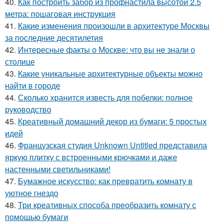
40.
Как построить забор из профнастила высотой 2.5
метра: пошаговая инструкция
41.
Какие изменения произошли в архитектуре Москвы
за последние десятилетия
42.
Интересные факты о Москве: что вы не знали о
столице
43.
Какие уникальные архитектурные объекты можно
найти в городе
44.
Сколько хранится известь для побелки: полное
руководство
45.
Креативный домашний декор из бумаги: 5 простых
идей
46.
Французская студия Unknown Untitled представила
яркую плитку с встроенными крючками и даже
настенными светильниками!
47.
Бумажное искусство: как превратить комнату в
уютное гнездо
48.
Три креативных способа преобразить комнату с
помощью бумаги