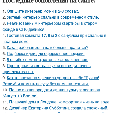
1.
Опишите интерьер кухни в 2-3 словах.
2.
Уютный интерьер спальни в современном стиле.
3.
Реализованным интерьером квартиры в старом
фонде в СПб делимся.
4.
Гостевая комната 17, 6 м 2 с санузлом при спальне в
частном доме.
5.
Какая рабочая зона вам больше нравится?
6.
Подборка идеи для оформления лоджии.
7.
5 ошибок ремонта, которые стоили нервов.
8.
Просторная и светлая кухня выглядит очень
привлекательно.
9.
Как-то внезапно я решила устроить себе "Ручной
Режим" и помыть посуду без помощи техники.
10.
Панно из сковородок и диалог культур: ресторан
"Август 13 Восток".
11.
Плавучий дом в Лондоне: комфортная жизнь на воде.
12.
Дизайнер Екатерина Субботина создала спокойный,