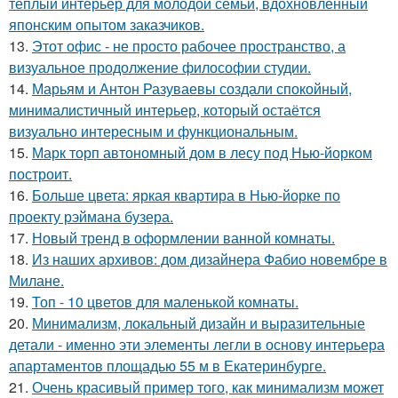
тёплый интерьер для молодой семьи, вдохновлённый
японским опытом заказчиков.
13.
Этот офис - не просто рабочее пространство, а
визуальное продолжение философии студии.
14.
Марьям и Антон Разуваевы создали спокойный,
минималистичный интерьер, который остаётся
визуально интересным и функциональным.
15.
Марк торп автономный дом в лесу под Нью-йорком
построит.
16.
Больше цвета: яркая квартира в Нью-йорке по
проекту рэймана бузера.
17.
Новый тренд в оформлении ванной комнаты.
18.
Из наших архивов: дом дизайнера Фабио новембре в
Милане.
19.
Топ - 10 цветов для маленькой комнаты.
20.
Минимализм, локальный дизайн и выразительные
детали - именно эти элементы легли в основу интерьера
апартаментов площадью 55 м в Екатеринбурге.
21.
Очень красивый пример того, как минимализм может