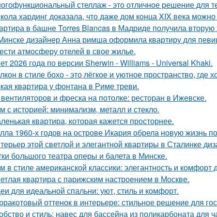
огофункциональный стеллаж - это отличное решение для тех,
кола хардинг доказала, что даже дом конца XIX века можно 
артира в башне Torres Blancas в Мадриде получила вторую 
Минске дизайнер Анна римша оформила квартиру для певиц
ести атмосферу отелей в свое жилье.
ет 2026 года по версии Sherwin - Williams - Universal Khaki.
лкон в стиле бохо - это лёгкое и уютное пространство, где 
кая квартира у фонтана в Риме треви.
 вентиляторов и фреска на потолке: ресторан в Ижевске.
м с историей: минимализм, металл и стекло.
ленькая квартира, которая кажется просторнее.
лла 1960-х годов на острове Икария обрела новую жизнь п
терьер этой светлой и элегантной квартиры в Сталинке ди
тки большого театра оперы и балета в Минске.
м в стиле американской классики: элегантность и комфорт 
етлая квартира с парижским настроением в Москве.
еи для идеальной спальни: уют, стиль и комфорт.
рракотовый оттенок в интерьере: стильное решение для гос
обство и стиль: навес для бассейна из поликарбоната для ч