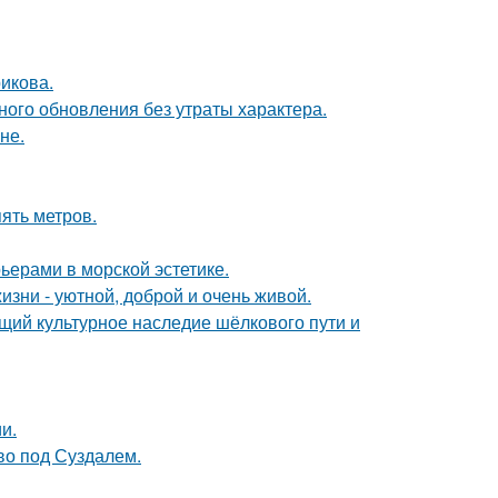
икова.
ого обновления без утраты характера.
не.
ять метров.
ьерами в морской эстетике.
зни - уютной, доброй и очень живой.
щий культурное наследие шёлкового пути и
и.
ово под Суздалем.