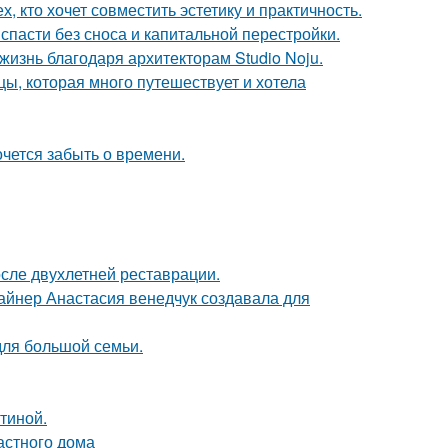
 кто хочет совместить эстетику и практичность.
спасти без сноса и капитальной перестройки.
жизнь благодаря архитекторам Studio Noju.
ы, которая много путешествует и хотела
хочется забыть о времени.
осле двухлетней реставрации.
зайнер Анастасия венедчук создавала для
для большой семьи.
тиной.
астного дома