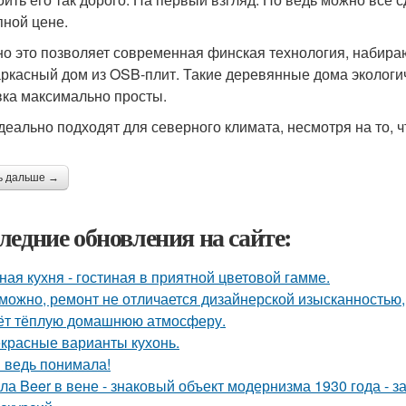
пной цене.
о это позволяет современная финская технология, набира
аркасный дом из OSB-плит. Такие деревянные дома экологич
ка максимально просты.
деально подходят для северного климата, несмотря на то, ч
ь дальше →
ледние обновления на сайте:
ная кухня - гостиная в приятной цветовой гамме.
можно, ремонт не отличается дизайнерской изысканностью, 
ёт тёплую домашнюю атмосферу.
красные варианты кухонь.
я ведь понимала!
ла Beer в вене - знаковый объект модернизма 1930 года - 