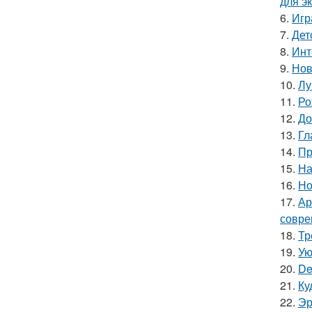
для э
6.
Игр
7.
Дет
8.
Инт
9.
Нов
10.
Лу
11.
Ро
12.
До
13.
Гл
14.
Пр
15.
На
16.
Но
17.
Ар
совре
18.
Тр
19.
Ую
20.
De
21.
Ку
22.
Эр