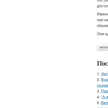
досту
Именн
про к
обшив
Они и
читат
Пос
1.
Уют
2.
Воз
созда
3.
Пре
4.
"А 
5.
Вил