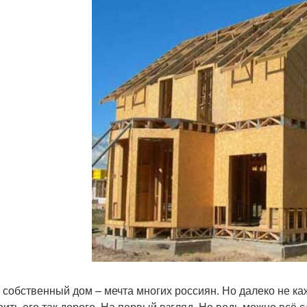
 собственный дом – мечта многих россиян. Но далеко не ка
оить его так дорого. На первый взгляд. Но ведь можно всё 