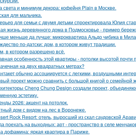
кскурсий.
а света и минимум декора: кофейня Plain в Москве.
ская для мальчика.
ерьер для семьи с двумя детьми спроектировала Юлия стар
ая жизнь деревянного дома в Подмосковье - пример бережн
чше меньше да лучше: микроквартира Альдо чибика в Мила
ждество по-датски: дом, в котором живут традиции.
м, в котором разрешено всё.
авная особенность этой квартиры - потолки высотой почти п
ачечная на двух квадратных метрах?
нтакет обычно ассоциируется с легкими, воздушными интер
вый проект можно сравнить с большой книгой о семейной жи
хитекторы Cheng Chung Design создали проект, объединяю
менную эстетику.
енды 2026: акцент на потолок.
тный дом с видом на лес в Воронеже.
sert Rock Resort: отель, выросший из скал саудовской Арави
да поехать на выходных: арт - пространство в селе менчак
а дофамина: яркая квартира в Париже.