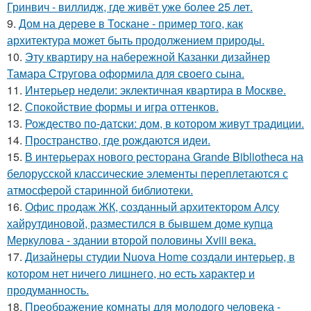
Гринвич - виллидж, где живёт уже более 25 лет.
9.
Дом на дереве в Тоскане - пример того, как
архитектура может быть продолжением природы.
10.
Эту квартиру на набережной Казанки дизайнер
Тамара Стругова оформила для своего сына.
11.
Интерьер недели: эклектичная квартира в Москве.
12.
Спокойствие формы и игра оттенков.
13.
Рождество по-датски: дом, в котором живут традиции.
14.
Пространство, где рождаются идеи.
15.
В интерьерах нового ресторана Grande Bibliotheca на
белорусской классические элементы переплетаются с
атмосферой старинной библиотеки.
16.
Офис продаж ЖК, созданный архитектором Алсу
хайрутдиновой, разместился в бывшем доме купца
Меркулова - здании второй половины Xviii века.
17.
Дизайнеры студии Nuova Home создали интерьер, в
котором нет ничего лишнего, но есть характер и
продуманность.
18.
Преображение комнаты для молодого человека -