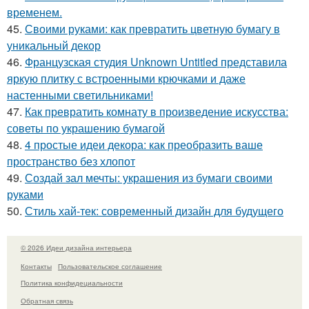
временем.
45.
Своими руками: как превратить цветную бумагу в
уникальный декор
46.
Французская студия Unknown Untitled представила
яркую плитку с встроенными крючками и даже
настенными светильниками!
47.
Как превратить комнату в произведение искусства:
советы по украшению бумагой
48.
4 простые идеи декора: как преобразить ваше
пространство без хлопот
49.
Создай зал мечты: украшения из бумаги своими
руками
50.
Стиль хай-тек: современный дизайн для будущего
© 2026 Идеи дизайна интерьера
Контакты
Пользовательское соглашение
Политика конфидециальности
Обратная связь