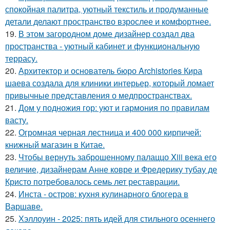
спокойная палитра, уютный текстиль и продуманные
детали делают пространство взрослее и комфортнее.
19.
В этом загородном доме дизайнер создал два
пространства - уютный кабинет и функциональную
террасу.
20.
Архитектор и основатель бюро Archistories Кира
шаева создала для клиники интерьер, который ломает
привычные представления о медпространствах.
21.
Дом у подножия гор: уют и гармония по правилам
васту.
22.
Огромная черная лестница и 400 000 кирпичей:
книжный магазин в Китае.
23.
Чтобы вернуть заброшенному палаццо Xiii века его
величие, дизайнерам Анне ковре и Фредерику тубау де
Кристо потребовалось семь лет реставрации.
24.
Инста - остров: кухня кулинарного блогера в
Варшаве.
25.
Хэллоуин - 2025: пять идей для стильного осеннего