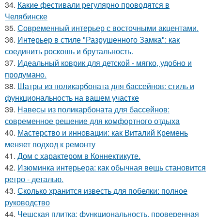
34.
Какие фестивали регулярно проводятся в
Челябинске
35.
Современный интерьер с восточными акцентами.
36.
Интерьер в стиле "Разрушенного Замка": как
соединить роскошь и брутальность.
37.
Идеальный коврик для детской - мягко, удобно и
продумано.
38.
Шатры из поликарбоната для бассейнов: стиль и
функциональность на вашем участке
39.
Навесы из поликарбоната для бассейнов:
современное решение для комфортного отдыха
40.
Мастерство и инновации: как Виталий Кремень
меняет подход к ремонту
41.
Дом с характером в Коннектикуте.
42.
Изюминка интерьера: как обычная вещь становится
ретро - деталью.
43.
Сколько хранится известь для побелки: полное
руководство
44.
Чешская плитка: функциональность, проверенная