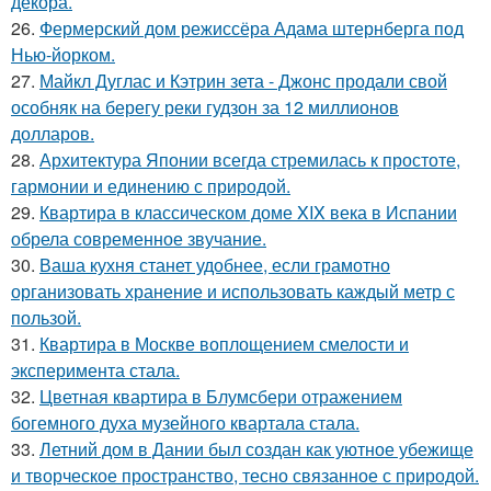
декора.
26.
Фермерский дом режиссёра Адама штернберга под
Нью-йорком.
27.
Майкл Дуглас и Кэтрин зета - Джонс продали свой
особняк на берегу реки гудзон за 12 миллионов
долларов.
28.
Архитектура Японии всегда стремилась к простоте,
гармонии и единению с природой.
29.
Квартира в классическом доме XIX века в Испании
обрела современное звучание.
30.
Ваша кухня станет удобнее, если грамотно
организовать хранение и использовать каждый метр с
пользой.
31.
Квартира в Москве воплощением смелости и
эксперимента стала.
32.
Цветная квартира в Блумсбери отражением
богемного духа музейного квартала стала.
33.
Летний дом в Дании был создан как уютное убежище
и творческое пространство, тесно связанное с природой.