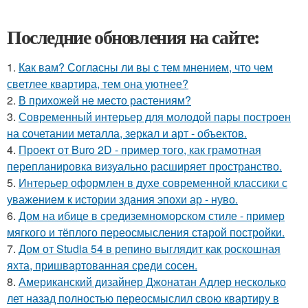
Последние обновления на сайте:
1.
Как вам? Согласны ли вы с тем мнением, что чем
светлее квартира, тем она уютнее?
2.
В прихожей не место растениям?
3.
Современный интерьер для молодой пары построен
на сочетании металла, зеркал и арт - объектов.
4.
Проект от Buro 2D - пример того, как грамотная
перепланировка визуально расширяет пространство.
5.
Интерьер оформлен в духе современной классики с
уважением к истории здания эпохи ар - нуво.
6.
Дом на ибице в средиземноморском стиле - пример
мягкого и тёплого переосмысления старой постройки.
7.
Дом от Studia 54 в репино выглядит как роскошная
яхта, пришвартованная среди сосен.
8.
Американский дизайнер Джонатан Адлер несколько
лет назад полностью переосмыслил свою квартиру в