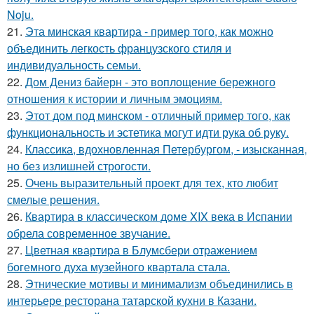
Noju.
21.
Эта минская квартира - пример того, как можно
объединить легкость французского стиля и
индивидуальность семьи.
22.
Дом Дениз байерн - это воплощение бережного
отношения к истории и личным эмоциям.
23.
Этот дом под минском - отличный пример того, как
функциональность и эстетика могут идти рука об руку.
24.
Классика, вдохновленная Петербургом, - изысканная,
но без излишней строгости.
25.
Очень выразительный проект для тех, кто любит
смелые решения.
26.
Квартира в классическом доме XIX века в Испании
обрела современное звучание.
27.
Цветная квартира в Блумсбери отражением
богемного духа музейного квартала стала.
28.
Этнические мотивы и минимализм объединились в
интерьере ресторана татарской кухни в Казани.