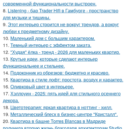
современной функциональности выстроен.
8.
Listening - бар Trader Hifi в Гамбурге - пространство
для музыки и тишины.
9.
Этот интерьер строится не вокруг трендов, а вокруг
любви к предметному дизайну.
10.
Маленький дом с большим характером.
11.
Темный интерьер с эффектом заката.
12.
"Худая" ёлка - тренд - 2026 для маленьких квартир.
13.
Крутые идеи, которые сделают интерьер
функциональнее и стильнее.
14.
Подоконник из обрезков: бюджетно и красиво.
15.
Квартира в стиле лофт: простота, воздух и характер.
16.
Оливковый цвет в интерьере.
17.
Хэллоуин - 2025: пять идей для стильного осеннего
декора.
18.
Цветотерапия: яркая квартира в ноттинг - хилл.
19.
Металлический блеск в бизнес-центре "Кристалл".
20.
Квартира в башне Torres Blancas в Мадриде
получила вторую жизнь благодаря архитекторам Studio