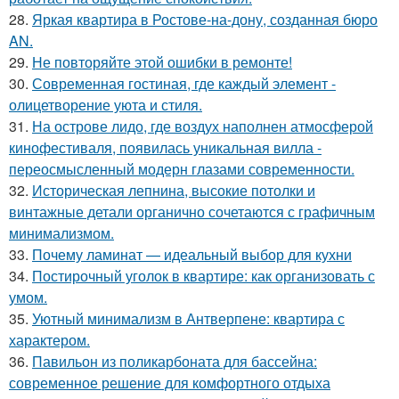
28.
Яркая квартира в Ростове-на-дону, созданная бюро
AN.
29.
Не повторяйте этой ошибки в ремонте!
30.
Современная гостиная, где каждый элемент -
олицетворение уюта и стиля.
31.
На острове лидо, где воздух наполнен атмосферой
кинофестиваля, появилась уникальная вилла -
переосмысленный модерн глазами современности.
32.
Историческая лепнина, высокие потолки и
винтажные детали органично сочетаются с графичным
минимализмом.
33.
Почему ламинат — идеальный выбор для кухни
34.
Постирочный уголок в квартире: как организовать с
умом.
35.
Уютный минимализм в Антверпене: квартира с
характером.
36.
Павильон из поликарбоната для бассейна:
современное решение для комфортного отдыха