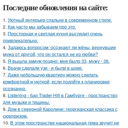
Последние обновления на сайте:
1.
Уютный интерьер спальни в современном стиле.
2.
Как часто мы забываем про это.
3.
Просторная и светлая кухня выглядит очень
привлекательно.
4.
Задаюсь вопросом: осознают ли жёны, вернувшие
мужа от другой, что он остался не из любви?
5.
Я вышла замуж поздно: мне было 33, мужу - 36.
6.
Врачи сделали узи - и были в шоке.
7.
Даже небольшую квартиру можно сделать
комфортной и уютной, если подойти к планировке
осознанно.
8.
Listening - бар Trader Hifi в Гамбурге - пространство
для музыки и тишины.
9.
Дом в северной Каролине: георгианская классика с
сюрпризом.
10.
В этом пространстве национальная тема звучит не