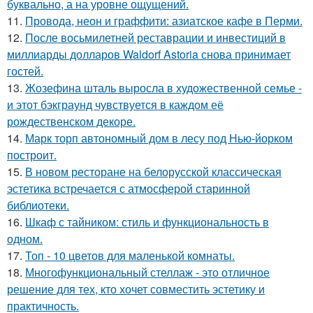
буквально, а на уровне ощущений.
11.
Провода, неон и граффити: азиатское кафе в Перми.
12.
После восьмилетней реставрации и инвестиций в
миллиарды долларов Waldorf Astoria снова принимает
гостей.
13.
Жозефина шталь выросла в художественной семье -
и этот бэкграунд чувствуется в каждом её
рождественском декоре.
14.
Марк торп автономный дом в лесу под Нью-йорком
построит.
15.
В новом ресторане на белорусской классическая
эстетика встречается с атмосферой старинной
библиотеки.
16.
Шкаф с тайником: стиль и функциональность в
одном.
17.
Топ - 10 цветов для маленькой комнаты.
18.
Многофункциональный стеллаж - это отличное
решение для тех, кто хочет совместить эстетику и
практичность.