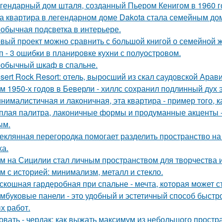
гендарный дом шталя, созданный Пьером Кенигом в 1960 г
а квартира в легендарном доме Dakota стала семейным дом
обычная подсветка в интерьере.
вый проект можно сравнить с большой книгой о семейной жи
п - 3 ошибки в планировке кухни с полуостровом.
обычный шкаф в спальне.
sert Rock Resort: отель, выросший из скал саудовской Арави
м 1950-х годов в Беверли - хиллс сохранил подлинный дух 
нималистичная и лаконичная, эта квартира - пример того,
плая палитра, лаконичные формы и продуманные акценты -
ым.
еклянная перегородка помогает разделить пространство на
ха.
м на Сицилии стал личным пространством для творчества и
м с историей: минимализм, металл и стекло.
скошная гардеробная при спальне - мечта, которая может с
мбуковые панели - это удобный и эстетичный способ быстр
х работ.
овать - чердак: как выжать максимум из небольшого простр