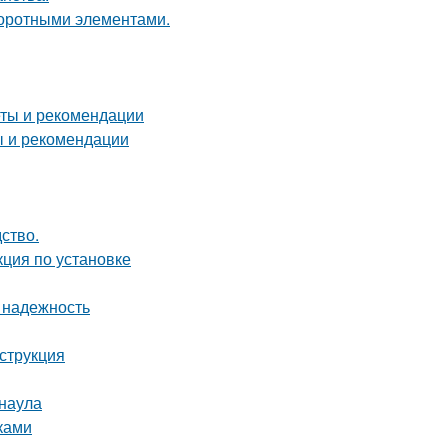
воротными элементами.
еты и рекомендации
ы и рекомендации
дство.
ция по установке
 надежность
нструкция
рнаула
ками