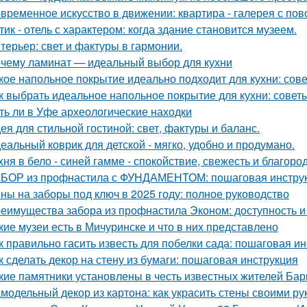
временное искусство в движении: квартира - галерея с по
тик - отель с характером: когда здание становится музеем.
терьер: свет и фактуры в гармонии.
чему ламинат — идеальный выбор для кухни
кое напольное покрытие идеально подходит для кухни: сов
к выбрать идеальное напольное покрытие для кухни: совет
ть ли в Уфе археологические находки
ея для стильной гостиной: свет, фактуры и баланс.
еальный коврик для детской - мягко, удобно и продумано.
хня в бело - синей гамме - спокойствие, свежесть и благоро
БОР из профнастила с ФУНДАМЕНТОМ: пошаговая инструк
ны на заборы под ключ в 2025 году: полное руководство
еимущества забора из профнастила Эконом: доступность и
кие музеи есть в Мичуринске и что в них представлено
к правильно гасить известь для побелки сада: пошаговая и
к сделать декор на стену из бумаги: пошаговая инструкция
кие памятники установлены в честь известных жителей Ба
модельный декор из картона: как украсить стены своими ру