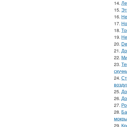
14.
Ле
15.
Эт
16.
Не
17.
Но
18.
То
19.
Не
20.
De
21.
До
22.
Ми
23.
Те
скучн
24.
Ст
возду
25.
До
26.
До
27.
Ро
28.
Ба
мокры
29.
Кр