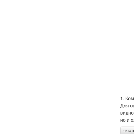
1. Ко
Для о
видно
но и 
читат