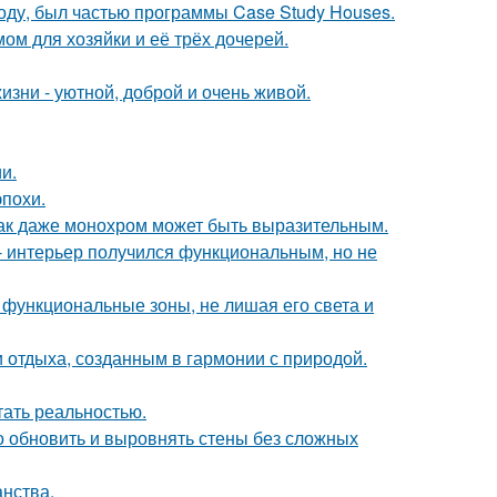
оду, был частью программы Case Study Houses.
ом для хозяйки и её трёх дочерей.
зни - уютной, доброй и очень живой.
и.
эпохи.
 как даже монохром может быть выразительным.
 интерьер получился функциональным, но не
 функциональные зоны, не лишая его света и
 отдыха, созданным в гармонии с природой.
тать реальностью.
о обновить и выровнять стены без сложных
анства.