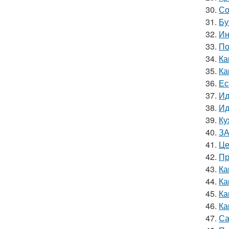
30.
Со
31.
Бу
32.
Ин
33.
По
34.
Ка
35.
Ка
36.
Ес
37.
Ид
38.
Ид
39.
Ку
40.
ЗА
41.
Це
42.
Пр
43.
Ка
44.
Ка
45.
Ка
46.
Ка
47.
Са