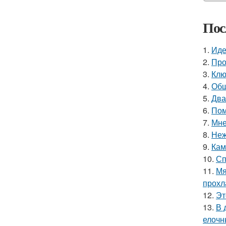
Пос
1.
Иде
2.
Про
3.
Клю
4.
Общ
5.
Два
6.
Пом
7.
Мне
8.
Неж
9.
Кам
10.
Сп
11.
Мя
прохл
12.
Эт
13.
В 
елочн