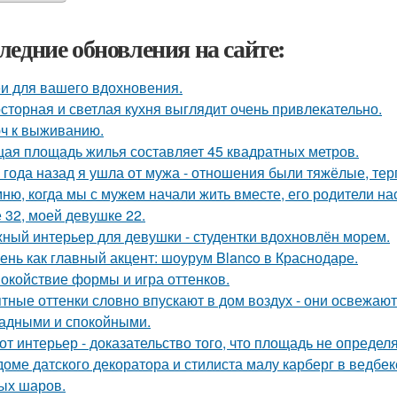
ледние обновления на сайте:
и для вашего вдохновения.
сторная и светлая кухня выглядит очень привлекательно.
ч к выживанию.
ая площадь жилья составляет 45 квадратных метров.
 года назад я ушла от мужа - отношения были тяжёлые, тер
ню, когда мы с мужем начали жить вместе, его родители на
 32, моей девушке 22.
ный интерьер для девушки - студентки вдохновлён морем.
ень как главный акцент: шоурум Blanco в Краснодаре.
окойствие формы и игра оттенков.
тные оттенки словно впускают в дом воздух - они освежают
адными и спокойными.
от интерьер - доказательство того, что площадь не определ
доме датского декоратора и стилиста малу карберг в ведбе
ых шаров.