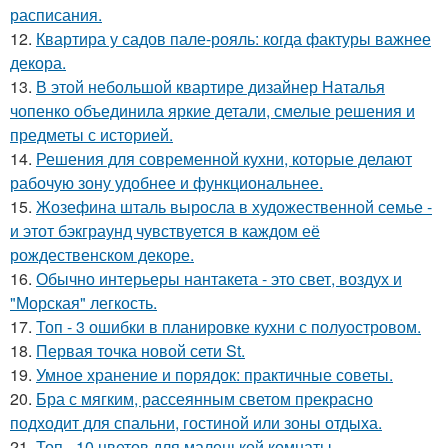
расписания.
12.
Квартира у садов пале-рояль: когда фактуры важнее
декора.
13.
В этой небольшой квартире дизайнер Наталья
чопенко объединила яркие детали, смелые решения и
предметы с историей.
14.
Решения для современной кухни, которые делают
рабочую зону удобнее и функциональнее.
15.
Жозефина шталь выросла в художественной семье -
и этот бэкграунд чувствуется в каждом её
рождественском декоре.
16.
Обычно интерьеры нантакета - это свет, воздух и
"Морская" легкость.
17.
Топ - 3 ошибки в планировке кухни с полуостровом.
18.
Первая точка новой сети St.
19.
Умное хранение и порядок: практичные советы.
20.
Бра с мягким, рассеянным светом прекрасно
подходит для спальни, гостиной или зоны отдыха.
21.
Топ - 10 цветов для маленькой комнаты.