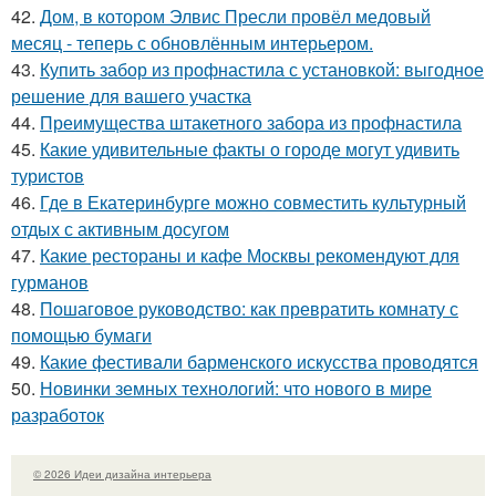
42.
Дом, в котором Элвис Пресли провёл медовый
месяц - теперь с обновлённым интерьером.
43.
Купить забор из профнастила с установкой: выгодное
решение для вашего участка
44.
Преимущества штакетного забора из профнастила
45.
Какие удивительные факты о городе могут удивить
туристов
46.
Где в Екатеринбурге можно совместить культурный
отдых с активным досугом
47.
Какие рестораны и кафе Москвы рекомендуют для
гурманов
48.
Пошаговое руководство: как превратить комнату с
помощью бумаги
49.
Какие фестивали барменского искусства проводятся
50.
Новинки земных технологий: что нового в мире
разработок
© 2026 Идеи дизайна интерьера