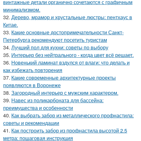
винтажные детали органично сочетаются с графичным
минимализмом.
32.
Дерево, мрамор и хрустальные люстры: пентхаус в
Китае.
33.
Какие основные достопримечательности Санкт-
Петербурга рекомендуют посетить туристам
34.
Лучший пол для кухни: советы по выбору
35.
Интерьер без нейтрального - когда цвет всё решает.
36.
Новенький ламинат вздулся от влаги: что делать и
как избежать повторения
37.
Какие современные архитектурные проекты
появляются в Воронеже
38.
Загородный интерьер с мужским характером.
39.
Навес из поликарбоната для бассейна:
преимущества и особенности
40.
Как выбрать забор из металлического профнастила:
советы и рекомендации
41.
Как построить забор из профнастила высотой 2.5
метра: пошаговая инструкция