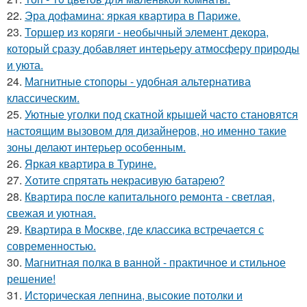
22.
Эра дофамина: яркая квартира в Париже.
23.
Торшер из коряги - необычный элемент декора,
который сразу добавляет интерьеру атмосферу природы
и уюта.
24.
Магнитные стопоры - удобная альтернатива
классическим.
25.
Уютные уголки под скатной крышей часто становятся
настоящим вызовом для дизайнеров, но именно такие
зоны делают интерьер особенным.
26.
Яркая квартира в Турине.
27.
Хотите спрятать некрасивую батарею?
28.
Квартира после капитального ремонта - светлая,
свежая и уютная.
29.
Квартира в Москве, где классика встречается с
современностью.
30.
Магнитная полка в ванной - практичное и стильное
решение!
31.
Историческая лепнина, высокие потолки и