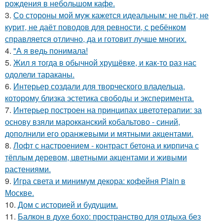
рождения в небольшом кафе.
3.
Со стороны мой муж кажется идеальным: не пьёт, не
курит, не даёт поводов для ревности, с ребёнком
справляется отлично, да и готовит лучше многих.
4.
"А я ведь понимала!
5.
Жил я тогда в обычной хрущёвке, и как-то раз нас
одолели тараканы.
6.
Интерьер создали для творческого владельца,
которому близка эстетика свободы и эксперимента.
7.
Интерьер построен на принципах цветотерапии: за
основу взяли марокканский кобальтово - синий,
дополнили его оранжевыми и мятными акцентами.
8.
Лофт с настроением - контраст бетона и кирпича с
тёплым деревом, цветными акцентами и живыми
растениями.
9.
Игра света и минимум декора: кофейня Plain в
Москве.
10.
Дом с историей и будущим.
11.
Балкон в духе бохо: пространство для отдыха без