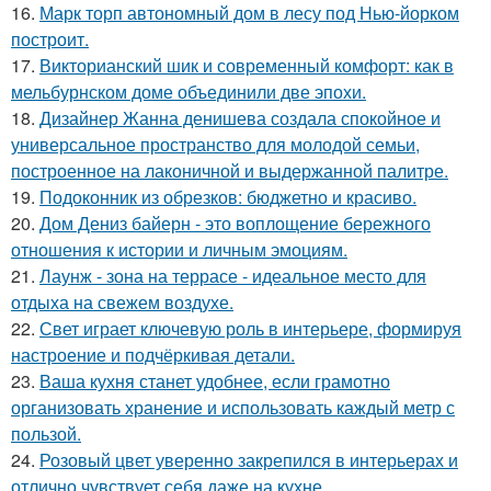
16.
Марк торп автономный дом в лесу под Нью-йорком
построит.
17.
Викторианский шик и современный комфорт: как в
мельбурнском доме объединили две эпохи.
18.
Дизайнер Жанна денишева создала спокойное и
универсальное пространство для молодой семьи,
построенное на лаконичной и выдержанной палитре.
19.
Подоконник из обрезков: бюджетно и красиво.
20.
Дом Дениз байерн - это воплощение бережного
отношения к истории и личным эмоциям.
21.
Лаунж - зона на террасе - идеальное место для
отдыха на свежем воздухе.
22.
Свет играет ключевую роль в интерьере, формируя
настроение и подчёркивая детали.
23.
Ваша кухня станет удобнее, если грамотно
организовать хранение и использовать каждый метр с
пользой.
24.
Розовый цвет уверенно закрепился в интерьерах и
отлично чувствует себя даже на кухне.