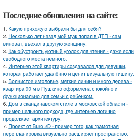
Последние обновления на сайте:
1.
Какую прихожую выбрали бы для себя?
2.
Несколько лет назад мой муж попал в ДТП - сам
виноват, въехал в другую женщину.
3.
Как обустроить уютный уголок для чтения - даже если
свободного места немного.
4.
Интерьер этой квартиры создавался для девушки,
которая работает удалённо и ценит визуальную тишину.
5.
Волнистое изголовье, мягкие линии и много дерева -
квартира 90 м в Пушкино оформлена спокойно и
функционально для семьи с ребёнком.
6.
Дом в скандинавском стиле в московской области -
пример цельного подхода, где интерьер логично
продолжает архитектуру.
7.
Проект от Buro 2D - пример того, как грамотная
перепланировка визуально расширяет пространство.