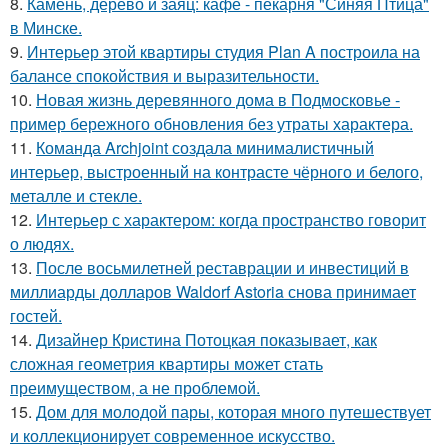
8.
Камень, дерево и заяц: кафе - пекарня "Синяя Птица"
в Минске.
9.
Интерьер этой квартиры студия Plan A построила на
балансе спокойствия и выразительности.
10.
Новая жизнь деревянного дома в Подмосковье -
пример бережного обновления без утраты характера.
11.
Команда Archjoint создала минималистичный
интерьер, выстроенный на контрасте чёрного и белого,
металле и стекле.
12.
Интерьер с характером: когда пространство говорит
о людях.
13.
После восьмилетней реставрации и инвестиций в
миллиарды долларов Waldorf Astoria снова принимает
гостей.
14.
Дизайнер Кристина Потоцкая показывает, как
сложная геометрия квартиры может стать
преимуществом, а не проблемой.
15.
Дом для молодой пары, которая много путешествует
и коллекционирует современное искусство.