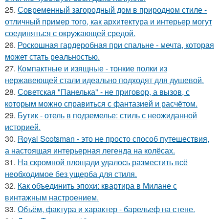
25.
Современный загородный дом в природном стиле -
отличный пример того, как архитектура и интерьер могут
соединяться с окружающей средой.
26.
Роскошная гардеробная при спальне - мечта, которая
может стать реальностью.
27.
Компактные и изящные - тонкие полки из
нержавеющей стали идеально подходят для душевой.
28.
Советская "Панелька" - не приговор, а вызов, с
которым можно справиться с фантазией и расчётом.
29.
Бутик - отель в подземелье: стиль с неожиданной
историей.
30.
Royal Scotsman - это не просто способ путешествия,
а настоящая интерьерная легенда на колёсах.
31.
На скромной площади удалось разместить всё
необходимое без ущерба для стиля.
32.
Как объединить эпохи: квартира в Милане с
винтажным настроением.
33.
Объём, фактура и характер - барельеф на стене.