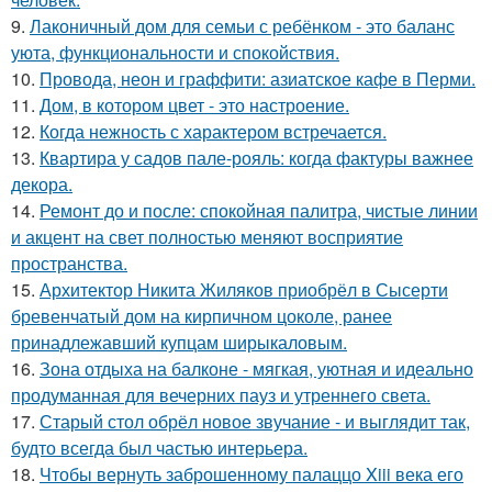
9.
Лаконичный дом для семьи с ребёнком - это баланс
уюта, функциональности и спокойствия.
10.
Провода, неон и граффити: азиатское кафе в Перми.
11.
Дом, в котором цвет - это настроение.
12.
Когда нежность с характером встречается.
13.
Квартира у садов пале-рояль: когда фактуры важнее
декора.
14.
Ремонт до и после: спокойная палитра, чистые линии
и акцент на свет полностью меняют восприятие
пространства.
15.
Архитектор Никита Жиляков приобрёл в Сысерти
бревенчатый дом на кирпичном цоколе, ранее
принадлежавший купцам ширыкаловым.
16.
Зона отдыха на балконе - мягкая, уютная и идеально
продуманная для вечерних пауз и утреннего света.
17.
Старый стол обрёл новое звучание - и выглядит так,
будто всегда был частью интерьера.
18.
Чтобы вернуть заброшенному палаццо Xiii века его