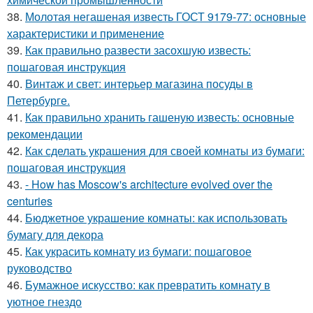
38.
Молотая негашеная известь ГОСТ 9179-77: основные
характеристики и применение
39.
Как правильно развести засохшую известь:
пошаговая инструкция
40.
Винтаж и свет: интерьер магазина посуды в
Петербурге.
41.
Как правильно хранить гашеную известь: основные
рекомендации
42.
Как сделать украшения для своей комнаты из бумаги:
пошаговая инструкция
43.
- How has Moscow's architecture evolved over the
centuries
44.
Бюджетное украшение комнаты: как использовать
бумагу для декора
45.
Как украсить комнату из бумаги: пошаговое
руководство
46.
Бумажное искусство: как превратить комнату в
уютное гнездо