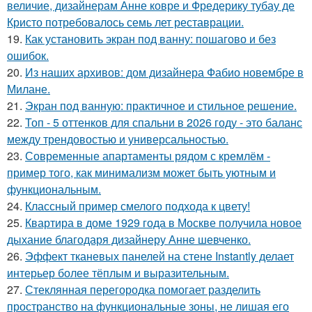
величие, дизайнерам Анне ковре и Фредерику тубау де
Кристо потребовалось семь лет реставрации.
19.
Как установить экран под ванну: пошагово и без
ошибок.
20.
Из наших архивов: дом дизайнера Фабио новембре в
Милане.
21.
Экран под ванную: практичное и стильное решение.
22.
Топ - 5 оттенков для спальни в 2026 году - это баланс
между трендовостью и универсальностью.
23.
Современные апартаменты рядом с кремлём -
пример того, как минимализм может быть уютным и
функциональным.
24.
Классный пример смелого подхода к цвету!
25.
Квартира в доме 1929 года в Москве получила новое
дыхание благодаря дизайнеру Анне шевченко.
26.
Эффект тканевых панелей на стене Instantly делает
интерьер более тёплым и выразительным.
27.
Стеклянная перегородка помогает разделить
пространство на функциональные зоны, не лишая его