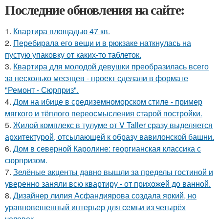
Последние обновления на сайте:
1.
Квартира площадью 47 кв.
2.
Перебирала его вещи и в рюкзаке наткнулась на
пустую упаковку от каких-то таблеток.
3.
Квартира для молодой девушки преобразилась всего
за несколько месяцев - проект сделали в формате
"Ремонт - Сюрприз".
4.
Дом на ибице в средиземноморском стиле - пример
мягкого и тёплого переосмысления старой постройки.
5.
Жилой комплекс в тулуме от V Taller сразу выделяется
архитектурой, отсылающей к образу вавилонской башни.
6.
Дом в северной Каролине: георгианская классика с
сюрпризом.
7.
Зелёные акценты давно вышли за пределы гостиной и
уверенно заняли всю квартиру - от прихожей до ванной.
8.
Дизайнер лилия Асфандиярова создала яркий, но
уравновешенный интерьер для семьи из четырёх
человек.