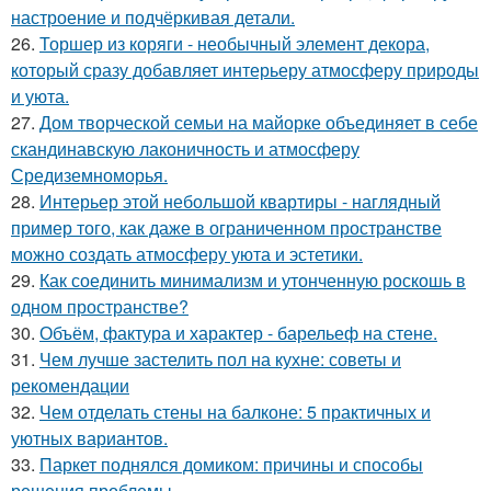
настроение и подчёркивая детали.
26.
Торшер из коряги - необычный элемент декора,
который сразу добавляет интерьеру атмосферу природы
и уюта.
27.
Дом творческой семьи на майорке объединяет в себе
скандинавскую лаконичность и атмосферу
Средиземноморья.
28.
Интерьер этой небольшой квартиры - наглядный
пример того, как даже в ограниченном пространстве
можно создать атмосферу уюта и эстетики.
29.
Как соединить минимализм и утонченную роскошь в
одном пространстве?
30.
Объём, фактура и характер - барельеф на стене.
31.
Чем лучше застелить пол на кухне: советы и
рекомендации
32.
Чем отделать стены на балконе: 5 практичных и
уютных вариантов.
33.
Паркет поднялся домиком: причины и способы
решения проблемы