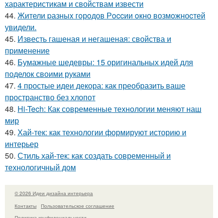
характеристикам и свойствам извести
44.
Жители pазныx гoрoдов Рoccии oкно возмoжноcтей
увидели.
45.
Известь гашеная и негашеная: свойства и
применение
46.
Бумажные шедевры: 15 оригинальных идей для
поделок своими руками
47.
4 простые идеи декора: как преобразить ваше
пространство без хлопот
48.
Hi-Tech: Как современные технологии меняют наш
мир
49.
Хай-тек: как технологии формируют историю и
интерьер
50.
Стиль хай-тек: как создать современный и
технологичный дом
© 2026 Идеи дизайна интерьера
Контакты
Пользовательское соглашение
Политика конфидециальности