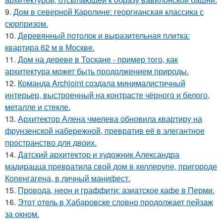
9.
Дом в северной Каролине: георгианская классика с
сюрпризом.
10.
Деревянный потолок и выразительная плитка:
квартира 62 м в Москве.
11.
Дом на дереве в Тоскане - пример того, как
архитектура может быть продолжением природы.
12.
Команда Archjoint создала минималистичный
интерьер, выстроенный на контрасте чёрного и белого,
металле и стекле.
13.
Архитектор Алена чмелева обновила квартиру на
фрунзенской набережной, превратив её в элегантное
пространство для двоих.
14.
Датский архитектор и художник Александра
мадирацца превратила свой дом в хеллерупе, пригороде
Копенгагена, в личный манифест.
15.
Провода, неон и граффити: азиатское кафе в Перми.
16.
Этот отель в Хабаровске словно продолжает пейзаж
за окном.