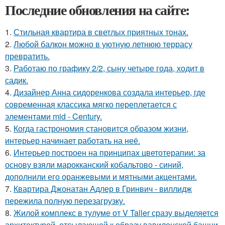
Последние обновления на сайте:
1.
Стильная квартира в светлых приятных тонах.
2.
Любой балкон можно в уютную летнюю террасу
превратить.
3.
Работаю по графику 2/2, сыну четыре года, ходит в
садик.
4.
Дизайнер Анна сидоренкова создала интерьер, где
современная классика мягко переплетается с
элементами mid - Century.
5.
Когда гастрономия становится образом жизни,
интерьер начинает работать на неё.
6.
Интерьер построен на принципах цветотерапии: за
основу взяли марокканский кобальтово - синий,
дополнили его оранжевыми и мятными акцентами.
7.
Квартира Джонатан Адлер в Гринвич - виллидж
пережила полную перезагрузку.
8.
Жилой комплекс в тулуме от V Taller сразу выделяется
архитектурой, отсылающей к образу вавилонской башни.