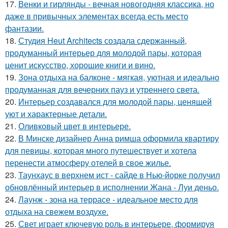
17.
Венки и гирлянды - вечная новогодняя классика, но
даже в привычных элементах всегда есть место
фантазии.
18.
Студия Heut Architects создала сдержанный,
продуманный интерьер для молодой пары, которая
ценит искусство, хорошие книги и вино.
19.
Зона отдыха на балконе - мягкая, уютная и идеально
продуманная для вечерних пауз и утреннего света.
20.
Интерьер создавался для молодой пары, ценящей
уют и характерные детали.
21.
Оливковый цвет в интерьере.
22.
В Минске дизайнер Анна римша оформила квартиру
для певицы, которая много путешествует и хотела
перенести атмосферу отелей в свое жилье.
23.
Таунхаус в верхнем ист - сайде в Нью-йорке получил
обновлённый интерьер в исполнении Жана - Луи деньо.
24.
Лаунж - зона на террасе - идеальное место для
отдыха на свежем воздухе.
25.
Свет играет ключевую роль в интерьере, формируя