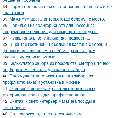
34.
Паркет поднялся после затопления: что делать и как
спасти пол
35.
Максимум цвета: интерьер, где белому не место.
36.
Павильон из поликарбоната для бассейна:
современное решение для комфортного отдыха
37.
Функциональная спальня для подростка.
38.
В центре гостиной - небольшая картина с чёрным
фоном и приклеенным на неё макраме - пером,
сделанным своими руками.
39.
Калькулятор забора из профлиста: быстро и точно
подберите материалы для вашего забора
40.
Преимущества горизонтального забора из
профлиста: заказ и установка в Москве
41.
Основные правила хранения строительных
материалов: советы для профессионалов
42.
Винтаж и свет: интерьер магазина посуды в
Петербурге.
43.
Полное руководство по техническим