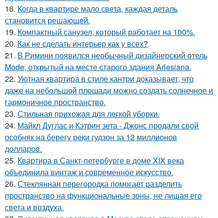
18.
Когда в квартире мало света, каждая деталь
становится решающей.
19.
Компактный санузел, который работает на 100%.
20.
Как не сделать интерьер как у всех?
21.
В Римини появился необычный дизайнерский отель
Mode, открытый на месте старого здания Arlesiana.
22.
Уютная квартира в стиле кантри доказывает, что
даже на небольшой площади можно создать солнечное и
гармоничное пространство.
23.
Стильная прихожая для легкой уборки.
24.
Майкл Дуглас и Кэтрин зета - Джонс продали свой
особняк на берегу реки гудзон за 12 миллионов
долларов.
25.
Квартира в Санкт-петербурге в доме XIX века
объединила винтаж и современное искусство.
26.
Стеклянная перегородка помогает разделить
пространство на функциональные зоны, не лишая его
света и воздуха.