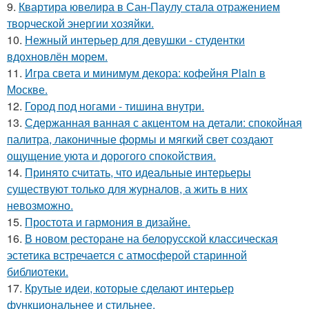
9.
Квартира ювелира в Сан-Паулу стала отражением
творческой энергии хозяйки.
10.
Нежный интерьер для девушки - студентки
вдохновлён морем.
11.
Игра света и минимум декора: кофейня Plain в
Москве.
12.
Город под ногами - тишина внутри.
13.
Сдержанная ванная с акцентом на детали: спокойная
палитра, лаконичные формы и мягкий свет создают
ощущение уюта и дорогого спокойствия.
14.
Принято считать, что идеальные интерьеры
существуют только для журналов, а жить в них
невозможно.
15.
Простота и гармония в дизайне.
16.
В новом ресторане на белорусской классическая
эстетика встречается с атмосферой старинной
библиотеки.
17.
Крутые идеи, которые сделают интерьер
функциональнее и стильнее.