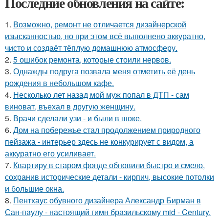
Последние обновления на сайте:
1.
Возможно, ремонт не отличается дизайнерской
изысканностью, но при этом всё выполнено аккуратно,
чисто и создаёт тёплую домашнюю атмосферу.
2.
5 ошибок ремонта, которые стоили нервов.
3.
Однажды подруга позвала меня отметить её день
рождения в небольшом кафе.
4.
Несколько лет назад мой муж попал в ДТП - сам
виноват, въехал в другую женщину.
5.
Врачи сделали узи - и были в шоке.
6.
Дом на побережье стал продолжением природного
пейзажа - интерьер здесь не конкурирует с видом, а
аккуратно его усиливает.
7.
Квартиру в старом фонде обновили быстро и смело,
сохранив исторические детали - кирпич, высокие потолки
и большие окна.
8.
Пентхаус обувного дизайнера Александр Бирман в
Сан-паулу - настоящий гимн бразильскому mid - Century.