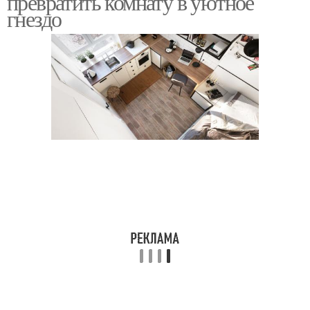
превратить комнату в уютное
гнездо
Текстиль для
Растения для
украшения
украшения
Предметы для
украшения