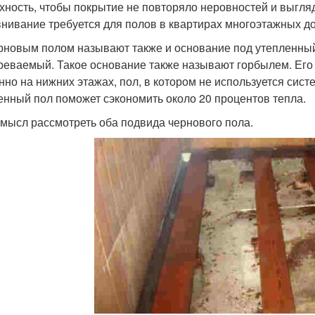
хность, чтобы покрытие не повторяло неровностей и выгля
нивание требуется для полов в квартирах многоэтажных д
рновым полом называют также и основание под утепленный
реваемый. Такое основание также называют горбылем. Его с
нно на нижних этажах, пол, в котором не используется сист
енный пол поможет сэкономить около 20 процентов тепла.
смысл рассмотреть оба подвида чернового пола.