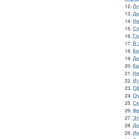
12.
Лу
13.
До
14.
Не
15.
Сп
16.
Гл
17.
В 
18.
Ко
19.
До
20.
Ка
21.
Не
22.
Ит
23.
Об
24.
Оч
25.
Ск
26.
Фе
27.
Эт
28.
До
29.
Ин