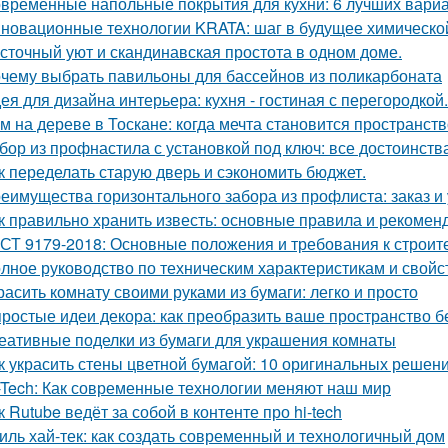
временные напольные покрытия для кухни: 6 лучших вари
новационные технологии KRATA: шаг в будущее химическ
сточный уют и скандинавская простота в одном доме.
чему выбрать павильоны для бассейнов из поликарбоната
ея для дизайна интерьера: кухня - гостиная с перегородкой.
м на дереве в Тоскане: когда мечта становится пространств
бор из профнастила с установкой под ключ: все достоинств
к переделать старую дверь и сэкономить бюджет.
еимущества горизонтального забора из профлиста: заказ и
к правильно хранить известь: основные правила и рекомен
СТ 9179-2018: Основные положения и требования к строит
лное руководство по техническим характеристикам и свойс
расить комнату своими руками из бумаги: легко и просто
простые идеи декора: как преобразить ваше пространство б
еативные поделки из бумаги для украшения комнаты
к украсить стены цветной бумагой: 10 оригинальных решен
-Tech: Как современные технологии меняют наш мир
к Rutube ведёт за собой в контенте про hi-tech
иль хай-тек: как создать современный и технологичный дом