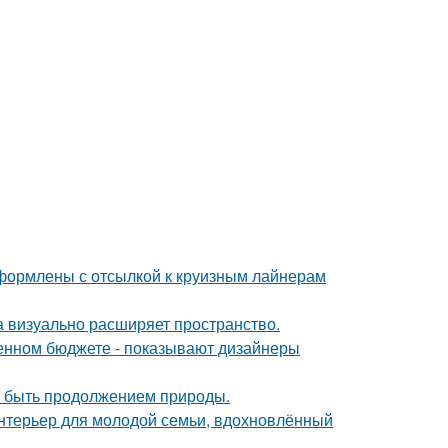
формлены с отсылкой к круизным лайнерам
ка визуально расширяет пространство.
ченном бюджете - показывают дизайнеры
ет быть продолжением природы.
нтерьер для молодой семьи, вдохновлённый