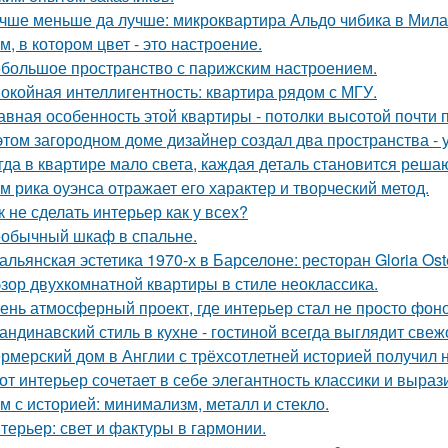
чше меньше да лучше: микроквартира Альдо чибика в Мила
м, в котором цвет - это настроение.
большое пространство с парижским настроением.
окойная интеллигентность: квартира рядом с МГУ.
авная особенность этой квартиры - потолки высотой почти п
этом загородном доме дизайнер создал два пространства -
гда в квартире мало света, каждая деталь становится реша
м рика оуэнса отражает его характер и творческий метод.
к не сделать интерьер как у всех?
обычный шкаф в спальне.
альянская эстетика 1970-х в Барселоне: ресторан Gloria Oste
зор двухкомнатной квартиры в стиле неоклассика.
ень атмосферный проект, где интерьер стал не просто фон
андинавский стиль в кухне - гостиной всегда выглядит свеж
рмерский дом в Англии с трёхсотлетней историей получил 
от интерьер сочетает в себе элегантность классики и выраз
м с историей: минимализм, металл и стекло.
терьер: свет и фактуры в гармонии.