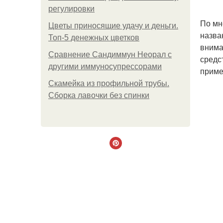
регулировки
По мн
Цветы приносящие удачу и деньги.
назва
Топ-5 денежных цветков
внима
Сравнение Сандиммун Неорал с
средс
другими иммуносупрессорами
приме
Скамейка из профильной трубы.
Сборка лавочки без спинки