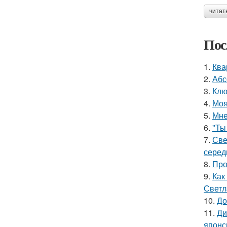
читат
Пос
1.
Ква
2.
Абс
3.
Клю
4.
Моя
5.
Мне
6.
"Ты
7.
Све
серед
8.
Про
9.
Как
Светл
10.
До
11.
Ди
японс