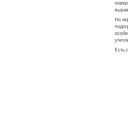
повер
вырав
Но че
подог
особе
утепл
Есть 