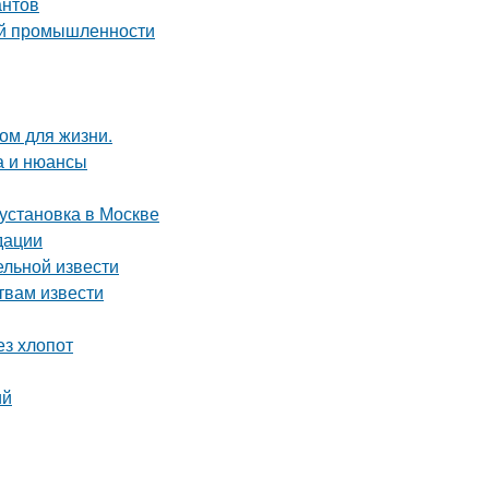
антов
ой промышленности
ом для жизни.
а и нюансы
 установка в Москве
дации
ельной извести
твам извести
ез хлопот
ий