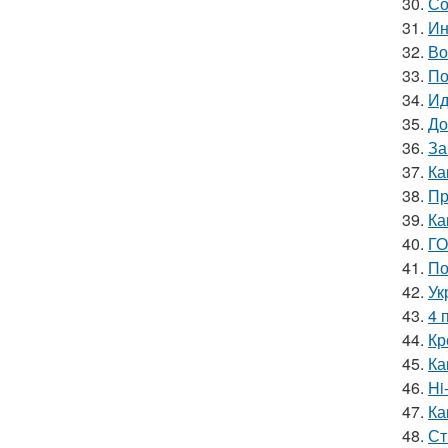
30.
Со
31.
Ин
32.
Во
33.
По
34.
Ид
35.
До
36.
За
37.
Ка
38.
Пр
39.
Ка
40.
ГО
41.
По
42.
Ук
43.
4 
44.
Кр
45.
Ка
46.
Hi
47.
Ка
48.
Ст