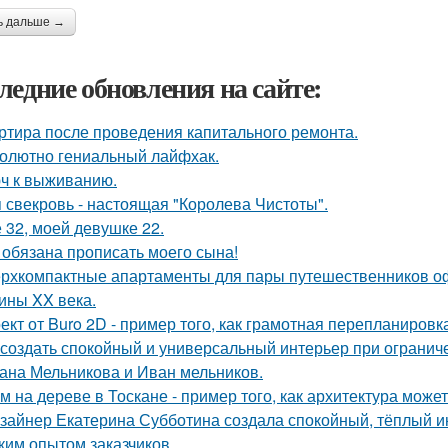
ь дальше →
ледние обновления на сайте:
ртира после проведения капитального ремонта.
олютно гениальный лайфхак.
ч к выживанию.
 свекровь - настоящая "Королева Чистоты".
 32, моей девушке 22.
 обязана прописать моего сына!
рхкомпактные апартаменты для пары путешественников о
ины XX века.
ект от Buro 2D - пример того, как грамотная перепланиров
 создать спокойный и универсальный интерьер при ограни
ана Мельникова и Иван мельников.
м на дереве в Тоскане - пример того, как архитектура мож
зайнер Екатерина Субботина создала спокойный, тёплый и
ким опытом заказчиков.