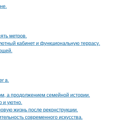
не.
ять метров.
 уютный кабинет и функциональную террасу.
ющей.
r a.
ом, а продолжением семейной истории.
о и уютно.
новую жизнь после реконструкции.
ительность современного искусства.