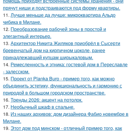
помощь приходят встроенные системы хранения - они
прячут ниши и подстраиваются под форму квартиры.
11.
Лучше меньше да лучше: микроквартира Альдо
чибика в Милане.
12.
Преобразование рабочей зоны в простой и
элегантный интерьер.
13.
Архитектор Никита Жиляков приобрёл в Сысерти
бревенчатый дом на кирпичном цоколе, ранее
принадлежавший купцам ширыкаловым.
14.
Ремесленность и этника: гостевой дом в Переславле
- залесском.
15.
Проект от Planka Buro - пример того, как можно
объединить эстетику, функциональность и гармонию с
природой в большом городском пространстве.
16.
Тренды 2026: акцент на потолок.
17.
Необычный шкаф в спальне.
18.
Из наших архивов: дом дизайнера Фабио новембре в
Милане.
19.
Этот дом под минском - отличный пример того, как