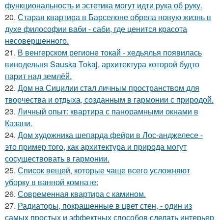
функциональность и эстетика могут идти рука об руку.
20.
Старая квартира в Барселоне обрела новую жизнь в
духе философии ваби - саби, где ценится красота
несовершенного.
21.
В венгерском регионе токай - хедьялья появилась
винодельня Sauska Tokaj, архитектура которой будто
парит над землёй.
22.
Дом на Сицилии стал личным пространством для
творчества и отдыха, созданным в гармонии с природой.
23.
Личный опыт: квартира с панорамными окнами в
Казани.
24.
Дом художника шепарда фейри в Лос-анджелесе -
это пример того, как архитектура и природа могут
сосуществовать в гармонии.
25.
Список вещей, которые чаще всего усложняют
уборку в ванной комнате:
26.
Современная квартира с камином.
27.
Радиаторы, покрашенные в цвет стен, - один из
самых простых и эффектных способов сделать интерьер