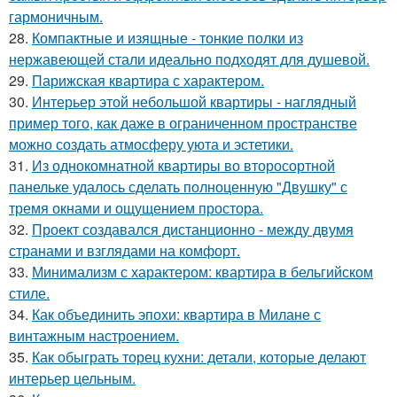
гармоничным.
28.
Компактные и изящные - тонкие полки из
нержавеющей стали идеально подходят для душевой.
29.
Парижская квартира с характером.
30.
Интерьер этой небольшой квартиры - наглядный
пример того, как даже в ограниченном пространстве
можно создать атмосферу уюта и эстетики.
31.
Из однокомнатной квартиры во второсортной
панельке удалось сделать полноценную "Двушку" с
тремя окнами и ощущением простора.
32.
Проект создавался дистанционно - между двумя
странами и взглядами на комфорт.
33.
Минимализм с характером: квартира в бельгийском
стиле.
34.
Как объединить эпохи: квартира в Милане с
винтажным настроением.
35.
Как обыграть торец кухни: детали, которые делают
интерьер цельным.