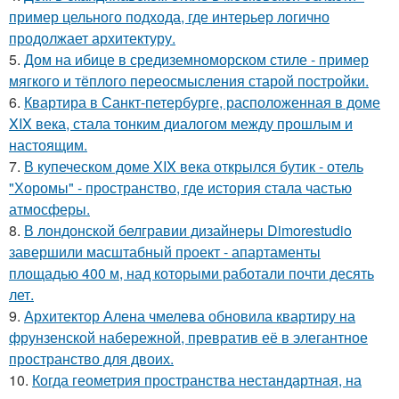
пример цельного подхода, где интерьер логично
продолжает архитектуру.
5.
Дом на ибице в средиземноморском стиле - пример
мягкого и тёплого переосмысления старой постройки.
6.
Квартира в Санкт-петербурге, расположенная в доме
XIX века, стала тонким диалогом между прошлым и
настоящим.
7.
В купеческом доме XIX века открылся бутик - отель
"Хоромы" - пространство, где история стала частью
атмосферы.
8.
В лондонской белгравии дизайнеры Dimorestudio
завершили масштабный проект - апартаменты
площадью 400 м, над которыми работали почти десять
лет.
9.
Архитектор Алена чмелева обновила квартиру на
фрунзенской набережной, превратив её в элегантное
пространство для двоих.
10.
Когда геометрия пространства нестандартная, на