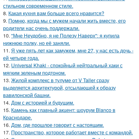
стильном современном стиле.
8.
Какая кухня вам больше всего нравится?
9.
Помню, когда мы с мужем начали жить вместе, его
родители нас очень поддержали.
10.
"Мне Неудобно, я не Полезу Наверх": я купила
нижнюю полку, но её заняли.
11.
Я уже пять лет как замужем, мне 27, у нас есть дочь -
ей четыре года.
12.
Universal Khaki - спокойный нейтральный хаки с
мягким зеленым подтоном.
13.
Жилой комплекс в тулуме от V Taller сразу
выделяется архитектурой, отсылающей к образу
вавилонской башни.
14.
Дом с историей и будущим.
15.
Камень как главный акцент: шоурум Blanco в
Краснодаре.
16.
Дом, где прошлое говорит с настоящим.
17.
Пространство, которое работает вместе с командой.