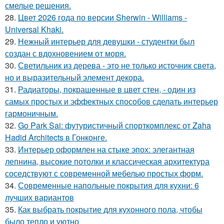
смелые решения.
28.
Цвет 2026 года по версии Sherwin - Williams -
Universal Khaki.
29.
Нежный интерьер для девушки - студентки был
создан с вдохновением от моря.
30.
Светильник из дерева - это не только источник света,
но и выразительный элемент декора.
31.
Радиаторы, покрашенные в цвет стен, - один из
самых простых и эффектных способов сделать интерьер
гармоничным.
32.
Go Park Sai: футуристичный спорткомплекс от Zaha
Hadid Architects в Гонконге.
33.
Интерьер оформлен на стыке эпох: элегантная
лепнина, высокие потолки и классическая архитектура
соседствуют с современной мебелью простых форм.
34.
Современные напольные покрытия для кухни: 6
лучших вариантов
35.
Как выбрать покрытие для кухонного пола, чтобы
было тепло и уютно