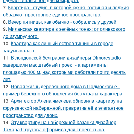
сделал теплый пол для комфорта.
7.
Квартира - студия, в которой кухня, гостиная и лоджия
образуют просторное единое пространство.
8.
Вечер пятницы, как обычно - собрались у друзей.
9.
Миланская квартира в зелёных тонах: от оливкового
до изумрудного.
10.
Квартира как личный остров тишины в городе
задумывалась.
11.
В лондонской белгравии дизайнеры Dimorestudio
завершили масштабный проект - апартаменты
площадью 400 м, над которыми работали почти десять
лет.
12.
Новая жизнь деревянного дома в Подмосковье -
пример бережного обновления без утраты характера.
13.
Архитектор Алена чмелева обновила квартиру на
фрунзенской набережной, превратив её в элегантное
пространство для двоих.
14.
Эту квартиру на набережной Казанки дизайнер
Тамара Стругова оформила для своего сына.