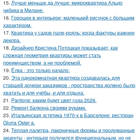
15.
Лучше меньше да лучше: микроквартира Альдо
чибика в Милане.
16.
Горошек в интерьере: маленький рисунок с большим
характером.
17.
Квартира у садов пале-рояль: когда фактуры важнее
декора.
18.
Дизайнер Кристина Потоцкая показывает, как
сложная геометрия квартиры может стать
преимуществом, а не проблемой.
19.
Ёлка - это только начало.
20.
Эта однокомнатная квартира создавалась для
старшей дочери заказчиков - пространства должно было
хватать и для учёбы, и для отдыха.
21.
Pantone: каким будет цвет года 2026.
22.
Ремонт балкона своими руками.
23.
Итальянская эстетика 1970-х в Барселоне: ресторан
Gloria Oster a.
24.
Теплая палитра, лаконичные формы и продуманные
акценты - интерьер получился функциональным, но не